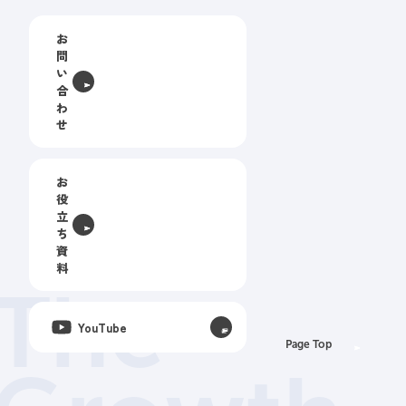
お
問
い
合
わ
せ
お
役
立
ち
資
料
The
YouTube
Page Top