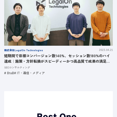
株式会社LegalOn Technologies
2023.04.21
短期間で目標コンバージョン数140%、セッション数180%のハイ
達成｜施策・方針転換がスピーディーかつ高品質で成果の満足度
は150点と評価いただいた成功事例
SEOコンサルティング
BtoB
IT・通信・メディア