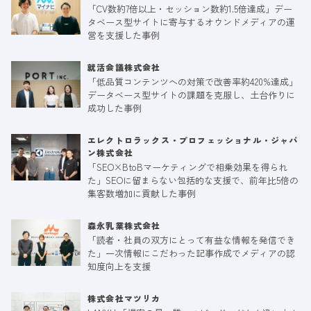
「CV数約7倍以上・セッション数約1.5倍達成」デー
タベース型サイトに寄与するオウンドメディアの運
営を支援した事例
就活会議株式会社
「低品質コンテンツへの対策で改善率約420%達成」
データベース型サイトの課題を克服し、土台作りに
成功した事例
エレクトロラックス・プロフェッショナル・ジャパ
ン株式会社
「SEO×BtoBマーケティングで相乗効果を得られ
た」SEOに留まらない包括的な支援で、前年比5倍の
集客数増加に貢献した事例
森永乳業株式会社
「読者・社員の双方にとって有益な情報を発信でき
た」一次情報にこだわった記事作成でメディアの認
知度向上を支援
株式会社マツリカ