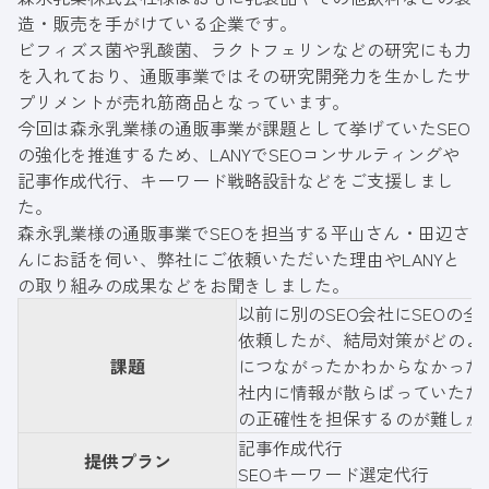
造・販売を手がけている企業です。
ビフィズス菌や乳酸菌、ラクトフェリンなどの研究にも力
を入れており、通販事業ではその研究開発力を生かしたサ
プリメントが売れ筋商品となっています。
今回は森永乳業様の通販事業が課題として挙げていたSEO
の強化を推進するため、LANYでSEOコンサルティングや
記事作成代行、キーワード戦略設計などをご支援しまし
た。
森永乳業様の通販事業でSEOを担当する平山さん・田辺さ
んにお話を伺い、弊社にご依頼いただいた理由やLANYと
の取り組みの成果などをお聞きしました。
以前に別のSEO会社にSEOの全
依頼したが、結局対策がどのよ
課題
につながったかわからなかった
社内に情報が散らばっていたた
の正確性を担保するのが難しか
記事作成代行
提供プラン
SEOキーワード選定代行