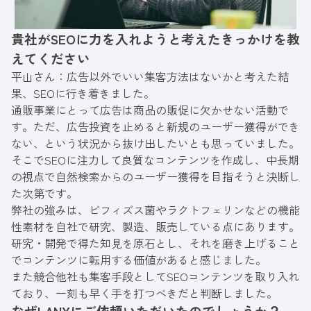
貴社がSEOに力を入れようと考えたきっかけを教
えてください
平山さん：広告以外でいい集客方法はないかと考えた結
果、SEOに行き着きました。
通販事業にとって広告は商品の販促に欠かせない活動で
す。ただ、広告投資を止めると新規のユーザー獲得ができ
ない、という状況から抜け出したいとも思っていました。
そこでSEOに注力して良質なコンテンツを作成し、中長期
の視点で自然検索からのユーザー獲得を目指そうと決断し
た次第です。
弊社の強みは、ビフィズス菌やラクトフェリンなどの機能
性素材を自社で研究、製造、販売している点にあります。
研究・開発で得た知見を原石とし、それを磨き上げること
でコンテンツに転用する価値があると感じました。
また競合他社も集客手段としてSEOコンテンツを取り入れ
ており、一刻も早く手を打つべきだと判断しました。
なぜLANYにご依頼いただいたのでしょうか？