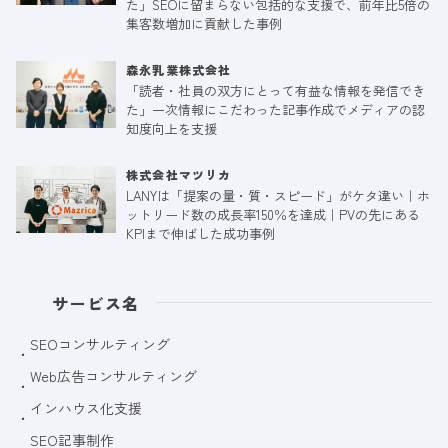
た」SEOに留まらない包括的な支援で、前年比5倍の
集客数増加に貢献した事例
森永乳業株式会社
「読者・社員の双方にとって有益な情報を発信でき
た」一次情報にこだわった記事作成でメディアの認
知度向上を支援
株式会社マツリカ
LANYは「提案の量・質・スピード」がケタ違い｜ホ
ットリード数の成長率150％を達成｜PVの先にある
KPIまで伸ばした成功事例
サービス名
SEOコンサルティング
Web広告コンサルティング
インハウス化支援
SEO記事制作