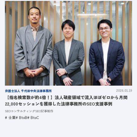
弁護士法人 千代田中央法律事務所
2026.01.19
【指名検索数が約4倍！】法人破産領域で流入ほぼゼロから月間
22,000セッションを獲得した法律事務所のSEO支援事例
SEOコンサルティング
SEO記事制作
士業
BtoB
BtoC