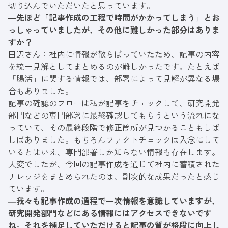
切り込んでいただいたと思っています。
―先ほど「記事作成の工程で時間がかかってしまう」とお
っしゃっていましたが、その他に難しかった部分はありま
すか？
田辺さん：社内に情報が散らばっていたため、記事の内容
を統一見解としてまとめるのが難しかったです。たとえば
「腸活」に関する情報では、部署によって見解が異なる場
合もありました。
記事の確認のフローは私が記事をチェックして、研究開発
部門などの専門部署に最終確認してもらうという流れにな
っていて、その最終段階で修正箇所が見つかることもしば
しばありました。もちろんファクトチェックは入念にして
いるとはいえ、専門部署しか知らない情報も存在します。
大変でしたが、今回の記事作成を通じて社内に蓄積された
ナレッジをまとめられたのは、副次的な成果だったと感じ
ています。
―我々も記事作成の過程で一次情報を意識していますが、
研究開発部門などにある情報にはアクセスできないです
ね。それを補足していただけると記事の質が格段に向上し