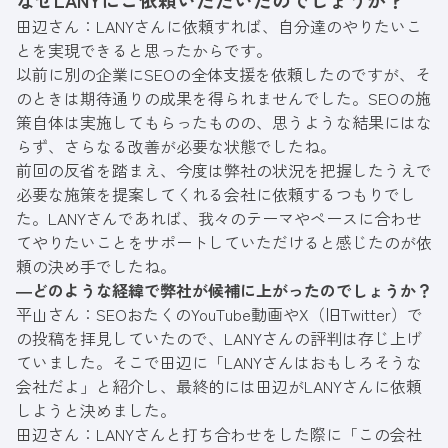
田辺さん：LANYさんに依頼すれば、自分達のやりたいこ
とを実現できると思ったからです。
以前に別の企業にSEOの全体支援を依頼したのですが、そ
のときは期待通りの成果を得られませんでした。SEOの施
策自体は実施してもらったものの、思うような結果にはな
らず、さらなる改善が必要な状態でしたね。
前回の反省を踏まえ、今度は弊社の状況を把握したうえで
必要な施策を提案してくれる会社に依頼するつもりでし
た。LANYさんであれば、我々のテーマやペースに合わせ
てやりたいことをサポートしていただけると感じたのが依
頼の決め手でしたね。
―どのような経緯で弊社が候補に上がったのでしょうか？
平山さん：SEOおたくのYouTube動画やX（旧Twitter）で
の投稿を拝見していたので、LANYさんの評判は存じ上げ
ていました。そこで田辺に「LANYさんはおもしろそうな
会社だよ」と紹介し、最終的には田辺がLANYさんに依頼
しようと決めました。
田辺さん：LANYさんと打ち合わせをした際に「この会社