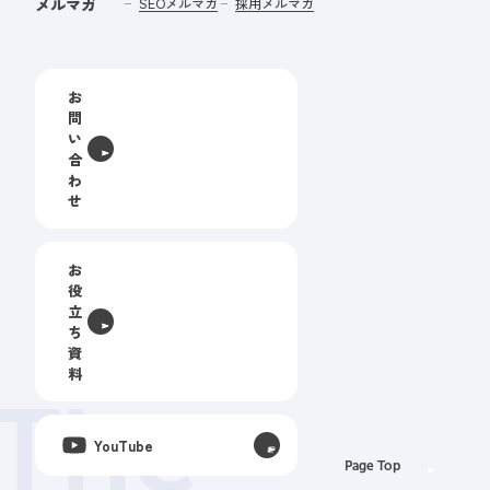
メルマガ
SEOメルマガ
採用メルマガ
お
問
い
合
わ
せ
お
役
立
ち
資
料
The
YouTube
Page Top