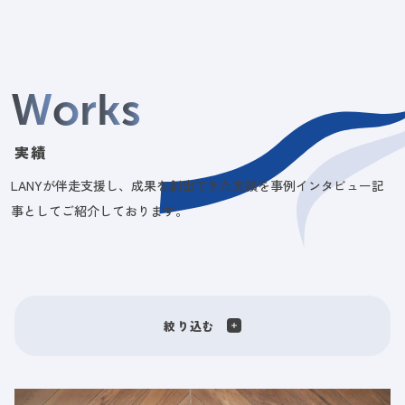
W
o
r
k
s
実績
LANYが伴走支援し、成果を創出できた実績を事例インタビュー記
事としてご紹介しております。
絞り込む