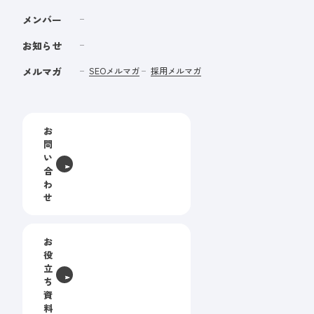
メンバー
お知らせ
メルマガ
SEOメルマガ
採用メルマガ
お
問
い
合
わ
せ
お
役
立
ち
資
料