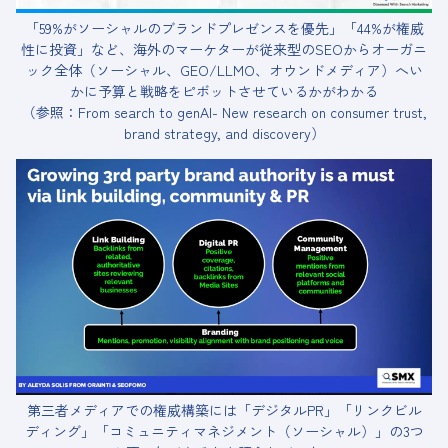
「59%がソーシャルのブランドプレゼンスを優先」「44%が権威
性に投資」など、海外のマーケターが従来型のSEOからオーガニ
ック全体（ソーシャル、GEO/LLMO、オウンドメディア）へい
かに予算と戦略をピボットさせているかがわかる
（参照：From search to genAI- New research on consumer trust,
brand strategy, and discovery）
第三者メディアでの権威構築には「デジタルPR」「リンクビル
ディング」「コミュニティマネジメント（ソーシャル）」の3つ