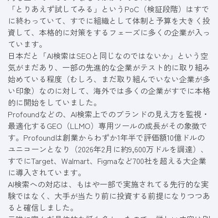
「とりあえず試してみる」というPoC（検証段階）はすで
に終わっていて、すでに組織として体制と予算を大きく投
資して、本格的に対策をするフェーズに多くの企業が入っ
ています。
日本だと「AI検索はSEOと同じなのではないか」という空
気がまだあり、一部の先進的な企業がテスト的に取り組み
始めている程度（むしろ、まだ取り組んでいない企業が多
い印象）なのに対して、海外では多くの企業がすでに本格
的に開始をしていました。
Profoundなどの、AI検索上でのブランドの見え方を監視・
最適化するGEO（LLMO）専用ツールの成長がその象徴で
す。Profoundは創業からわずか1年半で評価額10億ドルの
ユニコーンとなり（2026年2月に約9,600万ドルを調達）、
すでにTarget、Walmart、Figmaなど700社を超える大企業
に導入されています。
AI検索への対応は、もはや一部で実施されてる先行的な実
験ではなく、大手が当たり前に投資する前提になりつつあ
ると確信しました。