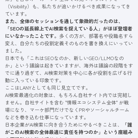
（Visibility）も、私たちが追いかけるべき成果になってき
ています。
また、全体のセッションを通して象徴的だったのは、
「SEOの延長線上でAI検索を捉えている人」がほぼ登壇者
にいなかったことです。
多くの方が、部署名や役職名すら
変え、自分たちの役割定義そのものを書き換えにいってい
ました。
日本でも「これはSEOなのか、新しいGEO/LLMOなの
か」という議論は起きていますが、海外は議論の段階をす
でに通り過ぎて、AI検索対策を中心に各が役割を広げる行
動に入っている印象です。
ここはLANYとしても同じ見立てです。
AI検索最適化の対象は、もちろん自社サイト内では完結し
ません。自社サイトを含む "情報エコシステム全体" が戦
場になり、マーケ部門だけでなくPRやソーシャルチーム
などを巻き込む仕事になっています。
日本企業がAI検索に向き合うためにやるべきことは、
「誰
がこのAI検索の全体最適に責任を持つのか」という座組み