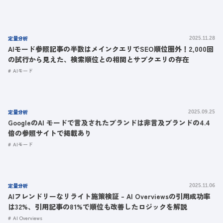
定量分析
2025.11.28
AIモード参照記事の半数はメインクエリでSEO順位圏外！2,000回
の試行から見えた、検索順位との相関とサブクエリの存在
AIモード
定量分析
2025.09.25
GoogleのAI モードで言及されたブランドは非言及ブランドの4.4
倍の参照サイトで掲載あり
AIモード
定量分析
2025.11.06
AIフレンドリーなリライト施策検証 - AI Overviewsの引用成功率
は32%、引用記事の81%で順位も改善したロジックを解説
AI Overviews