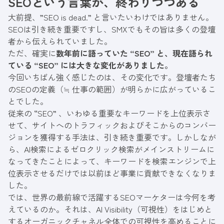
SEOという言葉が、終わりつつある
大前提、”SEO is dead.” と言いたいわけではありません。
SEOは引き続き重要ですし、SMXでもその旨は多くの登壇
者から伝えられていました。
ただ、確実に
数年前に語っていた “SEO” と、現在語られ
ている “SEO” には大きな変化がありました。
今回いちばん強く感じたのは、その変化です。登壇者たち
のSEOの定義（≒ 仕事の範囲）が明らかに広がっているこ
とでした。
従来の “SEO” 、いわゆる重要なキーワードを上位表示さ
せて、サイトへのトラフィックおよびそこからのコンバー
ジョンを獲得する手法は、引き続き重要です。しかしなが
ら、AI検索によるゼロクリック検索がメインストリームに
なってきたことによって、キーワードを検索エンジンで上
位表示させるだけでは以前ほど事業に貢献できなくなりま
した。
では、世界の最前線で活躍するSEOマーケターは今何を考
えているのか。それは、AI Visibility（可視性）をはじめと
するオーガニックチャネル全体での可視性を高めることに