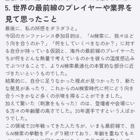
5. 世界の最前線のプレイヤーや業界を
見て思ったこと
最後に、私の所感をダラダラと。
今回のカンファレンス参加目的は、「AI検索に、我々はど
う向き合うのか？」「何をしていくべきなのか？」に対す
る自分が持っている仮説と、海外の最前線のプレイヤーた
ちが何をどんな熱量で考えているのかを彼らの温度感込み
でぶつけることで、よりAI検索最適化の本質的な部分に近
づきたいというものでした。
結果的に、自分に足りなかった視点が見つかったり、新た
な発見があったり、これからのAI検索時代に何にどう向き
合うべきかなど多くの示唆を得ることができました。
加えて驚いた（刺激をもらった）のは、登壇者や会場にい
る方々の年齢層の高さでした。20年選手ですという人ばか
りでした。
この領域で20年戦ってきた人たちが、いまも最前線で、自
らAI検索の挙動をディグり続けており、年齢を重ねてもエ