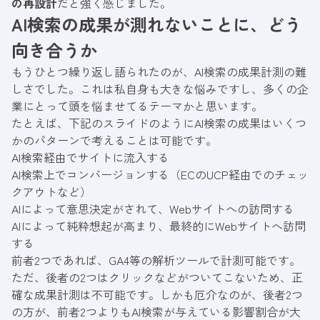
の再設計
だと強く感じました。
AI検索の成果が測れないことに、どう
向き合うか
もうひとつ繰り返し語られたのが、AI検索の成果計測の難
しさでした。これは私自身も大きな悩みですし、多くの企
業にとって頭を悩ませてるテーマかと思います。
たとえば、下記のスライドのようにAI検索の成果はいくつ
かのパターンで考えることは可能です。
AI検索経由でサイトに流入する
AI検索上でコンバージョンする（ECのUCP経由でのチェッ
クアウトなど）
AIによって意思決定がされて、Webサイトへの訪問する
AIによって純粋想起が高まり、最終的にWebサイトへ訪問
する
前者2つであれば、GA4等の解析ツールで計測可能です。
ただ、後者の2つはクリックなどがついてこないため、正
確な成果計測は不可能です。しかも厄介なのが、後者2つ
の方が、前者2つよりもAI検索が与えている影響割合が大