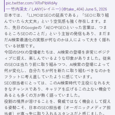
pic.twitter.com/XRxPibWdAy
— 竹内渓太 / LANY(レイニー) (@take_404)
June 5, 2026
日本では、「LLMOはSEOの延長である」「SEOに取り組
んでいたら大丈夫」という空気感も強く存在します。ま
た、先日のGoogleの「AEOやGEOといった言葉は、つま
るところSEOのことだ」という主旨の発信もあり、まだま
だAI検索最適化の実態が何なのかは人によって大きく揺れ
ている状態です。
今回のSMXの登壇者たちは、AI検索の登場を非常にポジテ
ィブに捉え、楽しんでいるような印象がありました。従来
のSEOは当たり前に取り組みつつ、AI検索の登場によって
何が変化し、自分たちが何を新たに取り組むべきなのかを
フラットに考え直していたように感じています。
SEO担当者にとっては、このAI検索時代で主役になれる大
きなチャンスであり、キャリアを広げるこの上ない機会で
あるとも多くの方が熱く語っていました。
役割の境界が溶けることを、脅威ではなく機会として捉え
る姿勢こそ、日本のSEO担当者（オーガニックメディア担
当者）が真っ先に取り入れるスタンスだと感じました。