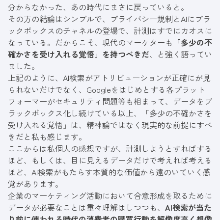
分からなかった、あの時代にまさに戻っていると。
その方の結論はシンプルで、プライバシー規制とAIにブラ
ックボックスのチャネルの登場で、計測はすでにカオスに
なっている。だからこそ、現代のマーケターも
「多少の不
確かさを受け入れる覚悟」を持つべきだ
、と強く語ってい
ました。
上記のように、AI検索がアトリビューションが正確にが見
られないだけでなく、Googleをはじめとする各プラット
フォーマーがセキュリティ問題等も相まって、データをブ
ラックボックス化し続けている以上、「多少の不確かさを
受け入れる覚悟」は、精神論ではなく現実的な前提にすべ
きだと私も感じます。
ここからは私個人の感想ですが、計測しようとすればする
ほど、もしくは、目に見えるデータだけで考えれば考える
ほど、AI検索がもたらす本質的な価値から遠のいていく感
覚があります。
企業のマーケティング活動において合意形成を取るために
データが必要なことは重々理解はしつつも、
AI検索が当た
り前に使われる時代の消費者の購買行動を解像度高く想像