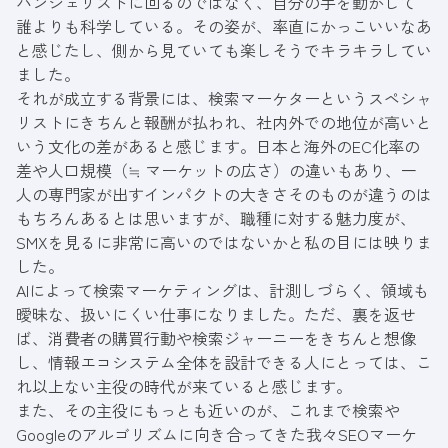
バンジェリストに回るのではなく、自分の手を動かして
誰よりも科学している。その姿が、率直にかっこいいなあ
と感じたし、側から見ていても楽しそうでキラキラしてい
ました。
それが成立する背景には、検索マーケターというスペシャ
リストにきちんと報酬が払われ、社内外での地位が高いと
いう文化の差があると感じます。日本と海外のEC化率の
差や人口規模（≒ マーケットの広さ）の違いもあり、一
人の専門家が出すインパクトの大きさそのものが違うのは
もちろんあるとは思いますが、職種に対する魅力度が、
SMXを見るに非常に高いのではないかと私の目には映りま
した。
AIによって検索マーケティングは、計測しづらく、領域も
曖昧な、扱いにくい仕事になりました。ただ、裏を返せ
ば、消費者の購買行動や検索ジャーニーをきちんと想像
し、情報エコシステム全体を設計できる人にとっては、こ
れ以上ない主役の時代が来ていると感じます。
また、その主役にもっとも近いのが、これまで検索や
Googleのアルゴリズムに向き合ってきた我々SEOマーケ