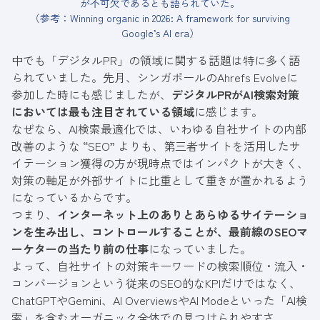
が不可欠であるとも語られていた。
（参考：Winning organic in 2026: A framework for surviving
Google’s AI era）
中でも「デジタルPR」の領域に関する話題は特に多く語
られていました。先月、シンガポールのAhrefs Evolveに
参加した時にも感じましたが、
デジタルPRがAI検索対策
においては最も注目されている領域
に感じます。
なぜなら、AI検索最適化では、いわゆる自社サイトの内部
改善のような “SEO” よりも、第三者サイトを活用したサ
イテーション獲得の方が現時点ではインパクトが大きく、
対策の軸足が外部サイトに比重として重きが置かれるよう
になっているからです。
つまり、
インターネット上のありとあらゆるサイテーショ
ンを生み出し、コントロールすることが、最前線のSEOマ
ーケターの当たり前の仕事
になっていました。
よって、自社サイトの対策キーワードの検索順位・流入・
コンバージョンという従来のSEO的なKPIだけではなく、
ChatGPTやGemini、AI OverviewsやAI Modeといった「AI検
索」を含むオーガニック全体での見つけられやすさ