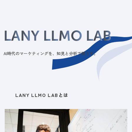
L
A
N
Y
L
L
M
O
L
A
B
AI時代のマーケティングを、知見と分析で照らす。
LANY LLMO LABとは