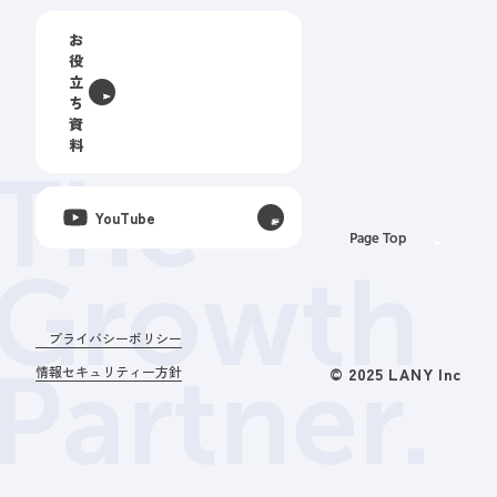
お
役
立
ち
資
料
The
YouTube
Page Top
Growth
プライバシーポリシー
Partner.
情報セキュリティー方針
© 2025 LANY Inc