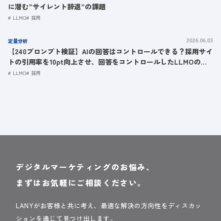
に潜む”サイレント辞退”の課題
LLMO
採用
定量分析
2026.06.03
【240プロンプト検証】AIの回答はコントロールできる？採用サイ
トの引用率を10pt向上させ、回答をコントロールしたLLMOの具
体策
LLMO
採用
デジタルマーケティングのお悩み、
まずはお気軽にご相談ください。
LANYがお客様と共に考え、最適な解決の方向性をディスカッ
ションを通じて見つけ出します。