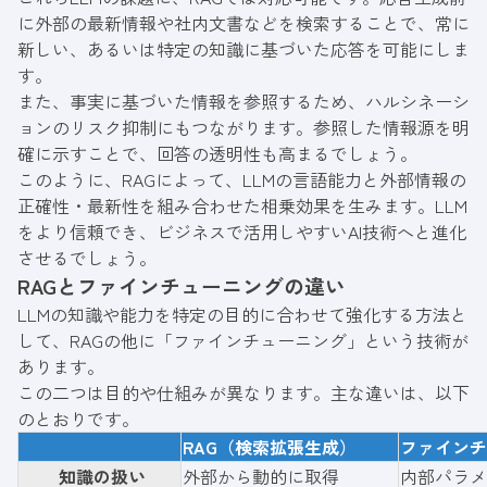
に外部の最新情報や社内文書などを検索することで、常に
新しい、あるいは特定の知識に基づいた応答を可能にしま
す。
また、事実に基づいた情報を参照するため、ハルシネーシ
ョンのリスク抑制にもつながります。参照した情報源を明
確に示すことで、回答の透明性も高まるでしょう。
このように、RAGによって、LLMの言語能力と外部情報の
正確性・最新性を組み合わせた相乗効果を生みます。LLM
をより信頼でき、ビジネスで活用しやすいAI技術へと進化
させるでしょう。
RAGとファインチューニングの違い
LLMの知識や能力を特定の目的に合わせて強化する方法と
して、RAGの他に「ファインチューニング」という技術が
あります。
この二つは目的や仕組みが異なります。主な違いは、以下
のとおりです。
RAG（検索拡張生成）
ファインチ
知識の扱い
外部から動的に取得
内部パラメ