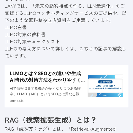
LANYでは、「未来の顧客接点を作る、LLM最適化」をご
支援する
LLMOコンサルティングサービス
のご提供や、以
下のような無料お役立ち資料をご用意しています。
LLMO白書
LLMO対策の教科書
LLMO対策チェックリスト
LLMOの考え方について詳しくは、こちらの記事で解説し
ています。
LLMOとは？SEOとの違いや生成
AI時代の対策方法をわかりやすく
解説
AIで情報収集する機会が多くなりつつある昨
今、LLMO（AIO）というSEOとは異なる戦略
が注目されています。本記事では、LLMOの基
lany.co.jp
本やSEOとの違い、実装方法まで詳しく解説し
ます。
RAG（検索拡張生成）とは？
RAG（読み方：ラグ）とは、「Retrieval-Augmented