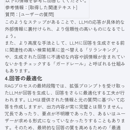
以下の情報を参考に回答してください。
参考情報：[取得した関連テキスト]
質問：[ユーザーの質問]
このようなステップがあることで、LLMの応答が具体的な
外部情報に裏付けられ、より信頼性の高いものになるでし
ょう。
また、より高度な手法として、LLMに回答を生成させる前
に関連性の高い検索結果に並べ替える「リランキング」
や、生成された回答に不適切な内容や誤情報が含まれてい
ないかをチェックする「ガードレール」と呼ばれる仕組み
もあります。
4.回答の最適化
RAGプロセスの最終段階では、拡張プロンプトを受け取っ
たLLMが回答を生成し、回答をさらに最適化する工夫が行
われます。LLMは提供された情報と元の質問に基づいて応
答を作成しますが、出力内容が常に完璧とは限りません。
冗長であったり、要点が不明瞭であったり、あるいはユー
ザーが求める形式になっていなかったりすることもありま
す。そのため、最終的な回答の質を高めるための「最適