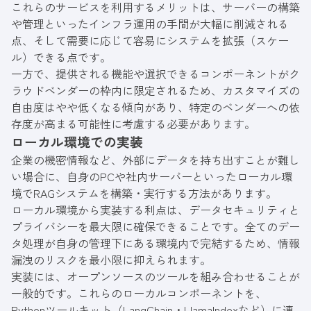
これらのサービスを利用するメリットは、サーバーの構築
や管理といったインフラ運用の手間が大幅に削減される
点、そして需要に応じて容易にシステムを拡張（スケー
ル）できる点です。
一方で、提供される機能や選択できるコンポーネントがク
ラウドベンダーの枠内に限定されるため、カスタマイズの
自由度はやや低くなる傾向があり、特定のベンダーへの依
存度が高まる可能性に考慮する必要があります。
ローカル環境での実装
企業の機密情報など、外部にデータを持ち出すことが難し
い場合に、自身のPCや社内サーバーといったローカル環
境でRAGシステムを構築・実行する方法があります。
ローカル環境から実装する利点は、データセキュリティと
プライバシーを最大限に確保できることです。全てのデー
タ処理が自身の管理下にある環境内で完結するため、情報
漏洩のリスクを最小限に抑えられます。
実装には、オープンソースのツールを組み合わせることが
一般的です。これらのローカルコンポーネントを、
Pythonツールキット（LangChain・LlamaIndexなど）に連