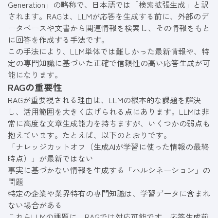
Generation」の略称で、日本語では「検索拡張生成」と訳
されます。RAGは、LLMが応答を生成する前に、外部のデ
ータベースや文書から関連情報を検索し、その情報をもと
に回答を作成する手法です。
この手法により、LLM単体では難しかった最新情報や、特
定の専門知識に基づいた正確で信頼性の高い応答生成が可
能になります。
RAGの重要性
RAGが重要視される理由は、LLMの根本的な課題を解決
し、活用範囲を大きく広げられる点にあります。LLMは非
常に高度な文章生成能力を持ちますが、いくつかの弱点も
抱えています。たとえば、以下のとおりです。
「ナレッジカットオフ（生成AIが学習に使った情報の最終
時点）」が最新ではない
事実に基づかない情報を生成する「ハルシネーション」の
問題
特定の企業や業界特有の専門知識は、学習データに含まれ
ない場合がある
これらLLMの課題に、RAGでは対応可能です。応答生成前