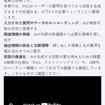
重要な技術です。
本章では、RAGがユーザーの質問を受けてから回答を生成
するまでの仕組みを、以下4つの主要フェーズごとに解説
します。
入力された質問やデータのエンコーディング
：AIが検索可
能な形式に変換する
関連情報の検索
：AIが外部の知識源から必要な情報を探し
出す
抽出情報の統合と文脈理解
：探し出した情報と元の質問を
組み合わせてAIに提示
回答の最適化
：AIが生成する回答の質を高めるための調整
AI検索の仕組み（RAG、クエリファンアウト）や、AI時代
のコンテンツ戦略については以下の動画でも解説していま
す。こちらもぜひご確認ください。