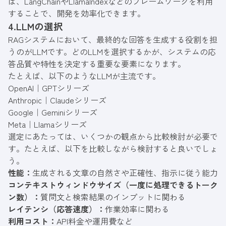
は、LangChainやLlamaIndexなどのフレームワークを利用
することで、開発を効率化できます。
4.LLMの選択
RAGシステムにおいて、最終的な回答を生成する役割を担
うのがLLMです。どのLLMを選択するかが、システムの応
答品質や特性を決定する重要な要素になります。
たとえば、以下のようなLLMが主流です。
OpenAI｜GPTシリーズ
Anthropic｜Claudeシリーズ
Google｜Geminiシリーズ
Meta｜Llamaシリーズ
選定にあたっては、いくつかの観点から比較検討が必要で
す。たとえば、以下を比較しながら検討すると良いでしょ
う。
性能：
生成される文章の自然さや正確性、指示に従う能力
コンテキストウィンドウサイズ（一度に処理できるトーク
ン数）：
質問文と検索結果のインプットに関わる
レイテンシ（応答速度）：
作業効率に関わる
利用コスト：
API料金や運用費など