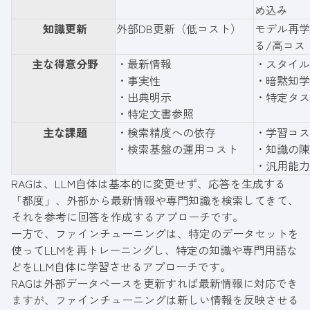
め込み
知識更新
外部DB更新（低コスト）
モデル再学
る/高コス
主な得意分野
・最新情報
・スタイル
・事実性
・暗黙知学
・出典明示
・特定タス
・特定文書参照
主な課題
・検索精度への依存
・学習コス
・検索基盤の運用コスト
・知識の陳
・汎用能力
RAGは、LLM自体は基本的に変更せず、応答を生成する
「都度」、外部から最新情報や専門知識を検索してきて、
それを参考に回答を作成するアプローチです。
一方で、ファインチューニングは、特定のデータセットを
使ってLLMを再トレーニングし、特定の知識や専門用語な
どをLLM自体に学習させるアプローチです。
RAGは外部データベースを更新すれば最新情報に対応でき
ますが、ファインチューニングは新しい情報を反映させる