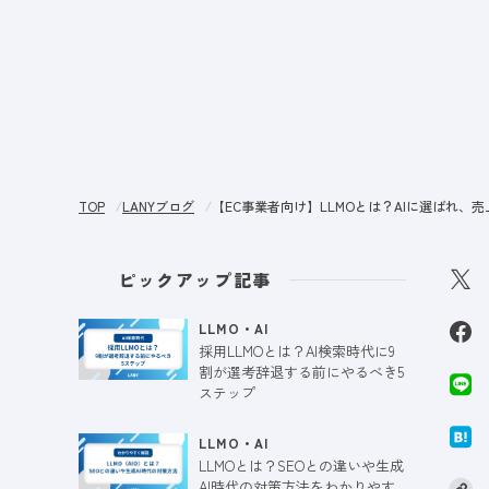
サー
TOP
LANYブログ
【EC事業者向け】LLMOとは？AIに選ばれ、
ピックアップ記事
LLMO・AI
採用LLMOとは？AI検索時代に9
割が選考辞退する前にやるべき5
ステップ
LLMO・AI
LLMOとは？SEOとの違いや生成
AI時代の対策方法をわかりやす