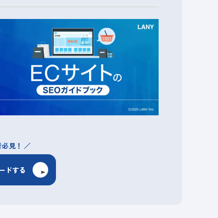
者必見！
ードする