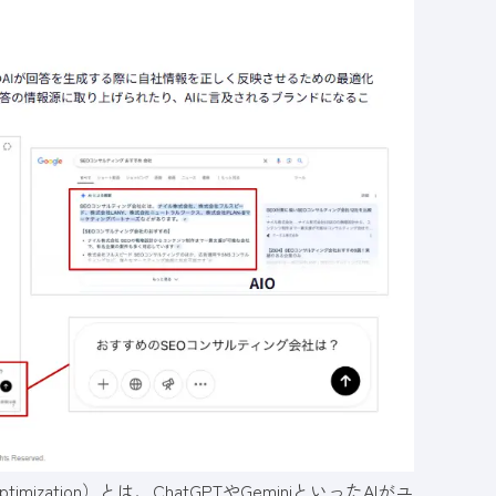
timization）とは、ChatGPTやGeminiといったAIがユ