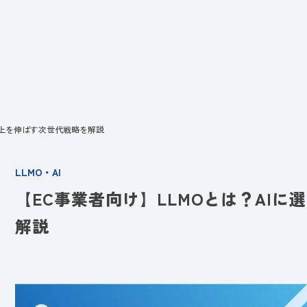
ビス
LANYとは
実績
ブログ
メディア
イベント
会社
売上を伸ばす次世代戦略を解説
LLMO・AI
【EC事業者向け】LLMOとは？AI
解説