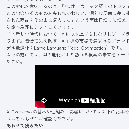
この変化が意味するのは、単にオーガニック経由のトラフ
との出会いそのものが失われかねない、深刻な局面に差し掛
された商品をそのまま購入した」という声は日増しに増え、
対話へ急速にシフトしています。
この新しい時代において、AIに取り上げられなければ、ブ
ります。機会損失を防ぎ、AI主導の市場で選ばれるブランド
デル最適化：Large Language Model Optimization）です。
以下の動画では、AIの進化により訪れる検索の未来をテー
ださい。
AI Overviewsの基本や仕組み、影響については以下の
はこちらもぜひご確認ください。
あわせて読みたい