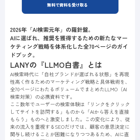
無料で資料を受け取る
2026年「AI検索元年」の羅針盤。
AIに選ばれ、推奨を獲得するための新たなマー
ケティング戦略を体系化した全70ページのガイ
ドブック。
LANYの『LLMO白書』とは
AI検索時代に「自社ブランドが選ばれる状態」を再現
性高く作るためのマーケティング戦略と具体戦術を、
全70ページにわたるボリュームでまとめたLLMO（AI
検索対策）の必携資料です。
ここ数年でユーザーの検索体験は「リンクをクリック
してサイトを訪問する」ものから「AIから答えを直接
もらう」ものへと激変しました。この変化により、従
来の流入を重視するSEOだけでは、顧客の意思決定に
関与し続けることが困難になりつつあるため、AIに直