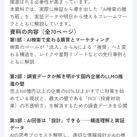
接選ばれる必要性が高まっています。
本資料では、実際に検証から導き出した「AI検索の勝
ち筋」を、実証データや明日から使えるフレームワー
クとともに解説しています。
資料の内容（全70ページ）
第1部：AI検索で変わる購買とマーケティング
検索のゴールが「流入」からAIによる「推奨」へと変
わる構造を、レイクや星野リゾートなどの先行事例と
ともに解説
第2部：調査データが解き明かす国内企業のLLMO推
進の壁
売上100億円以上の企業の60％以上がすでに対策を始
めている現状と、最大の壁である「ROI（投資対効
果）の不透明さ」を解消するための調査データを公開
第3部：AI回答は「設計」できる──構造理解と実証
データ
AIの思考プロセスを解明し、適切な情報設計がAIの推