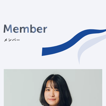
M
e
m
b
e
r
メンバー