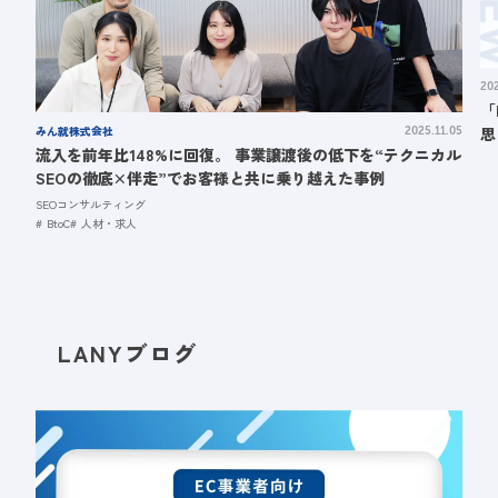
202
「
みん就株式会社
思
2025.11.05
流入を前年比148%に回復。 事業譲渡後の低下を“テクニカル
を
SEOの徹底×伴走”でお客様と共に乗り越えた事例
SEOコンサルティング
BtoC
人材・求人
LANYブログ