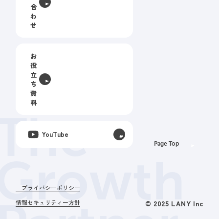
合
わ
せ
お
役
立
ち
資
料
The
YouTube
Page Top
Growth
プライバシーポリシー
情報セキュリティー方針
© 2025 LANY Inc