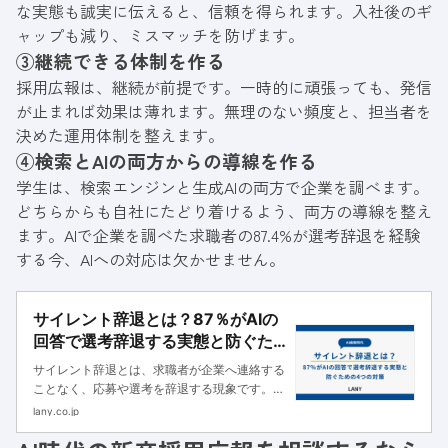
な実態も誠実に伝えると、信頼を得られます。入社後のギ
ャップも減り、ミスマッチを防げます。
③継続できる体制を作る
採用広報は、継続が前提です。一時的に頑張っても、発信
が止まれば効果は薄れます。無理のない頻度と、担当者を
決めた運用体制を整えます。
④検索とAIの両方からの導線を作る
学生は、検索エンジンと生成AIの両方で企業を調べます。
どちらからも自社にたどり着けるよう、両方の導線を整え
ます。AIで企業を調べた求職者の87.4%が選考辞退を経験
する今、AIへの対応は欠かせません。
サイレント辞退とは？87％がAIの
回答で選考辞退する実態と防ぐた
めの4つの対策
サイレント辞退とは、求職者が企業へ連絡する
ことなく、応募や選考を辞退する現象です。本
記事ではLANYの調査データ（n=111）をもと
lany.co.jp
に、サイレント辞退の実態と3つの原因、企業
がやるべき4つの対策を解説します。