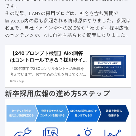
です。
その結果、LANYの採用ブログは、社名を含む質問で
lany.co.jp内の最も参照される情報源になりました。参照は
49回で、自社ドメイン全体の28.5%を占めます。採用広報
のコンテンツが、AIに自社を語らせる資産になりました。
【240プロンプト検証】AIの回答
はコントロールできる？採用サイ
トの引用率を10pt向上させ、回答
「30代前半でSEOコンサルタントへの転職を
をコントロールしたLLMOの具体策
考えています。おすすめの会社を教えてくださ
い」とAIに聞いたとき、自社の名前が出てくる
lany.co.jp
かどうか。「LANYとXXX社のどちらに入社す
新卒採用広報の進め方5ステップ
べきか？」とAIに聞いた時に、自社が推薦され
るか。これらが、これ...