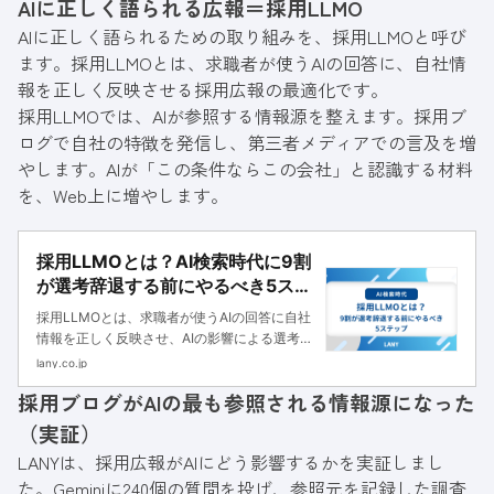
AIに正しく語られる広報＝採用LLMO
AIに正しく語られるための取り組みを、採用LLMOと呼び
ます。採用LLMOとは、求職者が使うAIの回答に、自社情
報を正しく反映させる採用広報の最適化です。
採用LLMOでは、AIが参照する情報源を整えます。採用ブ
ログで自社の特徴を発信し、第三者メディアでの言及を増
やします。AIが「この条件ならこの会社」と認識する材料
を、Web上に増やします。
採用LLMOとは？AI検索時代に9割
が選考辞退する前にやるべき5ステ
ップ
採用LLMOとは、求職者が使うAIの回答に自社
情報を正しく反映させ、AIの影響による選考辞
退を防ぐための最適化です。本記事ではLANY
lany.co.jp
の調査・実証データをもとに、採用LLMOの必
採用ブログがAIの最も参照される情報源になった
要性と進め方5ステップ、成功事例を解説しま
す。
（実証）
LANYは、採用広報がAIにどう影響するかを実証しまし
た。Geminiに240個の質問を投げ、参照元を記録した調査