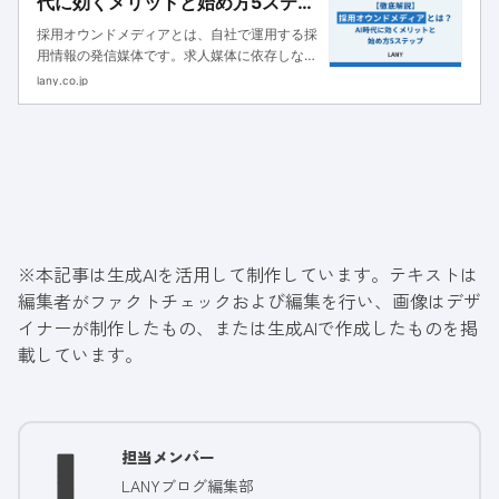
代に効くメリットと始め方5ステッ
プ
採用オウンドメディアとは、自社で運用する採
用情報の発信媒体です。求人媒体に依存しない
母集団形成を実現できるだけでなく、AI時代に
lany.co.jp
おいては生成AIに参照される情報資産としての
役割も担います。本記事では、採用オウンドメ
ディアの種類やメリット、立ち上げから運用ま
での5つのステップを、実証データを交えなが
ら解説します。
※本記事は生成AIを活用して制作しています。テキストは
編集者がファクトチェックおよび編集を行い、画像はデザ
イナーが制作したもの、または生成AIで作成したものを掲
載しています。
担当メンバー
LANYブログ編集部