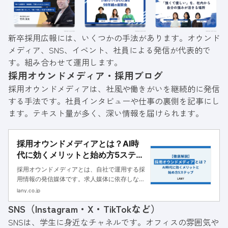
新卒採用広報には、いくつかの手法があります。オウンド
メディア、SNS、イベント、社員による発信が代表的で
す。組み合わせて運用します。
採用オウンドメディア・採用ブログ
採用オウンドメディアは、社風や働きがいを継続的に発信
する手法です。社員インタビューや仕事の裏側を記事にし
ます。テキスト量が多く、深い情報を届けられます。
採用オウンドメディアとは？AI時
代に効くメリットと始め方5ステッ
プ
採用オウンドメディアとは、自社で運用する採
用情報の発信媒体です。求人媒体に依存しない
母集団形成を実現できるだけでなく、AI時代に
lany.co.jp
おいては生成AIに参照される情報資産としての
SNS（Instagram・X・TikTokなど）
役割も担います。本記事では、採用オウンドメ
ディアの種類やメリット、立ち上げから運用ま
SNSは、学生に身近なチャネルです。オフィスの雰囲気や
での5つのステップを、実証データを交えなが