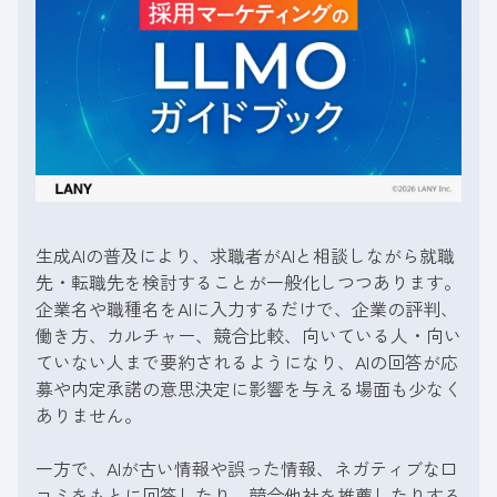
生成AIの普及により、求職者がAIと相談しながら就職
先・転職先を検討することが一般化しつつあります。
企業名や職種名をAIに入力するだけで、企業の評判、
働き方、カルチャー、競合比較、向いている人・向い
ていない人まで要約されるようになり、AIの回答が応
募や内定承諾の意思決定に影響を与える場面も少なく
ありません。
一方で、AIが古い情報や誤った情報、ネガティブな口
コミをもとに回答したり、競合他社を推薦したりする