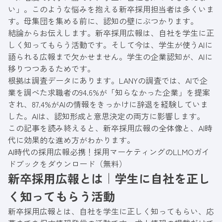
い」。このような悩みを抱える新卒採用担当者は多くいま
す。母集団を集める前に、認知の壁にぶつかります。
結論からお伝えします。新卒採用広報は、自社を学生に正
しく知ってもらう活動です。そして今は、学生が使うAIに
語られる広報まで欠かせません。学生の企業認知が、AIに
移りつつあるためです。
根拠は調査データにあります。LANYの調査では、AIで企
業を調べた求職者の94.6%が「知らなかった企業」を提案
され、87.4%がAIの情報をきっかけに辞退を経験していま
した。AIは、認知形成と意思決定の両方に影響します。
この記事を読み終えると、新卒採用広報の全体像と、AI時
代に効果的な進め方がわかります。
AI時代の採用広報必携！採用マーケティングのLLMOガイ
ドブックをダウンロード（無料）
新卒採用広報とは｜学生に自社を正し
く知ってもらう活動
新卒採用広報とは、自社を学生に正しく知ってもらい、応