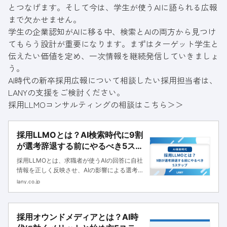
とつなげます。そして今は、学生が使うAIに語られる広報
まで欠かせません。
学生の企業認知がAIに移る中、検索とAIの両方から見つけ
てもらう設計が重要になります。まずはターゲット学生と
伝えたい価値を定め、一次情報を継続発信していきましょ
う。
AI時代の新卒採用広報について相談したい採用担当者は、
LANYの支援をご検討ください。
採用LLMOコンサルティングの相談はこちら＞＞
採用LLMOとは？AI検索時代に9割
が選考辞退する前にやるべき5ステ
ップ
採用LLMOとは、求職者が使うAIの回答に自社
情報を正しく反映させ、AIの影響による選考辞
退を防ぐための最適化です。本記事ではLANY
lany.co.jp
の調査・実証データをもとに、採用LLMOの必
要性と進め方5ステップ、成功事例を解説しま
す。
採用オウンドメディアとは？AI時