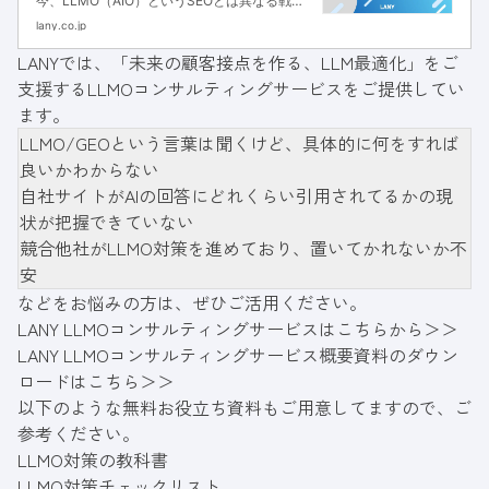
今、LLMO（AIO）というSEOとは異なる戦略
が注目されています。本記事では、LLMOの基
lany.co.jp
本やSEOとの違い、実装方法まで詳しく解説し
LANYでは、「未来の顧客接点を作る、LLM最適化」をご
ます。
支援する
LLMOコンサルティングサービス
をご提供してい
ます。
LLMO/GEOという言葉は聞くけど、具体的に何をすれば
良いかわからない
自社サイトがAIの回答にどれくらい引用されてるかの現
状が把握できていない
競合他社がLLMO対策を進めており、置いてかれないか不
安
などをお悩みの方は、ぜひご活用ください。
LANY LLMOコンサルティングサービスはこちらから＞＞
LANY LLMOコンサルティングサービス概要資料のダウン
ロードはこちら＞＞
以下のような無料お役立ち資料もご用意してますので、ご
参考ください。
LLMO対策の教科書
LLMO対策チェックリスト