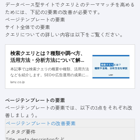
データベース型サイトでクエリとのテーママッチを高める
ためには、下記の2要素の改善が必要です。
ページテンプレートの要素
サイト全体での要素
クエリについての詳しい内容は以下をご覧ください。
検索クエリとは？種類や調べ方、
活用方法・分析方法について解
説！
本記事では検索クエリの概要や種類、活用方法
などを紹介します。SEOや広告運用の成果につ
ながる検索クエリの調べ方や分析方法、キーワ
lany.co.jp
ード選定の注意点も解説しているので、ぜひ参
考にしてください。
ページテンプレートの要素
ページテンプレートの要素では、以下の3点をそれぞれ改
善しましょう。
ページテンプレートの改善要素
メタタグ要件
Title, meta descriptionなど