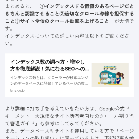
まとめると、「
①インデックスする価値のあるページだと
きちんと認識させること②適切なクロール導線を担保する
こと③サイト全体のクロール効率を上げること
」が大切で
す。
インデックスについての詳しい内容は以下をご覧くださ
い。
インデックス数の調べ方・増やし
方を徹底解説！気になるSEOへの
影響は？
インデックス数とは、クローラーが検索エンジ
ンのデータベースに登録しているページの数を
示すものです。SEO評価を効率的に向上させる
lany.co.jp
ために、インデックス数を増やす施策を実施し
ましょう。
より詳細に打ち手を考えていきたい方は、Google公式ド
キュメント「
大規模なサイト所有者向けのクロール割り当
て管理ガイド
」も参考にしてみてください。
また、データベース型サイトを運用している方で「ページ
ネーションの取り扱い」に困っている方は、下記記事も参