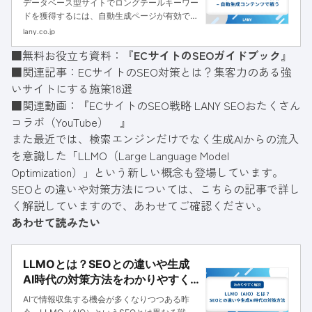
データベース型サイトでロングテールキーワー
ドを獲得するには、自動生成ページが有効で
す。本記事では、自動生成ページを作る際のポ
lany.co.jp
イントと具体的な施策イメージを解説していま
■無料お役立ち資料：『
ECサイトのSEOガイドブック
』
す。大規模データベース型サイトを運営する方
■関連記事：
なら参考になるかと思いますので、ぜひご一読
ECサイトのSEO対策とは？集客力のある強
ください。
いサイトにする施策18選
■関連動画：『
ECサイトのSEO戦略 LANY SEOおたくさん
コラボ（YouTube）
』
また最近では、検索エンジンだけでなく生成AIからの流入
を意識した「LLMO（Large Language Model
Optimization）」という新しい概念も登場しています。
SEOとの違いや対策方法については、こちらの記事で詳し
く解説していますので、あわせてご確認ください。
あわせて読みたい
LLMOとは？SEOとの違いや生成
AI時代の対策方法をわかりやすく
解説
AIで情報収集する機会が多くなりつつある昨