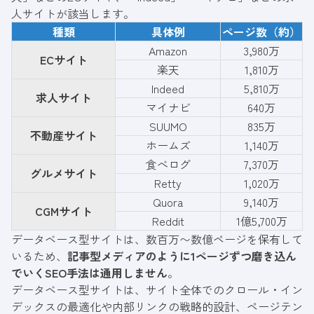
人サイトが該当します。
種類
具体例
ページ数（約）
Amazon
3,980万
ECサイト
楽天
1,810万
Indeed
5,810万
求人サイト
マイナビ
640万
SUUMO
835万
不動産サイト
ホームズ
1,140万
食べログ
7,370万
グルメサイト
Retty
1,020万
Quora
9,140万
CGMサイト
Reddit
1億5,700万
データベース型サイトは、数百万〜数億ページを保有して
いるため、
記事型メディアのように1ページずつ磨き込ん
でいくSEO手法は通用しません
。
データベース型サイトは、サイト全体でのクロール・イン
デックスの最適化や内部リンクの戦略的設計、ページテン