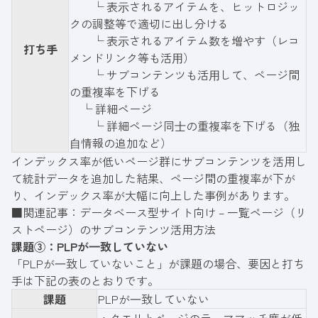
└ 表⽰されるアイテムを、ヒットロジッ
クの調整等で適切に出し分ける
└ 表⽰されるアイテム数を増やす（レコ
打ち手
メンドリンク等も活⽤）
└ サブコンテンツも活⽤して、ページ間
の重複率を下げる
└ 詳細ページ
└ 詳細ページ同⼠の重複率を下げる（独
⾃情報の追加など）
インデックス率が低いページ群にサブコンテンツを活用し
て統計データを追加した結果、ページ間の重複率が下が
り、インデックス率が大幅に向上した事例があります。
■関連記事：
データベース型サイト向け – 一覧ページ（リ
ストページ）のサブコンテンツ活用方法
課題③：PLPが⼀致していない
「PLPが⼀致していないこと」が課題の場合、要因と打ち
手は下記の表のとおりです。
課題
PLPが⼀致していない
・クエリとページのテーママッチ度が低