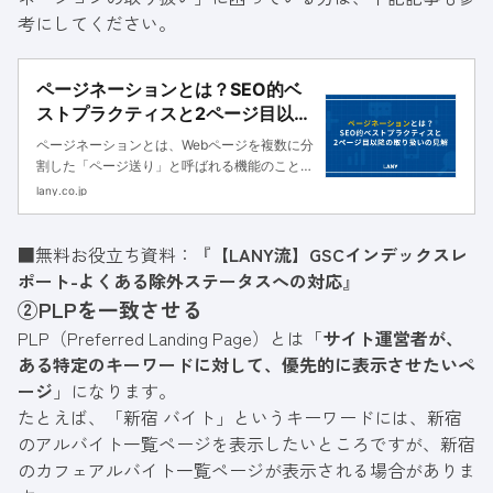
考にしてください。
ページネーションとは？SEO的ベ
ストプラクティスと2ページ目以降
の取り扱いの見解
ページネーションとは、Webページを複数に分
割した「ページ送り」と呼ばれる機能のことで
す。記事型メディアのカテゴリページやデータ
lany.co.jp
ベース型サイトの一覧ページなどで用いられま
す。GoogleのページネーションLANYのページ
■無料お役立ち資料：『
ネーションページネー...
【LANY流】GSCインデックスレ
ポート-よくある除外ステータスへの対応
』
②PLPを一致させる
PLP（Preferred Landing Page）とは「
サイト運営者が、
ある特定のキーワードに対して、優先的に表示させたいペ
ージ
」になります。
たとえば、「新宿 バイト」というキーワードには、新宿
のアルバイト一覧ページを表示したいところですが、新宿
のカフェアルバイト一覧ページが表示される場合がありま