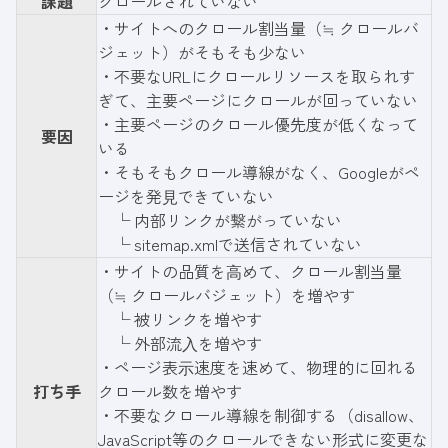
課題
クロールされていない
・サイトへのクロール割当量（≒ クロールバ
ジェット）がそもそも少ない
・不要なURLにクロールリソースを取られす
ぎて、主要ページにクロールが回っていない
・主要ページのクロール優先度が低くなって
要因
いる
・そもそもクロール導線がなく、Googleがペ
ージを発⾒できていない
└ 内部リンクが繋がっていない
└ sitemap.xmlで送信されていない
・サイトの品質を⾼めて、クロール割当量
（≒ クロールバジェット）を増やす
└ 被リンクを増やす
└ 外部流⼊を増やす
・ページ表⽰速度を速めて、物理的に回れる
打ち手
クロール数を増やす
・不要なクロール導線を制御する（disallow、
JavaScript等のクロールできない形式に変更な