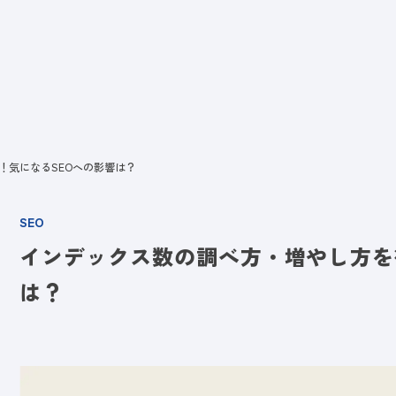
ビス
LANYとは
実績
ブログ
メディア
イベント
会社
！気になるSEOへの影響は？
SEO
インデックス数の調べ方・増やし方を
は？