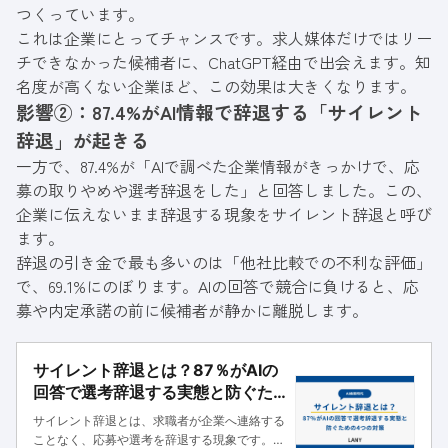
つくっています。
これは企業にとってチャンスです。求人媒体だけではリー
チできなかった候補者に、ChatGPT経由で出会えます。知
名度が高くない企業ほど、この効果は大きくなります。
影響②：87.4%がAI情報で辞退する「サイレント
辞退」が起きる
一方で、87.4%が「AIで調べた企業情報がきっかけで、応
募の取りやめや選考辞退をした」と回答しました。この、
企業に伝えないまま辞退する現象をサイレント辞退と呼び
ます。
辞退の引き金で最も多いのは「他社比較での不利な評価」
で、69.1%にのぼります。AIの回答で競合に負けると、応
募や内定承諾の前に候補者が静かに離脱します。
サイレント辞退とは？87％がAIの
回答で選考辞退する実態と防ぐた
めの4つの対策
サイレント辞退とは、求職者が企業へ連絡する
ことなく、応募や選考を辞退する現象です。本