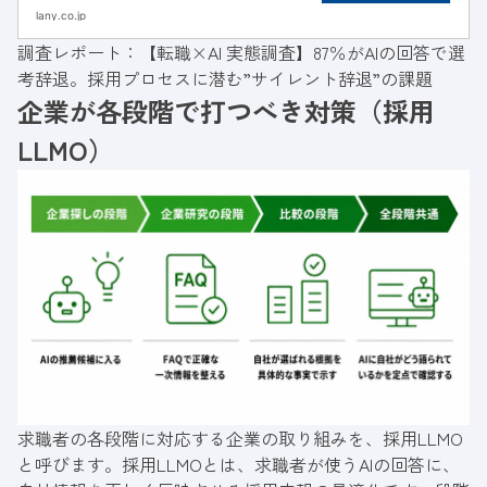
記事ではLANYの調査データ（n=111）をもと
lany.co.jp
に、サイレント辞退の実態と3つの原因、企業
調査レポート：
【転職×AI 実態調査】87％がAIの回答で選
がやるべき4つの対策を解説します。
考辞退。採用プロセスに潜む”サイレント辞退”の課題
企業が各段階で打つべき対策（採用
LLMO）
求職者の各段階に対応する企業の取り組みを、採用LLMO
と呼びます。採用LLMOとは、求職者が使うAIの回答に、