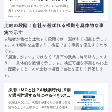
トの引用率を10pt向上させ、回答
「30代前半でSEOコンサルタントへの転職を
をコントロールしたLLMOの具体策
考えています。おすすめの会社を教えてくださ
い」とAIに聞いたとき、自社の名前が出てくる
lany.co.jp
かどうか。「LANYとXXX社のどちらに入社す
比較の段階：自社が選ばれる根拠を具体的な事
べきか？」とAIに聞いた時に、自社が推薦され
るか。これらが、これ...
実で示す
求職者が他社と比較する段階では、選ばれる根拠を示しま
す。AIは曖昧な主張より、検証できる事実を優先するため
です。
「風通しがよい」ではなく「月平均残業10時間以内」のよ
うに、具体的な数値で示します。検証可能な事実をWeb上
に配置すると、AIが比較の場面で自社を正しく評価しま
す。
採用LLMOとは？AI検索時代に9割
が選考辞退する前にやるべき5ステ
ップ
採用LLMOとは、求職者が使うAIの回答に自社
情報を正しく反映させ、AIの影響による選考辞
退を防ぐための最適化です。本記事ではLANY