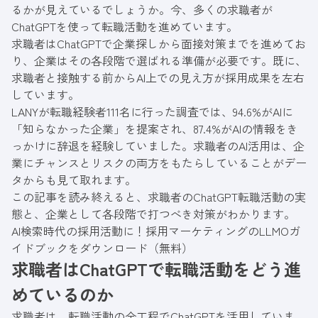
るかが見えているでしょうか。今、多くの求職者が
ChatGPTを使って転職活動を進めています。
求職者はChatGPTで企業探しから面接対策までを進めてお
り、企業はその各段階で選ばれる準備が必要です。既に、
求職者と接触する前からAI上での見え方が採用成果を左右
しています。
LANYが転職経験者111名に行った調査では、94.6%がAIに
「知らなかった企業」を提案され、87.4%がAIの情報をき
っかけに辞退を経験していました。求職者のAI活用は、企
業にチャンスとリスクの両方をもたらしていることがデー
タからも見て取れます。
この記事を読み終えると、求職者のChatGPT転職活動の実
態と、企業として各段階で打つべき対策がわかります。
AI検索時代の採用活動に！採用マーケティングのLLMOガ
イドブックをダウンロード（無料）
求職者はChatGPTで転職活動をどう進
めているのか
求職者は、転職活動の全工程でChatGPTを活用していま