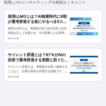
採用LLMOコンサルティングの相談はこちら＞＞
採用LLMOとは？AI検索時代に9割
が選考辞退する前にやるべき5ステ
ップ
採用LLMOとは、求職者が使うAIの回答に自社
情報を正しく反映させ、AIの影響による選考辞
退を防ぐための最適化です。本記事ではLANY
lany.co.jp
の調査・実証データをもとに、採用LLMOの必
要性と進め方5ステップ、成功事例を解説しま
す。
サイレント辞退とは？87％がAIの
回答で選考辞退する実態と防ぐた
めの4つの対策
サイレント辞退とは、求職者が企業へ連絡する
ことなく、応募や選考を辞退する現象です。本
記事ではLANYの調査データ（n=111）をもと
lany.co.jp
に、サイレント辞退の実態と3つの原因、企業
がやるべき4つの対策を解説します。