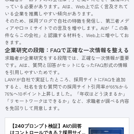
っている必要があります。AIは、Web上で広く言及されて
いる企業を推薦しやすい傾向があります。
そのため、採用ブログで自社の特徴を発信し、第三者メデ
ィアや口コミサイトでの言及を増やします。AIが「この条
件ならこの会社」と認識する材料を、Web上に増やしてお
きます。
企業研究の段階：FAQで正確な一次情報を整える
求職者が企業研究をする段階では、正確な一次情報が重要
です。AIは、質問と回答がセットになったFAQ形式の情報
を引用しやすいためです。
LANYが自社で実証したところ、採用サイトにFAQを追加
すると、社名を含む質問での採用サイト引用率が66%から
76%へ10ポイント上昇しました。「年収はどう決まるか」
「リモートワークはできるか」など、求職者が調べる内容
を先回りして用意します。
【240プロンプト検証】AIの回答
はコントロールできる？採用サイ