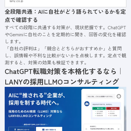
lany.co.jp
の調査・実証データをもとに、採用LLMOの必
全段階共通：AIに自社がどう語られているかを定
要性と進め方5ステップ、成功事例を解説しま
す。
点で確認する
すべての段階に共通する対策が、現状把握です。ChatGPT
やGeminiに自社のことを定期的に聞き、回答の変化を確認
します。
「自社の評判は」「競合とどちらがおすすめか」と質問
し、誤情報や不利な比較がないかを点検します。定点で観
測すると、対策の効果も検証できます。
ChatGPT転職対策を本格化するなら｜
LANYの採用LLMOコンサルティング