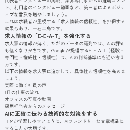
代表者インタビューの掲載、業界専門家からの推薦コメン
ト、利用者のインタビュー動画など、第三者によるポジテ
ィブな言及を増やしましょう。
これは求職者が重視する「求人情報の信頼性」を担保する
効果もあり、一石二鳥です。
求人情報の「E-E-A-T」を強化する
求人票の情報が薄く、ただのデータの羅列では、AIの評価
も低くなりがちです。Googleが提唱するE-E-A-T（経験・
専門性・権威性・信頼性）は、AIの判断基準にも近い考え
方です。
以下の情報を求人票に追加して、具体性と信頼性を高めま
しょう。
実際に働く社員の声
1日の仕事の流れ
オフィスの写真や動画
採用担当者からのメッセージ
AIに正確に伝わる技術的な対策をする
LLMが学習しやすいように、AIフレンドリーな文章構造に
することが大切です。