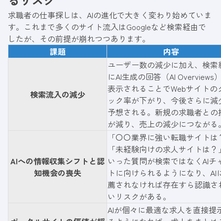
求職者の仕事探しは、AIの進化で大きく変わり始めていま
す。これまで多くのサイト流入はGoogleなど検索経由で
したが、その前提が崩れつつあります。
課題
内容
ユーザー数の減少に加え、検索
にAI生成の回答（AI Overviews
表示されることでWebサイトの
検索流入の減少
ック率が下がり、今後さらに減
予想される。新規の求職者との
が減り、売上の減少につながる
「〇〇業界に強い転職サイトは
「未経験向けの求人サイトは？
AIへの情報収集シフトと認
いった質問が検索ではなくAIチ
知機会の喪失
トに向けられるようになり、AI
薦されなければ存在すら認識さ
いリスクがある。
AIが個々に最適な求人を直接提