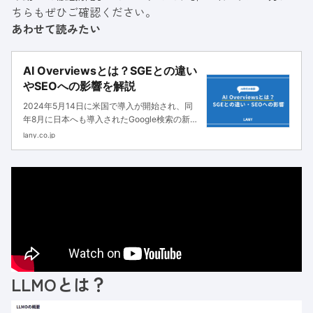
ちらもぜひご確認ください。
あわせて読みたい
AI Overviewsとは？SGEとの違い
やSEOへの影響を解説
2024年5月14日に米国で導入が開始され、同
年8月に日本へも導入されたGoogle検索の新た
なサービス「AI Overviews」は、検索体験にさ
lany.co.jp
まざまな変化をもたらします。本記事では、AI
Overviews登場の背景や機能・特徴、SGEとの
違いについて解説します。
LLMOとは？