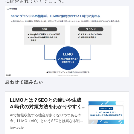
に統合されていくでしょう。
あわせて読みたい
LLMOとは？SEOとの違いや生成
AI時代の対策方法をわかりやすく
解説
AIで情報収集する機会が多くなりつつある昨
今、LLMO（AIO）というSEOとは異なる戦略
が注目されています。本記事では、LLMOの基
lany.co.jp
本やSEOとの違い、実装方法まで詳しく解説し