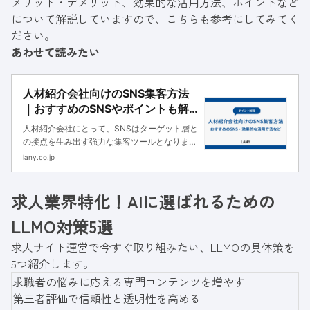
メリット・デメリット、効果的な活用方法、ポイントなど
について解説していますので、こちらも参考にしてみてく
ださい。
あわせて読みたい
人材紹介会社向けのSNS集客方法
｜おすすめのSNSやポイントも解
説
人材紹介会社にとって、SNSはターゲット層と
の接点を生み出す強力な集客ツールとなりま
す。本記事では、SNS集客の重要性やメリッ
lany.co.jp
ト・デメリット、おすすめのSNSと活用方法ま
で詳しく解説します。
求人業界特化！AIに選ばれるための
LLMO対策5選
求人サイト運営で今すぐ取り組みたい、LLMOの具体策を
5つ紹介します。
求職者の悩みに応える専門コンテンツを増やす
第三者評価で信頼性と透明性を高める