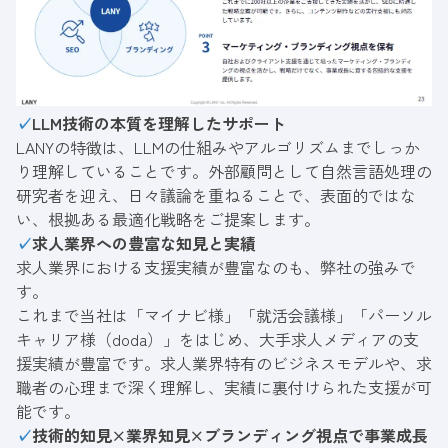
✓
LLM技術の本質を理解したサポート
LANYの特徴は、LLMの仕組みやアルゴリズムまでしっか
り理解していることです。外部顧問として自然言語処理の
研究者を迎え、日々議論を重ねることで、表面的ではな
い、根拠ある最適化戦略をご提案します。
✓
求人業界への豊富な知見と実績
求人業界における支援実績が豊富なのも、弊社の強みで
す。
これまで当社は「
マイナビ様
」「
就活会議様
」「パーソル
キャリア様（doda）」をはじめ、大手求人メディアの支
援実績が豊富です。求人業界特有のビジネスモデルや、求
職者の心理まで深く理解し、実績に裏付けられた支援が可
能です。
✓
技術的知見×業界知見×ブランディング視点で事業成長