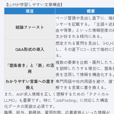
【LLMが学習しやすい文章構造】
項目
概要
ページ冒頭や見出し直下に、端
ンサーを記載する。「主語＋述
結論ファースト
由や背景」といった情報密度の
文が好まれる傾向にある。
想定される質問を見出し（H2,H
Q&A形式の導入
し、その直下に2～3文で端的に
る。
複数の要素を比較・羅列したり
「箇条書き」と「表」の活
を説明したりする場合に、箇条
用
表を活用して情報を構造化する
わかりやすい言葉への置き
専門用語や社内用語を避け、誰
換え
解できる言葉に書き換える。
また、AIが求人情報を正しく理解するための「テクニカル
LLMO」も重要です。特に「JobPosting」に対応した構造
化データの実装は必須です。
職種、給与、勤務地、雇用形態、応募資格といった情報が