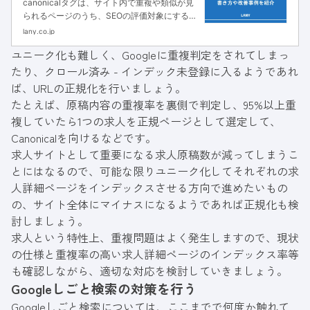
canonicalタグは、サイト内で重複や類似が見
られるページのうち、SEOの評価対象にするペ
ージの指定（＝URL正規化）で使用するタグで
lany.co.jp
す。当記事では設置方法や注意点を解説してい
ユニーク化も難しく、Googleに重複判定をされてしまっ
ます。
たり、クロール済み - インデック未登録に入るようであれ
ば、URLの正規化を行いましょう。
たとえば、原稿内容の重複率を裏側で判定し、95%以上重
複していたら1つの求人を正規ページとして選定して、
Canonicalを向けるなどです。
求人サイトとして重要になる求人原稿数が減ってしまうこ
とにはなるので、可能な限りユニーク化してそれぞれの求
人詳細ページをインデックスさせる方向で進めたいもの
の、サイト全体にマイナスになるようであれば正規化も検
討しましょう。
求人という特性上、重複問題はよく発生しますので、現状
の仕様と重複率の高い求人詳細ページのインデックス率等
も確認しながら、適切な対応を検討していきましょう。
Googleしごと検索の対策を行う
Googleしごと検索については、ここまでで何度か触れて