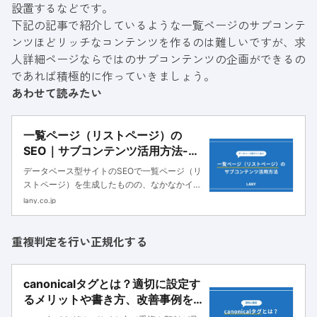
設置するなどです。
下記の記事で紹介しているような一覧ページのサブコンテ
ンツほどリッチなコンテンツを作るのは難しいですが、求
人詳細ページならではのサブコンテンツの企画ができるの
であれば積極的に作っていきましょう。
あわせて読みたい
一覧ページ（リストページ）の
SEO｜サブコンテンツ活用方法-デ
ータベース型サイト向け -
データベース型サイトのSEOで一覧ページ（リ
ストページ）を生成したものの、なかなかイン
デックスされないということは往々にして発生
lany.co.jp
します。 一覧ページはミドル、ロングテール
キーワードのトラフィック獲得に繋がるので確
重複判定を行い正規化する
実にインデックスさせていきた
canonicalタグとは？適切に設定す
るメリットや書き方、改善事例を
紹介