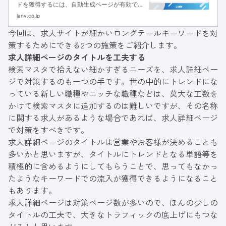
ドを獲得するには、自動生成ページが有効で
す。本記事では、自動生成ページを作る際のポ
lany.co.jp
イントと具体的な施策イメージを解説していま
今回は、求人サイトが細かいロングテールキーワードを対
す。大規模データベース型サイトを運営する方
策するためにできる2つの施策をご紹介します。
なら参考になるかと思いますので、ぜひご一読
ください。
求人詳細ページのタイトルを工夫する
検索マスタで拾えない細かすぎるニーズを、求人詳細ペー
ジで対策するのも一つの手です。世の中的にトレンドにな
っている新しい職種やニッチな職種などは、莫大な工数を
かけて検索マスタに追加するのは難しいですが、その名称
に関する求人があるような場合であれば、求人詳細ページ
で対策をすべきです。
求人詳細ページのタイトルは営業やお客様が決めることも
多いかと思いますが、タイトルにトレンドとなる単語等を
積極的に含めるようにしてもらうことで、思ってもなかっ
たようなキーワードでの流入が獲得できるようになること
もあります。
求人詳細ページは対策ページ数が多いので、ほんの少しの
タイトルの工夫で、大きなトラフィックの底上げにもつな