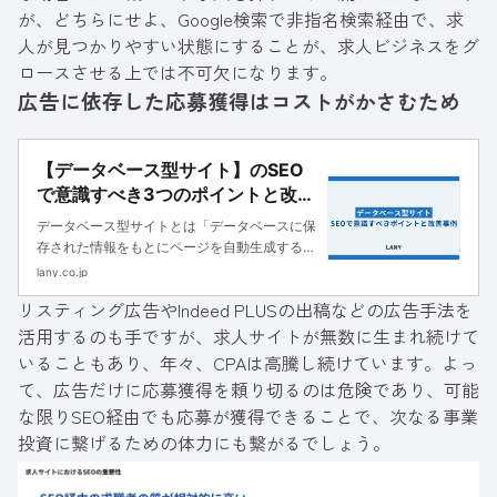
が、どちらにせよ、Google検索で非指名検索経由で、求
人が見つかりやすい状態にすることが、求人ビジネスをグ
ロースさせる上では不可欠になります。
広告に依存した応募獲得はコストがかさむため
【データベース型サイト】のSEO
で意識すべき3つのポイントと改善
事例
データベース型サイトとは「データベースに保
存された情報をもとにページを自動生成する
Webサイト」です。本記事では、データベース
lany.co.jp
型サイトのSEOを改善する手順や施策を解説し
リスティング広告やIndeed PLUSの出稿などの広告手法を
ます。
活用するのも手ですが、求人サイトが無数に生まれ続けて
いることもあり、年々、CPAは高騰し続けています。よっ
て、広告だけに応募獲得を頼り切るのは危険であり、可能
な限りSEO経由でも応募が獲得できることで、次なる事業
投資に繋げるための体力にも繋がるでしょう。