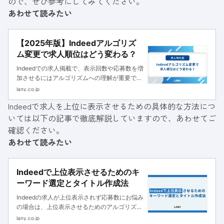
ので、ぜひ参考にしてみてください。
あわせて読みたい
【2025年版】Indeedアルゴリズ
ム変更で求人順位はどう変わる？
Indeedでの求人掲載で、表示回数や応募数を増
加させるにはアルゴリズムへの理解が重要で
す。Indeedのアルゴリズムの仕組みと最新の変
lany.co.jp
更点から、上位表示やクリック率改善のための
Indeedで求人を上位に表示させるための具体的な方法につ
テクニックまで徹底解説します。
いては以下の記事で徹底解説していますので、あわせてご
確認ください。
あわせて読みたい
Indeedで上位表示させるためのキ
ーワード選定とタイトル作成法
Indeedの求人が上位表示されず応募数にお悩み
の場合は、上位表示させるためのアルゴリズム
の理解や無料でも効果的なキーワード選定、求
lany.co.jp