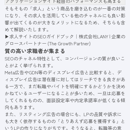
アグリゲーションサイト経由のパフォーマンスも高まる
そもそもの「求人」という商品を磨き込むのが一番の対策
になり、その求人を活用している他のチャネルにも良い影
響が出てくるのが大きなメリットになるため、そちらも含
めて解説いたします。
▶
求人サイトのSEOガイドブック｜株式会社LANY | 企業の
グロースパートナー (The Growth Partner)
質の高い求職者が集まる
SEOのチャネル特性として、コンバージョンの質が良いこ
とがよく挙げられます。
Meta広告やGDN等のディスプレイ広告と比較すると、デ
ィスプレイ広告は潜在層に対してはリーチできる良さがあ
る一方で、まだ転職やバイトを明確にするかどうかを決め
かねているユーザーになることが多いため、一旦は応募を
してくれるものの、面談設定率や内定承諾率が低くなる傾
向もあります。
また、リスティング広告の場合にも、LPの品質や訴求に
も大きく依存するものの「とりあえず応募を獲得する」と
いうLPの作りになりがちです。そうなると、転職等の意