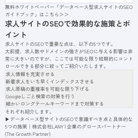
職者の目を引く求人票などが大切です。Indeed
無料ホワイトペーパー「データベース型求人サイトのSEO
で上位表示させるための具体的なノウハウを網
ガイドブック」はこちら＞＞
羅的に解説します。
求人サイトのSEOで効果的な施策とポ
イント
求人サイトのSEOで重要な点は、以下の5つです。
大前提、求人数やドメインの強さがSEOに与える影響は非
常に大きいのですが、ここでは可能な限り短期的にコント
ロールできる部分に絞ってご紹介いたします。
求人情報を充実させる
新着求人をいち早くインデックスさせる
求人原稿の重複率を可能な限り下げる
Googleしごと検索の対策を行う
細かいロングテールキーワードまで対策する
それぞれ紹介します。
▶
データベース型サイトのSEOで意識すべき点と具体的な
5つの施策｜株式会社LANY | 企業のグロースパートナー
(The Growth Partner)