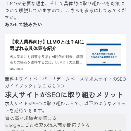
LLMOが必要な理由、そして具体的に取り組むべき対策に
ついて解説していますので、こちらも参考にしてみてくだ
さい。
あわせて読みたい
【求人業界向け】LLMOとは？AIに
選ばれる具体策を紹介
求人業界にも影響を及ぼすAI時代の到来。求職
者との接点を維持するには、LLMO（大規模言
語モデル最適化）が鍵となります。具体策をわ
lany.co.jp
かりやすく紹介します。
無料ホワイトペーパー「データベース型求人サイトのSEO
ガイドブック」はこちら＞＞
求人サイトがSEOに取り組むメリット
求人サイトがSEOに取り組むことで、以下のようなメリッ
トを期待できます。
質の高い求職者が集まる
Googleしごと検索の流入面が開拓できる