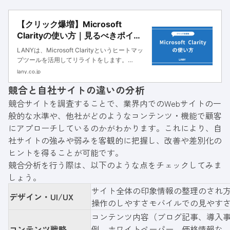
【クリック爆増】Microsoft
Clarityの使い方｜見るべきポイン
トと記事改善方法
LANYは、Microsoft Clarityというヒートマッ
プツールを活用してリライトをします。
Clarityを用いるとユーザーのページ内行動（ク
lany.co.jp
リックやスクロール・離脱箇所）を細かく分析
競合と自社サイトの違いの分析
できるため、精度の高い分析と仮説立案が可能
です。
競合サイトを調査することで、業界内でのWebサイトの一
般的な水準や、他社がどのようなコンテンツ・機能で顧客
にアプローチしているのかがわかります。これにより、自
社サイトの強みや弱みを客観的に把握し、改善や差別化の
ヒントを得ることが可能です。
競合分析を行う際は、以下のような点をチェックしてみま
しょう。
サイト全体の印象情報の整理のされ
デザイン・UI/UX
操作のしやすさモバイルでの見やす
コンテンツ内容（ブログ記事、導入
コンテンツ戦略
例、ホワイトペーパー、価格情報な