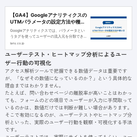
【GA4】Googleアナリティクスの
UTMパラメータの設定方法や種
類・使い方を基礎から解説！
Googleアナリティクスでは、パラメータとい
うタグを使ってユーザーの流入元を分類できま
す。 パラメータを使って集客レポートを管理
lany.co.jp
すれば、アクセスが多かったサイトや広告など
ユーザーテスト・ヒートマップ分析によるユー
を特定でき、アクセス数アップのための施策を
取りやすくなります。 しか
ザー行動の可視化
アクセス解析ツールで把握できる数値データは重要です
が、「なぜその数値になっているのか？」という具体的な
理由まではわかりません。
たとえば、問い合わせページの離脱率が高いことはわかっ
ても、フォームのどの項目でユーザーが入力に手間取って
いるのかは、数値だけでは判断が難しい場合があります。
そこで有効になるのが、ユーザーテストやヒートマップ分
析といった、実際のユーザー行動を観察・可視化する手法
です。
ユーザーテストでは、実際にサイトを使ってもらい、ユー