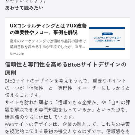
りやすいでしょう。
あわせて読みたい
UXコンサルティングとは？UX改善
の重要性やフロー、事例を解説
従来のマーケティングでは価格や品質の訴求で
購買意欲を高める手法が主流でしたが、近年は
UX（ユーザー体験）が重視されるようになり
lany.co.jp
ました。Webマーケティングにおいても同様
信頼性と専門性を高めるBtoBサイトデザインの
で、CVRを高めるためには見込み顧客と接点を
持ち、CVさせるまでの一連の...
原則
BtoBサイトのデザインを考えるうえで、重要なポイント
の一つが「信頼性」と「専門性」をユーザーにしっかりと
伝えることです。
サイトを訪れた顧客は「信頼できる企業か」や「自社の課
題を解決できる専門知識をもっているか」といった点を、
無意識のうちに評価しています。
Webサイトのデザインは、企業の顔として、これらの要素
を視覚的に伝える最初の機会となるはずです。信頼感をも