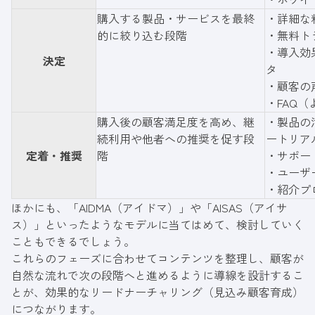
購入する製品・サービスを最終
・詳細な
的に絞り込む段階
・無料ト
・導入効
決定
タ
・顧客の
・FAQ
購入後の顧客満足度を高め、継
・製品の
続利用や他者への推奨を促す段
ートリア
定着・推奨
階
・サポー
・ユーザ
・紹介プ
ほかにも、「AIDMA（アイドマ）」や「AISAS（アイサ
ス）」といったようなモデルに当てはめて、検討していく
こともできるでしょう。
これらのフェーズに合わせてコンテンツを整理し、顧客が
自然な流れで次の段階へと進めるように導線を設計するこ
とが、効果的なリードナーチャリング（見込み顧客育成）
につながります。