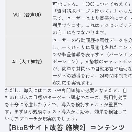
可能にする。「〇〇について教えて
「資料請求ページを開いて」といっ
VUI（音声UI）
示で、ユーザーはより直感的にサイ
利用できます。これはアクセシビリ
の向上にもつながります。
ユーザーの行動履歴や属性データを
し、一人ひとりに最適化されたコン
ツや製品情報を表示する（パーソナ
AI（人工知能）
ゼーション）。AI搭載のチャットボッ
が、簡単な質問への自動応答や適切
ージへの誘導を行い、24時間体制で
客対応を実現する。
ただし、導入にはコストや専門知識が必要となるため、自
社のビジネス目標やターゲット顧客のニーズ、費用対効果
を十分に考慮したうえで、導入を検討することが重要で
す。まずは小規模なテスト導入から始め、効果を検証して
いくアプローチが現実的でしょう。
【BtoBサイト改善 施策2】コンテンツ