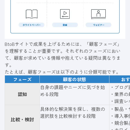
BtoBサイトで成果を上げるためには、「顧客フェーズ」
を理解することが重要です。それぞれのフェーズにおい
て、顧客が求めている情報や抱えている疑問は異なりま
す。
たとえば、顧客フェーズは以下のように分類可能です。
フェーズ
顧客の状態
お
自身の課題やニーズに気づき始
・ブログ
認知
める段階
・業界の
・調査レ
具体的な解決策を探し、複数の
・製品・
選択肢を比較検討する段階
・導入事
比較・検討
・競合製
・ホワイ