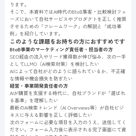
ります。
そこで、本資料ではAI時代のBtoB集客・比較検討フェ
ーズにおいて自社サービスやプロダクトを正しく推奨
させるための「フレームワーク」の解説と「成功事
例」を紹介しています。
このような課題をお持ちの方におすすめです
BtoB事業のマーケティング責任者・担当者の方
SEO経由の流入やリード獲得数が伸び悩み、次の一手
としてLLMO（AI検索対策）を検討したい
AIによって自社がどのように語られているか、不正確
な情報や機会損失を防ぎたい
経営・事業開発責任者の方
AIが購買を支援する時代に、自社ブランドが「選ばれ
る基準」を理解したい
最新のAI検索トレンド（AI Overviews等）が自社ビジ
ネスに与える影響を正しく評価したい
次のフォームに必要な項目を入力のうえ、送信してく
ださい。フォーム入力後に表示される完了画面にて資