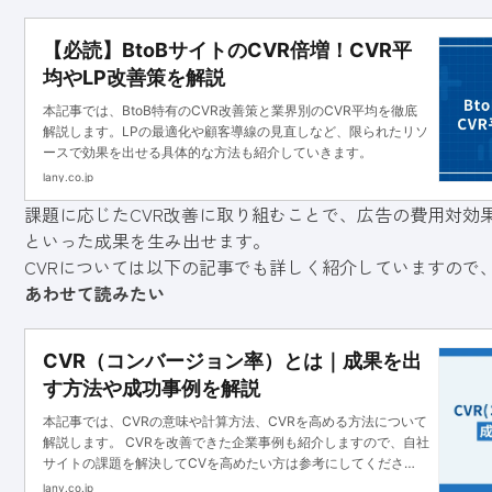
【必読】BtoBサイトのCVR倍増！CVR平
均やLP改善策を解説
本記事では、BtoB特有のCVR改善策と業界別のCVR平均を徹底
解説します。LPの最適化や顧客導線の見直しなど、限られたリソ
ースで効果を出せる具体的な方法も紹介していきます。
lany.co.jp
課題に応じたCVR改善に取り組むことで、広告の費用対効
といった成果を生み出せます。
CVRについては以下の記事でも詳しく紹介していますので
あわせて読みたい
CVR（コンバージョン率）とは｜成果を出
す方法や成功事例を解説
本記事では、CVRの意味や計算方法、CVRを高める方法について
解説します。 CVRを改善できた企業事例も紹介しますので、自社
サイトの課題を解決してCVを高めたい方は参考にしてくださ
い。
lany.co.jp