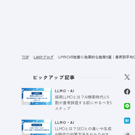
サー
TOP
LANYブログ
LPのCVR改善に効果的な施策9選｜業界別平均
ピックアップ記事
LLMO・AI
採用LLMOとは？AI検索時代に9
割が選考辞退する前にやるべき5
ステップ
LLMO・AI
LLMOとは？SEOとの違いや生成
AI時代の対策方法をわかりやす