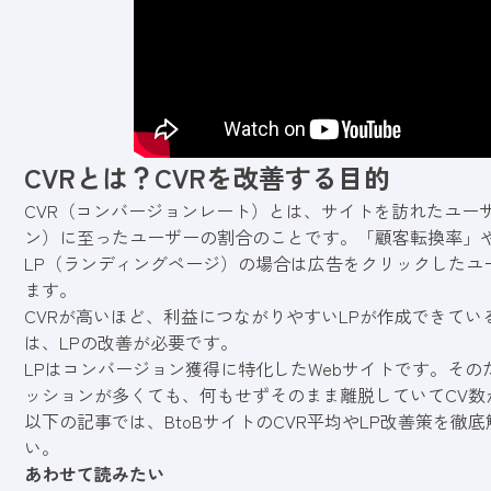
CVRとは？CVRを改善する目的
CVR（コンバージョンレート）とは、サイトを訪れたユー
ン）に至ったユーザーの割合のことです。「顧客転換率」
LP（ランディングページ）の場合は広告をクリックしたユ
ます。
CVRが高いほど、利益につながりやすいLPが作成できてい
は、LPの改善が必要です。
LPはコンバージョン獲得に特化したWebサイトです。その
ッションが多くても、何もせずそのまま離脱していてCV数
以下の記事では、BtoBサイトのCVR平均やLP改善策を
い。
あわせて読みたい