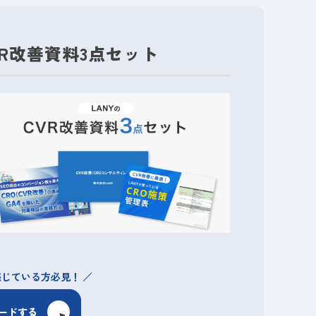
VR改善資料3点セット
感じている方必見！
ードする