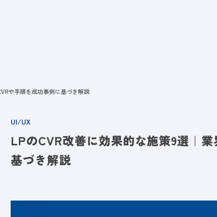
ビス
LANYとは
実績
ブログ
メディア
イベント
会社
CVRや手順を成功事例に基づき解説
UI/UX
LPのCVR改善に効果的な施策9選｜
基づき解説