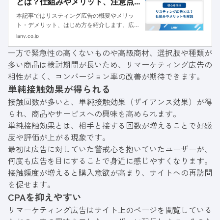
とは？仕組みやメリット、注意点
を簡単に解説
本記事ではリスティング広告の概要やメリッ
ト・デメリット、はじめ方を紹介します。広告
の向き不向きや運用するポイントを紹介するの
lany.co.jp
で、リスティング広告の運用を検討している方
一方で緊急性の高くないものや高級商材、選択肢や種類が
はぜひ参考にしてください。
多い商品は検討期間が長いため、リマーケティング広告の
相性がよく、コンバージョン率の改善が期待できます。
単純接触効果が得られる
接触回数が多いと、単純接触効果（ザイアンス効果）が得
られ、商品やサービスへの興味を高められます。
単純接触効果とは、相手と接する回数が増えることで好感
度や評価が上がる現象です。
最初は広告に対していた警戒心を抱いていたユーザーが、
何度も広告を目にすることで身近に感じやすくなります。
接触頻度が増えると購入意欲が高まり、サイトへの再訪問
を促せます。
CPAを抑えやすい
リマーケティング広告はサイト上のページを閲覧している