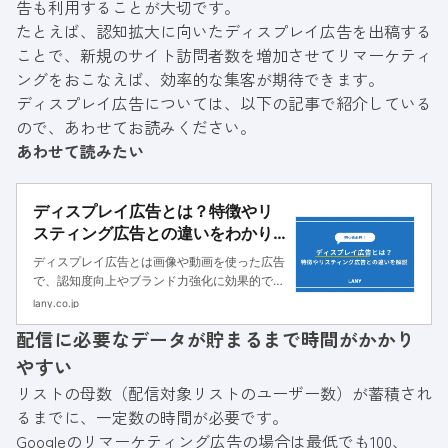
告も利用することが大切です。
たとえば、認知拡大に向いたディスプレイ広告を出稿する
ことで、新規のサイト訪問者数を増加させてリマーケティ
ングをおこなえば、効率的な集客が期待できます。
ディスプレイ広告については、以下の記事で紹介している
ので、あわせてお読みください。
あわせて読みたい
ディスプレイ広告とは？特徴やリ
スティング広告との違いをわかり
やすく解説
ディスプレイ広告とは画像や動画を使った広告
で、認知度向上やブランド力強化に効果的で
す。本記事ではディスプレイ広告の種類やメリ
lany.co.jp
ット・デメリット、リスティング広告との違い
配信に必要なデータが貯まるまで時間がかかり
についてわかりやすく解説します。
やすい
リストの母数（配信対象リストのユーザー数）が蓄積され
るまでに、一定数の時間が必要です。
Googleのリマーケティング広告の場合は最低でも100、