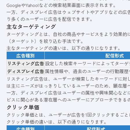
GoogleやYahoo!などの検索結果画面に表示されます。
一方、ディスプレイ広告はウェブサイトやアプリなどの広
り多くのユーザーに広告を配信できます。
主なターゲティング
ターゲティングとは、自社の商品やサービスをより効果的
（ターゲット）を絞り込む手法です。
主なターゲティングの違いは、以下の通りになります。
広告種別
配信形式
リスティング広告
設定した検索キーワードによってターゲ
ディスプレイ広告
属性情報や、過去のユーザーの行動履歴
リスティング広告は、ユーザーが検索したキーワードに対
は主にニーズがはっきりしているユーザーのため、顕在層
一方、ディスプレイ広告はユーザーの属性や興味関心など
ビスに関心がある潜在層へのユーザーにアプローチできる
クリック単価
クリック単価とは、ユーザーが広告を1回クリックするごと
クリック単価の違いは、以下の通りになります。
広告種別
配信形式