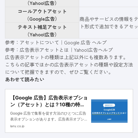
（Yahoo!広告）
コールアウトアセット
（Google広告）
商品やサービスの情報を
ト形式で追加できるアセ
テキスト補足アセット
（Yahoo!広告）
参考：
アセットについて｜Google 広告 ヘルプ
参考：
広告表示アセットとは｜Yahoo!広告ヘルプ
広告表示アセットの種類は上記以外にも複数あります。
こちらの記事でほかの広告表示アセットの種類や設定方法
について把握できますので、ぜひご覧ください。
あわせて読みたい
【Google 広告】広告表示オプショ
ン（アセット）とは？10種の特徴
や文字数規定・設定方法を解説！
Google 広告で集客を促す方法のひとつに広告
表示オプションがあります。広告表示オプショ
ンはリスティング広告に追加で情報を記載でき
lany.co.jp
る機能のことです。 テキストや電話番号、画
像などさまざまな情報を追加できます。広告表