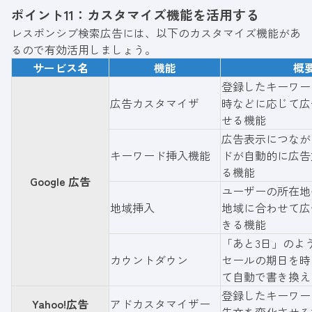
ポイント11：カスタマイズ機能を活用する
示オプションを利用するこ
レスポンシブ検索広告には、以下のカスタマイズ機能があ
るので有効活用しましょう。
サービス名
機能
概
登録したキーワー
広告カスタマイザ
時などに応じて広
せる機能
広告表示につなが
キーワード挿入機能
ドが自動的に広告
る機能
Google 広告
ユーザーの所在地
地域挿入
地域に合わせて広
きる機能
「あと3日」のよ
カウントダウン
セールの期日を時
て自動で書き換え
登録したキーワー
Yahoo!広告
アドカスタマイザー