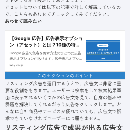
ットをしっかり設定しておきましょう。
アセットについては以下の記事で詳しく解説しているの
で、こちらもあわせてチェックしてみてください。
あわせて読みたい
【Google 広告】広告表示オプショ
ン（アセット）とは？10種の特徴
や文字数規定・設定方法を解説！
Google 広告で集客を促す方法のひとつに広告
表示オプションがあります。広告表示オプショ
ンはリスティング広告に追加で情報を記載でき
lany.co.jp
る機能のことです。 テキストや電話番号、画
このセクションのポイント
像などさまざまな情報を追加できます。広告表
示オプションを利用するこ
リスティング広告を運用するうえで、広告文は非常に重
要な役割をもちます。ユーザーは検索をして検索結果画
面に表示されるいくつかの広告文を見て、自身の悩みや
課題を解決してくれるだろう広告をクリックします。ど
んなに自社商品やサービスが優れていても、広告文で訴
求できていなければユーザーには届きません。
リスティング広告で成果が出る広告文