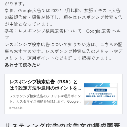
がります。
なお、Google広告では2022年7月以降、拡張テキスト広告
の新規作成・編集が終了し、現在はレスポンシブ検索広告
が主流となっています。
参考：
レスポンシブ検索広告について｜Google 広告 ヘル
プ
レスポンシブ検索広告について知りたい方は、こちらの記
事もおすすめです。レスポンシブ検索広告のメリットやデ
メリット、運用ポイントなどを詳しく把握できます。
あわせて読みたい
レスポンシブ検索広告（RSA）と
は？設定方法や運用のポイントを
解説
レスポンシブ検索広告のメリットや運用ポイン
ト、カスタマイズ機能を解説します。Google
広告とYahoo!広告の両方の設定方法も紹介する
lany.co.jp
ので、レスポンシブ検索広告を運用したい方は
参考にしてください。
リスティング広告の広告文の構成要素