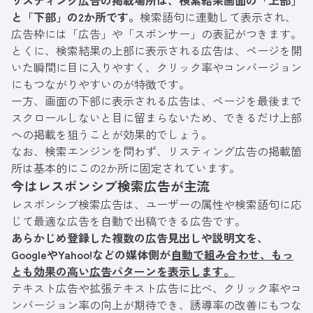
リスティング広告の掲載場所は、検索結果画面の「上部」
と「下部」の2か所です。
検索語句に連動して表示され、
広告枠には「広告」や「スポンサー」の表記がつきます。
とくに、検索結果の上部に表示される広告は、ページを開
いた瞬間に目に入りやすく、クリック率やコンバージョン
にもつながりやすいのが特徴です。
一方、画面の下部に表示される広告は、ページを最後まで
スクロールしないと目に留まらないため、できるだけ上部
への掲載を狙うことが効果的でしょう。
なお、検索エンジンを問わず、リスティング広告の掲載箇
所は基本的にこの2か所に固定されています。
今はレスポンシブ検索広告が主流
レスポンシブ検索広告は、ユーザーの属性や検索語句に応
じて最適な広告を自動で出稿できる広告です。
あらかじめ登録した複数の広告見出しや説明文を、
GoogleやYahoo!などの媒体側が
自動で組み合わせ、もっ
とも効果の高い広告パターンを表示
します。
テキスト広告や拡張テキスト広告に比べ、クリック率やコ
ンバージョン率の向上が期待でき、誘導率の改善にもつな