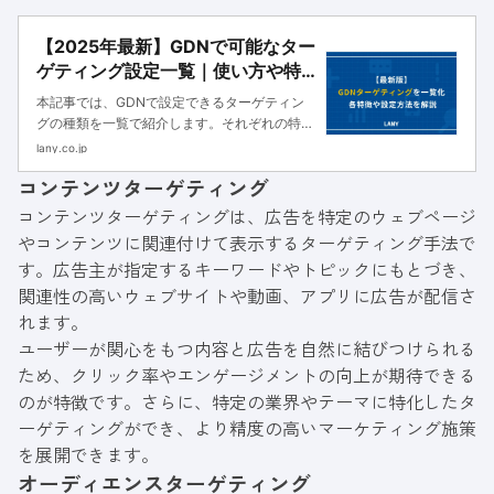
【2025年最新】GDNで可能なター
ゲティング設定一覧｜使い方や特
徴を解説
本記事では、GDNで設定できるターゲティン
グの種類を一覧で紹介します。それぞれの特徴
や使い方、設定方法、効果的に配信する方法も
lany.co.jp
解説するので、GDN運用の費用対効果を高め
コンテンツターゲティング
たい方は参考にしてください。
コンテンツターゲティングは、広告を特定のウェブページ
やコンテンツに関連付けて表示するターゲティング手法で
す。広告主が指定するキーワードやトピックにもとづき、
関連性の高いウェブサイトや動画、アプリに広告が配信さ
れます。
ユーザーが関心をもつ内容と広告を自然に結びつけられる
ため、クリック率やエンゲージメントの向上が期待できる
のが特徴です。さらに、特定の業界やテーマに特化したタ
ーゲティングができ、より精度の高いマーケティング施策
を展開できます。
オーディエンスターゲティング