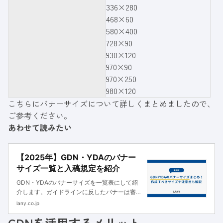
336×280
468×60
580×400
728×90
930×120
970×90
970×250
980×120
こちらにバナーサイズについて詳しくまとめましたので、
ご参考ください。
あわせて読みたい
【2025年】GDN・YDAのバナー
サイズ一覧と入稿規定を紹介
GDN・YDAのバナーサイズを一覧表にして紹
介します。ガイドラインに反したバナーは審査
に通らない可能性があるため注意が必要です。
lany.co.jp
入稿規定や作成時の注意点も詳しく解説するの
GDNを活用するメリット
で、ぜひ広告成果の最大化にお役立てくださ