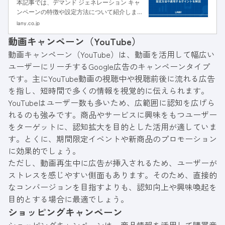
本記事では、デマンド ジェネレーション キャ
ンペーンの特徴や設定方法について紹介しま
す。運用するコツも把握できるので、デマンド
lany.co.jp
ジェネレーション キャンペーンの配信を検討
動画キャンペーン（YouTube）
している方は、参考にしてください。
動画キャンペーン（YouTube）は、動画を活用して幅広い
ユーザーにリーチするGoogle広告のキャンペーンタイプ
です。主にYouTube動画の視聴中や視聴前後に流れる広告
を指し、短時間で多くの情報を視覚的に伝えられます。
YouTubeはユーザー数も多いため、広範囲に認知を広げら
れるのも強みです。商品やサービスに興味をもつユーザー
をターゲットに、認知拡大を目的とした活用が適していま
す。とくに、期間限定イベントや新商品のプロモーション
に効果的でしょう。
ただし、動画再生中に広告が挿入されるため、ユーザーが
ストレスを感じやすい側面もあります。そのため、直接的
なコンバージョンを目指すよりも、認知向上や興味喚起を
目的とする場合に最適でしょう。
ショッピングキャンペーン
ショッピングキャンペーンは、商品情報を活用して購買意