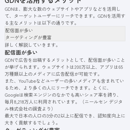
い。
GDNは、膨大な数のウェブサイトやアプリなどを活用し
て、ターゲットユーザーにリーチできます。GDNを活用す
る主なメリットは以下の通りです。
配信面が多い
ターゲティングが豊富
詳しく解説していきます。
配信面が多い
GDNで広告を出稿するメリットとして、配信面が多いこと
が挙げられます。ウェブサイトは200万以上、アプリは65
万種類以上のメディアに広告配信が可能です。
また、YouTubeなどユーザーの多いメディアも含まれてい
るため、より多くの人にリーチできます。とくに、
Googleは検索エンジンのなかでも高いシェア率を誇り、
毎月8,218万人に利用されています。（ニールセン デジタ
ル株式会社の調査より）
最大で日本の人口の3分の2以上に配信でき、認知度向上に
大きく貢献するでしょう。
ターゲティングが豊富