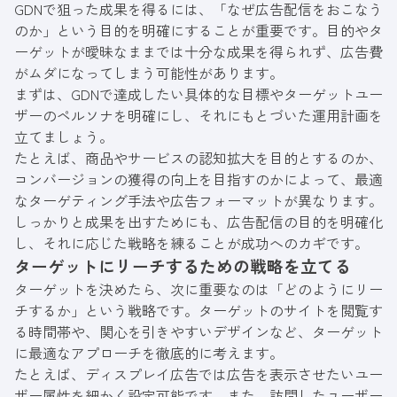
GDNで狙った成果を得るには、「なぜ広告配信をおこなう
のか」という目的を明確にすることが重要です。目的やタ
ーゲットが曖昧なままでは十分な成果を得られず、広告費
がムダになってしまう可能性があります。
まずは、GDNで達成したい具体的な目標やターゲットユー
ザーのペルソナを明確にし、それにもとづいた運用計画を
立てましょう。
たとえば、商品やサービスの認知拡大を目的とするのか、
コンバージョンの獲得の向上を目指すのかによって、最適
なターゲティング手法や広告フォーマットが異なります。
しっかりと成果を出すためにも、広告配信の目的を明確化
し、それに応じた戦略を練ることが成功へのカギです。
ターゲットにリーチするための戦略を立てる
ターゲットを決めたら、次に重要なのは「どのようにリー
チするか」という戦略です。ターゲットのサイトを閲覧す
る時間帯や、関心を引きやすいデザインなど、ターゲット
に最適なアプローチを徹底的に考えます。
たとえば、ディスプレイ広告では広告を表示させたいユー
ザー属性を細かく設定可能です。また、訪問したユーザー