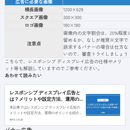
広告に必要な画像
横長画像
1200×628
スクエア画像
300×300
ロゴ画像
180×180
画像内の文字割合は、20%程度
留めるか、なしが推奨※文字で
注意点
訴求するバナーの場合は仕方な
いので、審査トライしましょう
こちらで、レスポンシブ ディスプレイ広告の仕様やメリ
ット等も解説していますのでご参考ください。
あわせて読みたい
レスポンシブ ディスプレイ広告と
は？メリットや設定方法、運用の
コツを紹介
本記事ではレスポンシブ ディスプレイ広告の
メリットや設定方法、運用のポイントを紹介し
ます。入稿規定も紹介しているので、これから
lany.co.jp
はじめてレスポンシブ ディスプレイ広告を運
バナー広告
用する方は参考にしてください。