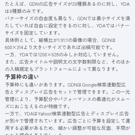
たとえば、GDNの広告サイズが20種類あるのに対し、YDA
は6種類のみです。
バナーサイズの自由度も異なり、GDNでは最小サイズを満
たしていれば自由に設定できるのに対し、YDAではバナー
サイズを固定しています。
具体例として、縦横比が1.91:1の画像の場合、GDNは
600×314より大きいサイズであれば出稿可能です。
一方、YDAでは1200×628のみしか対応していません。
また、広告タイトルや説明文の文字数制限など、そのほか
の入稿規定もプラットフォームによって異なります。
予算枠の違い
予算枠にも違いがあります。GDNはGoogle検索連動型広
告とディスプレイ広告をセットで管理できます。この一元
管理により、予算配分やパフォーマンスの最適化がスムー
ズにおこなえるのが特徴です。
一方で、YDAはYahoo!検索連動型広告とディスプレイ広告
が別々で管理されています。広告ごとに予算を設定して運
用する必要があるため、細かい調整が可能な反面、手間が
かかる場合もあるでしょう。