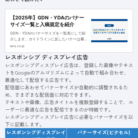
【2025年】GDN・YDAのバナー
サイズ一覧と入稿規定を紹介
GDN・YDAのバナーサイズを一覧表にして紹
介します。ガイドラインに反したバナーは審査
に通らない可能性があるため注意が必要です。
lany.co.jp
入稿規定や作成時の注意点も詳しく解説するの
レスポンシブ ディスプレイ広告
で、ぜひ広告成果の最大化にお役立てくださ
い。
レスポンシブディスプレイ広告は、登録した画像やテキス
トをGoogleのアルゴリズムによって自動で組み合わせ、
最適化して配信する広告です。
配信面にあわせてバナーサイズが自動的に調整されるた
め、さまざまな配信面に対応できます。
テキストや画像、広告タイトルを複数登録することで、ユ
ーザーに最適な広告を配信できるのが特徴です。
レスポンシブディスプレイ広告に必要なバナーサイズを以
下に記載します。
レスポンシブディスプレイ
バナーサイズ(ピクセル)