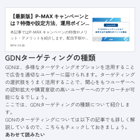
【最新版】P-MAX キャンペーンと
は？特徴や設定方法、運用ポイン
トを解説
本記事ではP-MAX キャンペーンの特徴やメリ
ット・デメリットを紹介します。配信手順や効
果的な運用方法も紹介するので、手間をかけず
lany.co.jp
に費用対効果の高い広告配信をしたい方は、ぜ
GDNターゲティングの種類
ひ参考にしてください。
GDNは、多様なターゲティングオプションを活用すること
で広告を適切なユーザーに届けられます。ターゲティング
の選択肢をうまく活用することで、関心をもつユーザーへ
の認知拡大や購買意欲の高いユーザーへのアプローチが可
能になるでしょう。
ここでは、GDNターゲティングの種類について紹介しま
す。
GDNのターゲティングについては以下の記事でも詳しく解
説しているので、こちらもチェックしておきましょう。
あわせて読みたい