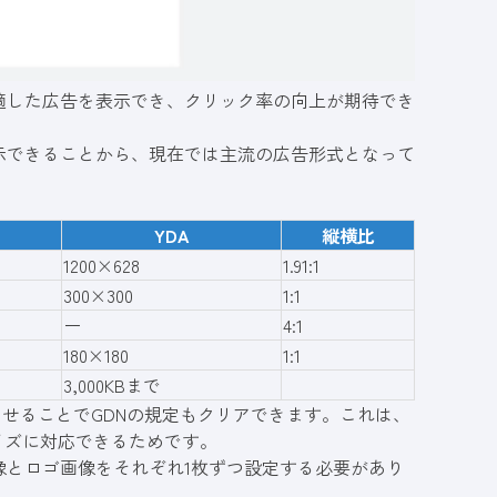
適した広告を表示でき、クリック率の向上が期待でき
示できることから、現在では主流の広告形式となって
。
YDA
縦横比
1200×628
1.91:1
300×300
1:1
ー
4:1
180×180
1:1
3,000KBまで
あわせることでGDNの規定もクリアできます。これは、
イズに対応できるためです。
像とロゴ画像をそれぞれ1枚ずつ設定する必要があり