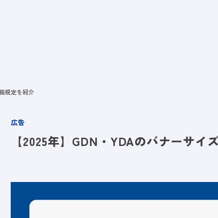
ビス
LANYとは
実績
ブログ
メディア
イベント
会社
入稿規定を紹介
広告
【2025年】GDN・YDAのバナーサ