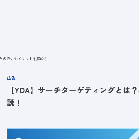
ビス
LANYとは
実績
ブログ
メディア
イベント
会社
告との違いやメリットを解説！
広告
【YDA】サーチターゲティングとは
説！