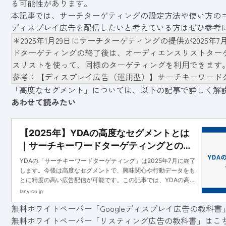
る可能性があります。
本記事では、サーチターゲティングの設定方法や使い方の
ディスプレイ広告を配信したいと考えている方はぜひ参考
＊2025年1月29日にサーチターゲティングの提供が202
ドターゲティングの終了後は、オーディエンスリストター
スリストを使って、同様のターゲティングを利用できます
参考：
【ディスプレイ広告（運用型）】サーチキーワード
「高度なセグメント」については、以下の記事で詳しく解
あわせて読みたい
【2025年】YDAの高度なセグメントとは
｜サーチキーワードターゲティングとの違
いを解説
YDAの「サーチキーワードターゲティング」は2025年7月に終了
します。今後は高度なセグメントで、興味関心や行動データをも
とに精度の高い広告配信が可能です。この記事では、YDAの高度
なセグメントについて解説します。
lany.co.jp
無料ホワイトペーパー「Googleディスプレイ広告の教科
無料ホワイトペーパー「リスティング広告の教科書」はこ