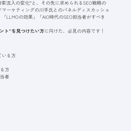
検索流入の変化”と、その先に求められるSEO戦略の
ドマーケティングの川手氏とのパネルディスカッショ
LLMOの効果」「AIO時代のSEO担当者がすべき
！
ント”を見つけたい方
に向けた、必見の内容です！
ている方
ある方
担当者