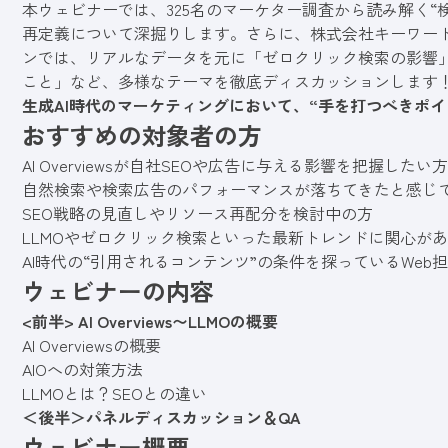
本ウェビナーでは、325名のマーケター調査から読み解く“
再定義について深掘りします。さらに、株式会社キーワー
ンでは、リアルなデータを元に「ゼロクリック検索の影響」「
こと」など、多様なテーマを徹底ディスカッションします
生成AI時代のマーケティングにおいて、“手を打つべきポイ
おすすめの対象者の方
AI Overviewsが自社SEOや広告に与える影響を把握したい方
自然検索や検索広告のパフォーマンスが落ちてきたと感じ
SEO戦略の見直しやリソース再配分を検討中の方
LLMOやゼロクリック検索といった最新トレンドに関心が
AI時代の“引用されるコンテンツ”の条件を探っているWeb
ウェビナーの内容
<前半> AI Overviews〜LLMOの概要
AI Overviewsの概要
AIOへの対策方法
LLMOとは？SEOとの違い
＜後半＞パネルディスカッション＆QA
ウェビナー概要