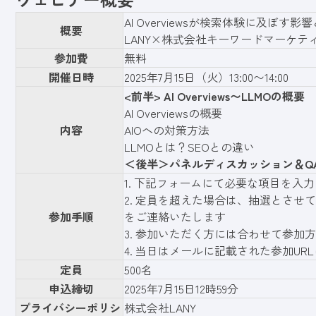
AI Overviewsが検索体験に及ぼ
概要
LANY×株式会社キーワードマーケテ
参加費
無料
開催日時
2025年7月15日（火）13:00〜14:00
<前半> AI Overviews〜LLMOの概要
AI Overviewsの概要
内容
AIOへの対策方法
LLMOとは？SEOとの違い
＜後半＞パネルディスカッション＆Q
1.
下記フォーム
にて必要な項目を入力
2. 定員を超えた場合は、抽選とさせ
参加手順
をご連絡いたします
3. 参加いただく方には合わせて参加
4. 当日はメールに記載された参加U
定員
500名
申込締切
2025年7月15日12時59分
プライバシーポリシ
株式会社LANY