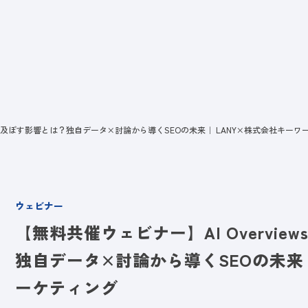
ビス
LANYとは
実績
ブログ
メディア
イベント
会社
索体験に及ぼす影響とは？独自データ×討論から導くSEOの未来｜ LANY×株式会社キー
ウェビナー
【無料共催ウェビナー】AI Overvi
独自データ×討論から導くSEOの未来
ーケティング