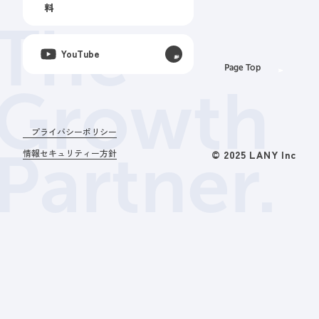
料
The
YouTube
Page Top
Growth
プライバシーポリシー
Partner.
情報セキュリティー方針
© 2025 LANY Inc