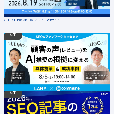
定員数：500名
金額：無料
場所：オンライン
SEO
LLMO
AI
EC
データベース型サイト
終了
08.05
ウェビナー
水
13:00 - 14:00
【無料ウェビナー】顧客の声（レビュー）をAI推奨の根拠
に変える｜LLMO×UGCで実現する具体施策＆成功事例
定員数：500名
金額：無料
場所：オンライン
LLMO
AI
共催
デジタルマーケティング
BtoB
BtoC
SEO
終了
07.29
ウェビナー
水
12:00 - 13:00
【無料ウェビナー】2026年のSEO記事のあるべき姿｜累
計1万本の記事制作で見えた、最新のGoogleアルゴリズム
の傾向とSEO・LLMO記事制作の極意