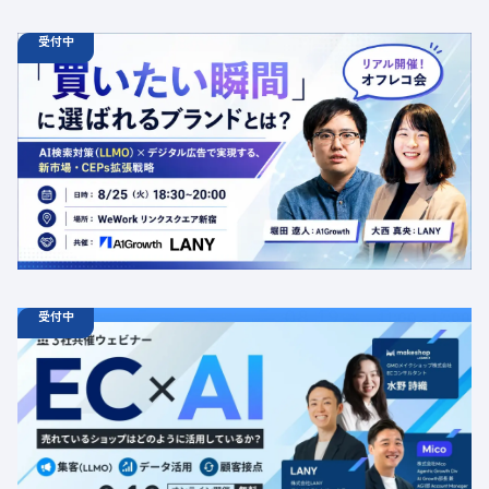
受付中
08.25
オフラインイベント
火
18:30 - 20:00
【オフラインイベント】「買いたい瞬間」に選ばれるブラ
ンドとは？AI検索対策（LLMO）×デジタル広告で実現す
る、新市場・CEPs拡張戦略
定員数：50名
金額：無料
場所：東京都渋谷区千駄ヶ谷5-27-5 リンクスクエア新宿16F
WeWork内 最寄り：新宿駅・代々木駅・新宿三丁目駅
交流会
共催
AI
LLMO
デジタルマーケティング
トレンド
採用イベント
広告
受付中
08.19
ウェビナー
水
11:00 - 12:00
08.21
金
11:00 - 12:00
08.26
水
11:00 - 12:00
【無料セミナー】EC × AI 売れているショップはどのよう
に活用しているか？ 「集客（LLMO）」「データ活用」
「顧客接点」