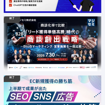
AI
LLMO
広告
終了
07.30
ウェビナー
木
10:00 - 17:00
【BtoB向けカンファレンス】商談化率で比較「リード獲
得単価高騰」時代の商談創出戦略 ～BtoBマーケティン
グ・営業施策を一括比較～
定員数：1000名
金額：無料
場所：オンライン
AI
SEO
デジタルマーケティング
カンファレンス
EC
LLMO
終了
06.22
ウェビナー
月
00:00 -
06.26
金
23:59
【6/26まで視聴可能】EC新規獲得の勝ち筋2026夏｜
SEO・広告・SNS・インフルエンサー施策
定員数：999名