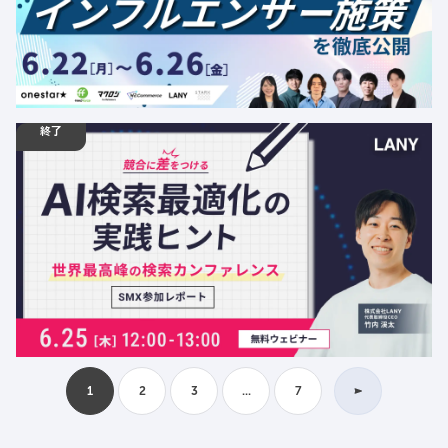
金額：無料
場所：オンライン
AI
デジタルマーケティング
EC
カンファレンス
終了
06.25
ウェビナー
木
12:00 - 13:00
【ウェビナー】競合に差をつける「AI検索最適化」の実践
ヒント 〜世界最高峰の検索カンファレンスSMX参加レポ
ート〜
定員数：500名
金額：無料
場所：オンライン
LLMO
AI
デジタルマーケティング
SEO
トレンド
1
2
3
...
7