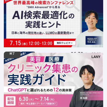
【ウェビナー】AI検索最適化の実践ヒント〜世界最高峰の
検索カンファレンスSMX参加レポート・日本と海外の現在
地の違い・LLMOの最新動向まで〜
定員数：500名
金額：無料
場所：オンライン
LLMO
AI
デジタルマーケティング
SEO
トレンド
終了
06.30
ウェビナー
火
00:00 -
07.14
火
23:59
【期間限定アーカイブ配信】美容・医療向け・クリニック
集患の実践ガイド｜ChatGPTに選ばれるための12の具体
策
定員数：500名
金額：無料
場所：オンライン
クリニック
BtoC
LLMO
AI
店舗ビジネス