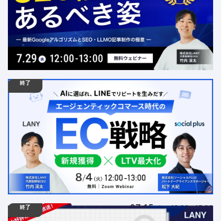
定員数：500名
金額：無料
場所：オンライン
LLMO
AI
デジタルマーケティング
SEO
トレンド
記事制作
終了
08.04
ウェビナー
火
12:00 - 13:00
【無料ウェビナー】エージェンティックコマース時代の
EC戦略｜AI検索時代の新規獲得とLINEで実現するLTV最
大化
定員数：500名
金額：無料
場所：オンライン
LLMO
AI
店舗ビジネス
共催
デジタルマーケティング
BtoB
EC
終了
07.15
ウェビナー
水
12:00 - 13:00