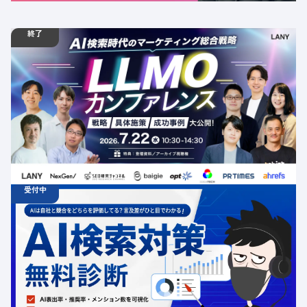
終了
07.22
ウェビナー
水
10:30 - 14:30
【LLMOカンファレンス】AI検索時代のマーケティング総
合戦略 ─戦略から具体施策、成功事例まで
定員数：500名
金額：無料
場所：オンライン
AI
LLMO
SEO
共催
BtoB
BtoBマーケティング
BtoC
カンファレンス
受付中
06.19
診断
金
12:00 -
12.31
金
00:00
ChatGPT広告の最新動向・AI検索対策に関する無料相談
受付中
定員数：500名
金額：無料
場所：オンライン