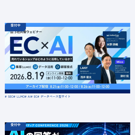
受付中
08.19
ウェビナー
水
11:00 - 12:00
08.21
金
11:00 - 12:00
08.26
水
11:00 - 12:00
【無料セミナー】EC × AI 売れているショップはどのよう
に活用しているか？ 「集客（LLMO）」「データ活用」
「顧客接点」
定員数：500名
金額：無料
場所：オンライン
SEO
LLMO
AI
EC
データベース型サイト
受付中
08.18
ウェビナー
火
10:00 -
08.21
金
16:00