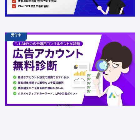
AI
LLMO
広告
受付中
09.01
診断
月
10:00 -
03.31
水
19:00
広告アカウント無料診断
定員数：500名
金額：無料
場所：オンライン
広告
View More