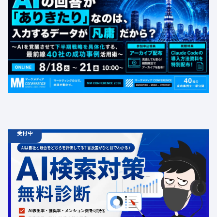
【無料カンファレンス】AIの回答が「ありきたり」なの
は、入力するデータが凡庸だから？ 〜AIを覚醒させて下
半期戦略を具体化する、最前線40社の成功事例活用術〜
定員数：1000名
金額：無料
場所：オンライン
BtoB
受付中
06.19
診断
金
12:00 -
12.31
金
00:00
ChatGPT広告の最新動向・AI検索対策に関する無料相談
受付中
定員数：500名
金額：無料
場所：オンライン