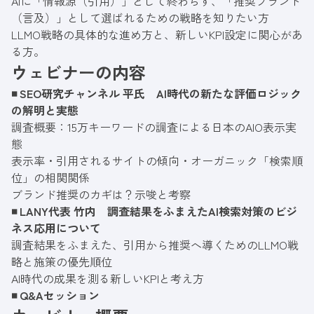
AIに「情報源（引用）」として終わらず、「推奨ブランド
（言及）」として選ばれるための戦略を知りたい方
LLMO戦略の具体的な進め方と、新しいKPI設定に関心があ
る方。
ウェビナーの内容
◾ SEO研究チャンネル 平氏 AI時代の新たな評価ロジック
の解明と実態
調査概要：15万キーワードの調査による日本のAIO表示実
態
表示率・引用されるサイトの傾向・オーガニック「検索順
位」の相関関係
ブランド推奨のカギは？示唆と考察
◾ LANY代表 竹内 調査結果をふまえたAI検索対策のビジ
ネス応用について
調査結果をふまえた、引用から推奨へ導くためのLLMO戦
略と施策の優先順位
AI時代の成果を測る新しいKPIと考え方
◾️ Q&Aセッション