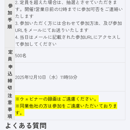
2. 定員を超えた場合は、抽選とさせていただきま
参
す。開催1営業日前の12時までに参加可否をご連絡い
加
たします
手
3. 参加いただく方には合わせて参加方法、及び参加
順
URLをメールにてお送りいたします
4. 当日はメールに記載された参加URLにアクセスし
て参加してください
定
500名
員
申
込
2025年12月10日（水）11時59分
締
切
注
※ウェビナーの録画はご遠慮ください。
意
※同業他社の方は参加をご遠慮いただいておりま
事
す。
項
よくある質問