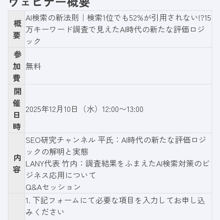
ウェビナー概要
AI検索の新法則｜検索1位でも52%が引用されない!?15
概
万キーワード調査で見えたAI時代の新たな評価ロジ
要
ック
参
加
無料
費
開
催
2025年12月10日（水）12:00〜13:00
日
時
SEO研究チャンネル 平氏：AI時代の新たな評価ロジ
ックの解明と実態
内
LANY代表 竹内：調査結果をふまえたAI検索対策のビ
容
ジネス応用について
Q&Aセッション
1.
下記フォーム
にて必要な項目を入力してお申し込
みください