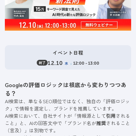
イベント日程
終了
12.10
水
12:00 - 13:00
Googleの評価ロジックは根底から変わりつつあ
る？
AI検索は、単なるSEO順位ではなく、独自の「評価ロジッ
ク」で情報を選定し、ブランドを推薦しています。
AI検索において、自社サイトが「情報源として
引用
される
こと」と、AIの回答文中で「ブランド名が
推奨
されること
（言及）」は別物です。