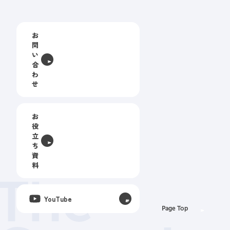
お
問
い
合
わ
せ
お
役
立
ち
資
料
The
YouTube
Page Top