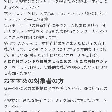
では、AI検索の真のメリットを得るための鍵は一体どこに
あるのでしょうか？
本ウェビナーでは、人気YouTubeチャンネル「SEO研究チ
ャンネル」の平氏が登壇。
15万キーワードの最新調査に基づき、AI検索における「引
用とブランド推奨を分ける新たな評価ロジック」とそのメ
カニズムを詳細に解説します！
続けてLANYからは、本調査結果を踏まえたビジネス応用
戦略として、この新ロジックに対応する具体的なLLMO戦
略、新しいKPI設定など実務的なアプローチをご紹介。
AIに自社ブランドを推薦させるための「新たな評価ロジッ
ク」
を正しく理解し、実践的な戦略を構築したい方はぜひ
ご参加ください！
おすすめの対象者の方
従来のSEOの成果指標に限界を感じている、SEO担当者の
方。
AI検索の「新たな評価ロジック」を深く理解したいマーケ
ターの方。