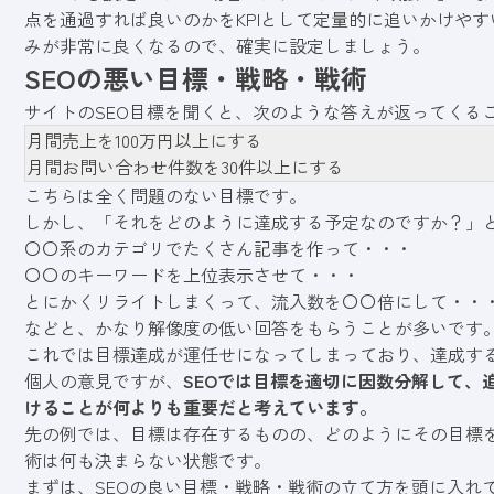
点を通過すれば良いのかをKPIとして定量的に追いかけや
みが非常に良くなるので、確実に設定しましょう。
SEOの悪い目標・戦略・戦術
サイトのSEO目標を聞くと、次のような答えが返ってくる
月間売上を100万円以上にする
月間お問い合わせ件数を30件以上にする
こちらは全く問題のない目標です。
しかし、「それをどのように達成する予定なのですか？」
〇〇系のカテゴリでたくさん記事を作って・・・
〇〇のキーワードを上位表示させて・・・
とにかくリライトしまくって、流入数を〇〇倍にして・・
などと、かなり解像度の低い回答をもらうことが多いです
これでは目標達成が運任せになってしまっており、達成す
個人の意見ですが、
SEOでは目標を適切に因数分解して、
けることが何よりも重要だと考えています。
先の例では、目標は存在するものの、どのようにその目標
術は何も決まらない状態です。
まずは、SEOの良い目標・戦略・戦術の立て方を頭に入れて