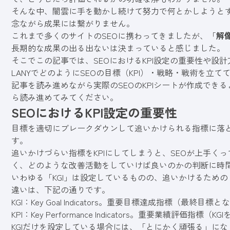
そんな中、闇雲に手を動かし続けて努力で何とかしようと
念ながら成果には繋がりません。
これまで多くのサイトのSEOに携わってきましたが、「
解
長期的な成果の出る出ないは決まっていると感じました。
そこでこの記事では、SEOにおけるKPI設定の重要性や設
LANYでどのようにSEOの目標（KPI）・戦略・戦術を立
記事を読み進めながら実際のSEOのKPIシートが作成でき
ら読み進めてみてください。
SEOにおけるKPI設定の重要性
目標を適切にブレークダウンして追いかけられる指標に落と
す。
追いかけづらい指標をKPIにしてしまうと、SEOが上手く
く、どのような改善活動をしていけば良いのかの判断に時
いわゆる「KGI」は設定しているものの、追いかけるための「K
違いは、下記の通りです。
KGI：Key Goal Indicators。重要目標達成指標（最終目標
KPI：Key Performance Indicators。重要業績評価指
KGIだけを設定している場合には、「とにかく頑張る」にな