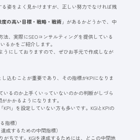
する姿をよく見かけますが、正しい努力でなければ残
像度の高い目標・戦略・戦術
」があるかどうかで、中
計方法、実際にSEOコンサルティングを提供している
てているかをご紹介します。
るようにしておりますので、ぜひお手元で作成しなが
し込むことが重要であり、その指標がKPIになりま
っているのか上手くいっていないのかの判断がしづら
間がかかるようになります。
PI」を設定していない方も多いです。KGIとKPIの
となる指標）
標（KGIを達成するための中間指標）
りがちです。KGIを達成するためには、どこの中間地