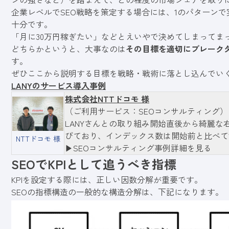
企業レベルでSEO戦略を策定する場合には、1のパターン
十分です。
「月に30万円稼ぎたい」などとえいやで決めてしまってま
どちらかというと、大事なのは
その目標を適切にブレーク
す。
ぜひここから説明する目標を戦略・戦術に落とし込んでい
LANYのサービス導入事例
株式会社NTTドコモ 様
（ご利用サービス：SEOコンサルティング）
LANYさんとの取り組み開始直後から綺麗
びており、インデックス数は開始前と比べて1
NTTドコモ 様
▶︎SEOコンサルティング事例詳細を見る
SEOでKPIとして追うべき指標
KPIを設定する際には、正しい因数分解が重要です。
SEOの指標構造の一般的な構造分解は、下記になります。