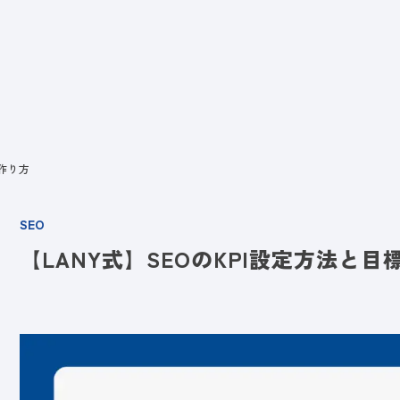
ビス
LANYとは
実績
ブログ
メディア
イベント
会社
の作り方
SEO
【LANY式】SEOのKPI設定方法と