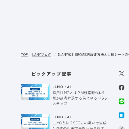
サー
TOP
LANYブログ
【LANY式】SEOのKPI設定方法と目標シート
ピックアップ記事
LLMO・AI
採用LLMOとは？AI検索時代に9
割が選考辞退する前にやるべき5
ステップ
LLMO・AI
LLMOとは？SEOとの違いや生成
AI時代の対策方法をわかりやす