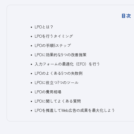
目次
LPOとは？
LPOを行うタイミング
LPOの手順5ステップ
LPOに効果的な9つの改善施策
入力フォームの最適化（EFO）を行う
LPOのよくある5つの失敗例
LPOに役立つ7つのツール
LPOの費用相場
LPOに関してよくある質問
LPOを推進してWeb広告の成果を最大化しよう