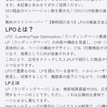
ます。本記事とあわせてぜひご活用ください。
SEO経由のコンバージョン数を最大化！CRO/CVR改善の
＞
無料ホワイトペーパー「【事例紹介あり】LPOの推進方法
LPOとは？
LPO
（Landing Page Optimization／ランディングページ最
LP（ランディングページ）の内容や構成を見直し、CVR
具体的には、ページの構成やデザイン、CTA（行動喚起ボ
になり、結果としてCVRが改善されます。
これにより、広告をクリックした人がLPで紹介した商品や
につながります。
LPOで重要なのは、LPを読んでいる途中で、いかにユー
発見し、対策することで、離脱率の低下につながり、CV獲
LPとは
LP（ランディングページ）とは、検索結果画面やSNS、
問するページのことです。ただし、これは広義的な意味で、
ージとは少し異なります。
Webマーケティングの場合は「レイアウトが縦長で、CV