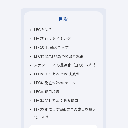
目次
LPOとは？
LPOを行うタイミング
LPOの手順5ステップ
LPOに効果的な9つの改善施策
入力フォームの最適化（EFO）を行う
LPOのよくある5つの失敗例
LPOに役立つ7つのツール
LPOの費用相場
LPOに関してよくある質問
LPOを推進してWeb広告の成果を最大
化しよう