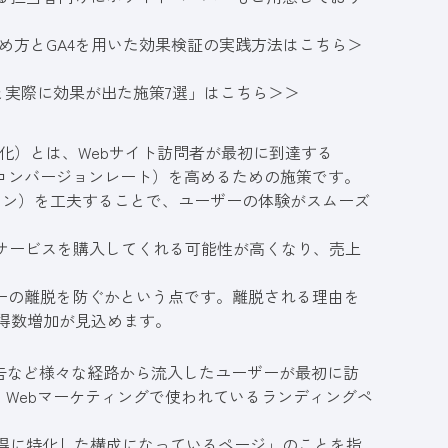
進め方とGA4を用いた効果検証の実践方法はこちら＞
と実際に効果が出た施策7選」はこちら＞＞
適化）
とは、
Webサイト訪問者が最初に到達する
（コンバージョンレート）を高めるための施策です。
タン）を工夫することで、ユーザーの体験がスムーズ
サービスを購入してくれる可能性が高くなり、売上
ザーの離脱を防ぐかという点です。離脱される理由を
得数増加が見込めます。
広告など様々な経路から流入したユーザーが最初に訪
Webマーケティングで使われているランディングペ
獲得に特化した構成になっているページ」のことを指