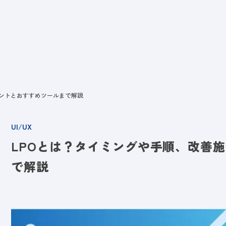
ビス
LANYとは
実績
ブログ
メディア
イベント
会社
イントとおすすめツールまで解説
UI/UX
LPOとは？タイミングや手順、改善
で解説