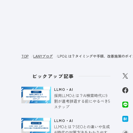
サー
TOP
LANYブログ
LPOとは？タイミングや手順、改善施策のポ
ピックアップ記事
LLMO・AI
採用LLMOとは？AI検索時代に9
割が選考辞退する前にやるべき5
ステップ
LLMO・AI
LLMOとは？SEOとの違いや生成
AI時代の対策方法をわかりやす