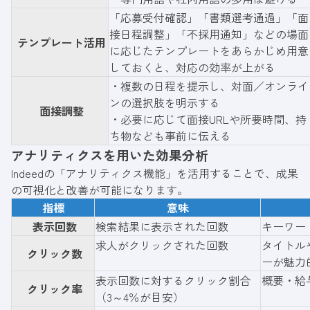
「応募受付確認」「書類選考通過」「面
接日程調整」「不採用通知」などの場面
テンプレート活用
に応じたテンプレートをあらかじめ用意
しておくと、対応の効率が上がる
・複数の日程を提示し、対面／オンライ
ンの選択肢を明示する
面接調整
・必要に応じて面接URLや所要時間、持
ち物なども事前に伝える
アナリティクスを用いた効果分析
Indeedの「アナリティクス機能」を活用することで、成果
の可視化と改善が可能になります。
指標
意味
表示回数
検索結果に表示された回数
キーワー
求人がクリックされた回数
タイトル
クリック数
ーが魅力
表示回数に対するクリック割合
概要・給
クリック率
（3～4％が目安）