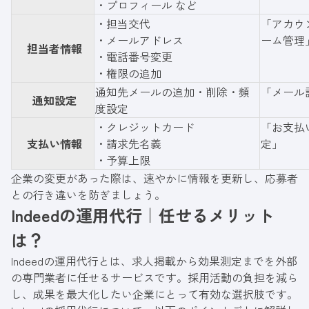
・プロフィール など
・担当交代
「アカウ
・メールアドレス
ーム管理
担当者情報
・電話番号変更
・権限の追加
通知先メールの追加・削除・頻
「メール
通知設定
度設定
・クレジットカード
「お支払
支払い情報
・請求先名義
定」
・予算上限
企業の変更があった際は、速やかに情報を更新し、応募者
との行き違いを防ぎましょう。
Indeedの運用代行｜任せるメリット
は？
Indeedの運用代行とは、求人掲載から効果測定までを外部
の専門業者に任せるサービスです。採用活動の負担を減ら
し、成果を最大化したい企業にとって有効な選択肢です。