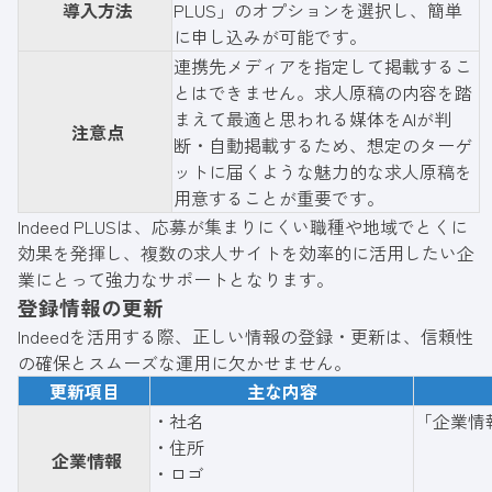
導入方法
PLUS」のオプションを選択し、簡単
に申し込みが可能です。
連携先メディアを指定して掲載するこ
とはできません。求人原稿の内容を踏
まえて最適と思われる媒体をAIが判
注意点
断・自動掲載するため、想定のターゲ
ットに届くような魅力的な求人原稿を
用意することが重要です。
Indeed PLUSは、応募が集まりにくい職種や地域でとくに
効果を発揮し、複数の求人サイトを効率的に活用したい企
業にとって強力なサポートとなります。
登録情報の更新
Indeedを活用する際、正しい情報の登録・更新は、信頼性
の確保とスムーズな運用に欠かせません。
更新項目
主な内容
・社名
「企業情
・住所
企業情報
・ロゴ