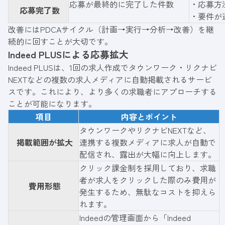
応募が最終的に完了した件数
・応募方
応募完了数
・要件が
改善にはPDCAサイクル（計画→実行→分析→改善）を継
続的に回すことが大切です。
Indeed PLUSによる応募拡大
Indeed PLUSは、1回の求人作成でタウンワーク・リクナビ
NEXTなどの複数の求人メディアに自動掲載されるサービ
スです。これにより、より多くの求職者にアプローチする
ことが可能になります。
項目
内容とポイント
タウンワークやリクナビNEXTなど、
掲載範囲が拡大
連携する複数メディアに求人が自動で
配信され、露出が大幅に向上します。
クリック課金制を採用しており、求職
者が求人をクリックした際のみ費用が
費用形態
発生するため、無駄なコストを抑えら
れます。
Indeedの管理画面から「Indeed