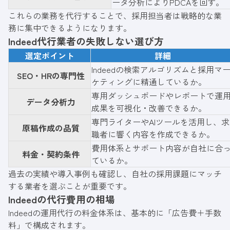
ータ分析によりPDCAを回す。
これらの業務を代行することで、採用担当者は戦略的な業
務に集中できるようになります。
Indeed代行業者の失敗しない選び方
選定ポイント
詳細
Indeedの検索アルゴリズムと採用マ
SEO・HRの専門性
ケティングに精通しているか。
専用ダッシュボードやレポートで運
データ分析力
成果を可視化・改善できるか。
専門ライターやAIツールを活用し、求
原稿作成の品質
職者に響く内容を作成できるか。
費用体系とサポート内容が自社に合
料金・契約条件
ているか。
過去の実績や導入事例も確認し、自社の採用課題にマッチ
する業者を選ぶことが重要です。
Indeedの代行費用の相場
Indeedの運用代行の料金体系は、基本的に「広告費＋手数
料」で構成されます。