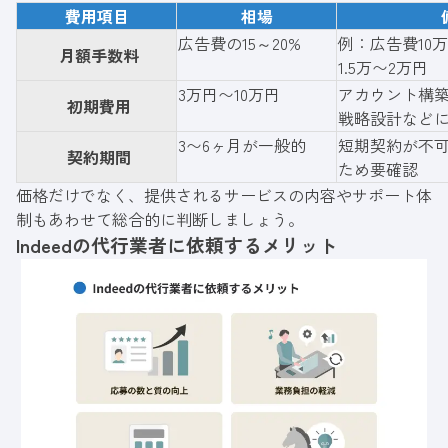
費用項目
相場
広告費の15～20%
例：広告費10
月額手数料
1.5万〜2万円
3万円〜10万円
アカウント構
初期費用
戦略設計など
3〜6ヶ月が一般的
短期契約が不
契約期間
ため要確認
価格だけでなく、提供されるサービスの内容やサポート体
制もあわせて総合的に判断しましょう。
Indeedの代行業者に依頼するメリット