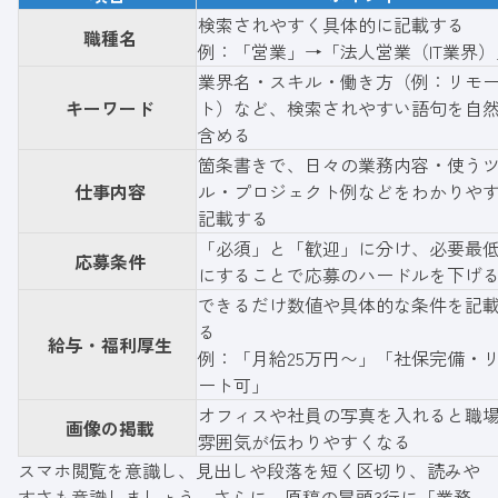
検索されやすく具体的に記載する
職種名
例：「営業」→「法人営業（IT業界）
業界名・スキル・働き方（例：リモ
キーワード
ト）など、検索されやすい語句を自
含める
箇条書きで、日々の業務内容・使う
仕事内容
ル・プロジェクト例などをわかりや
記載する
「必須」と「歓迎」に分け、必要最
応募条件
にすることで応募のハードルを下げ
できるだけ数値や具体的な条件を記
る
給与・福利厚生
例：「月給25万円〜」「社保完備・
ート可」
オフィスや社員の写真を入れると職
画像の掲載
雰囲気が伝わりやすくなる
スマホ閲覧を意識し、見出しや段落を短く区切り、読みや
すさも意識しましょう。さらに、原稿の冒頭3行に「業務