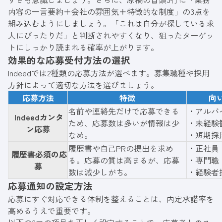
内容の一言要約＋会社の雰囲気＋特徴的な制度」の3点を
組み込むようにしましょう。「これは自分が探している求
人にぴったりだ」と判断されやすくなり、狙ったターゲッ
トにしっかり読まれる確率が上がります。
効果的な応募受付方法の選択
Indeedでは2種類の応募方法が選べます。募集職種や採用
方針によって適切な方法を選びましょう。
応募方法
特徴
向
名前や連絡先だけで応募できる
・アルバ
Indeedカンタ
ため、応募数は多いが情報は少
・未経験
ン応募
なめ。
・短期採
履歴書や自己PRの提出を求め
・正社員
履歴書必須の応
る。応募の質は高まるが、応募
・専門職
募
数は減少しがち。
・経験者
応募通知の設定方法
応募にすぐ対応できる体制を整えることは、内定承諾率を
高めるうえで重要です。