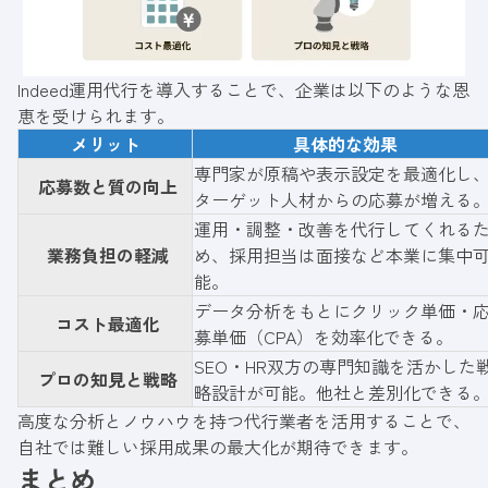
Indeed運用代行を導入することで、企業は以下のような恩
恵を受けられます。
メリット
具体的な効果
専門家が原稿や表示設定を最適化し
応募数と質の向上
ターゲット人材からの応募が増える
運用・調整・改善を代行してくれる
業務負担の軽減
め、採用担当は面接など本業に集中
能。
データ分析をもとにクリック単価・
コスト最適化
募単価（CPA）を効率化できる。
SEO・HR双方の専門知識を活かした
プロの知見と戦略
略設計が可能。他社と差別化できる
高度な分析とノウハウを持つ代行業者を活用することで、
自社では難しい採用成果の最大化が期待できます。
まとめ