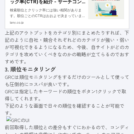
ック率(CTR)を紹介 - サーチコン
ソールで課題を特定し改善する方
検索順位とクリック率には強い相関がありま
法
す。順位ごとのCTRはおおよそ決まっています
ので、その基準に照らし合わせてご自身のサイ
lany.co.jp
トのパフォーマンスがどうなっているかを調査
上記のアウトプットをカテゴリ別にまとめたりすれば、下
しましょう。具体的なやり方を動画でも解説し
記のように自社・競合それぞれどのカテゴリが強い・弱い
ていますので是非参考にしてみてください。
が可視化できるようになるため、今後、自サイトがどのカ
テゴリを攻めていくべきなのかの戦略が立てらるのでおす
すめです。
3. 順位モニタリング
GRCは順位モニタリングをするだけのツールとして使って
も圧倒的にコスパが良いです。
GRCは指定したキーワードの順位をボタン1クリックで取
得してくれます。
下記のような画面で日々の順位を確認することが可能で
す。
前回取得した順位との差分もすぐにわかるので、コンディ