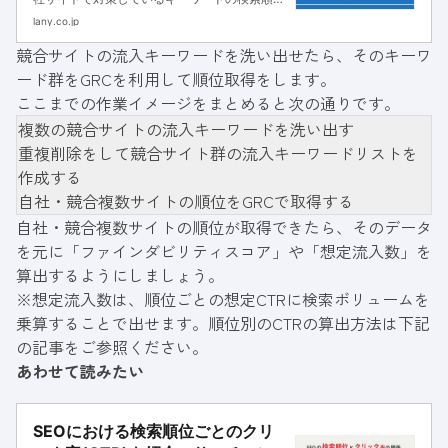
の変動などが確認できる、SEOには欠かせない
lany.co.jp
分析ツールです。しかし「機能が多すぎて使い
競合サイトの流入キーワードを洗い出せたら、そのキーワ
こなせない」「使い方がわからない」方もいる
ード群をGRCを利用して順位取得をします。
のではないでしょうか？...
ここまでの作業イメージをまとめると次の通りです。
複数の競合サイトの流入キーワードを洗い出す
重複削除をして競合サイト群の流入キーワードリストを
作成する
自社・競合複数サイトの順位をGRCで取得する
自社・競合複数サイトの順位が取得できたら、そのデータ
を元に「ファインダビリティスコア」や「想定流入数」を
算出するようにしましょう。
※想定流入数は、順位ごとの想定CTRに検索ボリュームを
乗算することで出せます。順位別のCTRの算出方法は下記
の記事をご参照ください。
あわせて読みたい
SEOにおける検索順位ごとのクリ