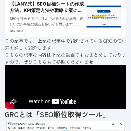
【LANY式】SEO目標シートの作成
方法。KPI策定方法や戦略立案にお
すすめ。
SEOを進める中で、進んでいる方向が本当に正
しいのかを悩む機会も多いかと思います。
SEOでは施策を打ってすぐに結果が出ることも
lany.co.jp
少ないですし、Googleのアルゴリズムはブラ
この記事では、上記の記事中で紹介されているGRC
の使い
ックボックスなので、どうしたら評価されるか
方を詳しく紹介します。
の明確な解もわかりません
こちらの記事の内容は下記の動画でもおまとめしておりま
すので、ぜひこちらもご参照くださいませ。
GRCとは「SEO順位取得ツール」