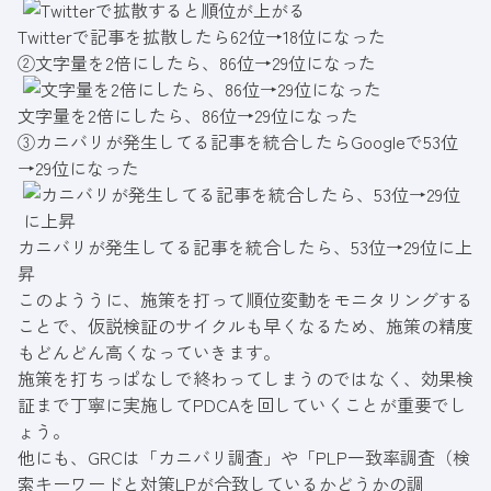
Twitterで記事を拡散したら62位→18位になった
②文字量を2倍にしたら、86位→29位になった
文字量を2倍にしたら、86位→29位になった
③カニバリが発生してる記事を統合したらGoogleで53位
→29位になった
カニバリが発生してる記事を統合したら、53位→29位に上
昇
このよううに、施策を打って順位変動をモニタリングする
ことで、仮説検証のサイクルも早くなるため、施策の精度
もどんどん高くなっていきます。
施策を打ちっぱなしで終わってしまうのではなく、効果検
証まで丁寧に実施してPDCAを回していくことが重要でし
ょう。
他にも、GRCは「カニバリ調査」や「PLP一致率調査（検
索キーワードと対策LPが合致しているかどうかの調