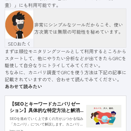
査）」にも利用可能です。
非常にシンプルなツールだからこそ、使い
方次第では無限の可能性を秘めています。
SEOおたく
まずは順位モニタリングツールとして利用するところから
スタートして、他にやりたい分析などが出てきたらGRCを
駆使して自分なりにトライしてみてください。
ちなみに、カニバリ調査でGRCを使う方法は下記の記事に
記載されていますので、合わせて読んでみてください。
あわせて読みたい
【SEOとキーワードカニバリゼー
ション】具体的な特定方法と解消
方法を解説
SEOを進めていく上で多くの方がぶつかる悩み
「カニバリ」について解説します。カニバリと
は何で、どのように特定して、どう解消してい
lany.co.jp