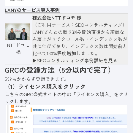
くのかをフロー図を用いながらご紹介していま
LANYのサービス導入事例
すので参考にしてみてください。
株式会社NTTドコモ 様
（ご利用サービス：SEOコンサルティング）
LANYさんとの取り組み開始直後から綺麗な
右肩上がりでクロール数・インデックス数が
NTTドコモ
共に伸びており、インデックス数は開始前と
様
比べて130%程度増加しました。
▶︎SEOコンサルティング事例詳細を見る
GRCの登録方法（5分以内で完了）
5分もかからず登録できます。
（1）ライセンス購入をクリック
こちらの
GRC公式サイト
の中の「ライセンス購入」をクリ
ックします。