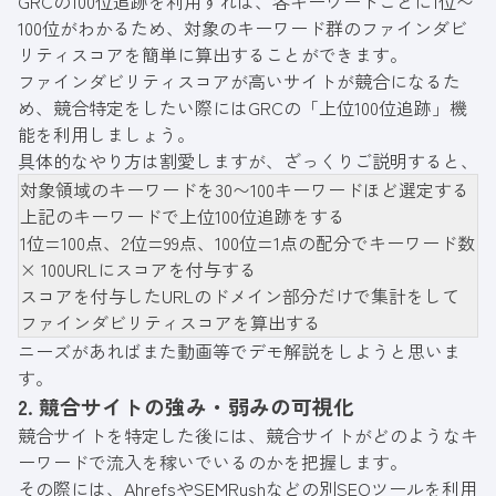
GRCの100位追跡を利用すれば、各キーワードごとに1位〜
100位がわかるため、対象のキーワード群のファインダビ
リティスコアを簡単に算出することができます。
ファインダビリティスコアが高いサイトが競合になるた
め、競合特定をしたい際にはGRCの「上位100位追跡」機
能を利用しましょう。
具体的なやり方は割愛しますが、ざっくりご説明すると、
対象領域のキーワードを30〜100キーワードほど選定する
上記のキーワードで上位100位追跡をする
1位=100点、2位=99点、100位=1点の配分でキーワード数
× 100URLにスコアを付与する
スコアを付与したURLのドメイン部分だけで集計をして
ファインダビリティスコアを算出する
ニーズがあればまた動画等でデモ解説をしようと思いま
す。
2. 競合サイトの強み・弱みの可視化
競合サイトを特定した後には、競合サイトがどのようなキ
ーワードで流入を稼いでいるのかを把握します。
その際には、AhrefsやSEMRushなどの別SEOツールを利用