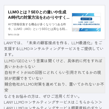
LLMOとは？SEOとの違いや生成
AI時代の対策方法をわかりやすく
解説
AIで情報収集する機会が多くなりつつある昨
今、LLMO（AIO）というSEOとは異なる戦略
が注目されています。本記事では、LLMOの基
lany.co.jp
本やSEOとの違い、実装方法まで詳しく解説し
LANYでは、「未来の顧客接点を作る、LLM最適化」をご
ます。
支援する
LLMOコンサルティングサービス
をご提供してい
ます。
LLMO/GEOという言葉は聞くけど、具体的に何をすれば
良いかわからない
自社サイトがAIの回答にどれくらい引用されてるかの現
状が把握できていない
競合他社がLLMO対策を進めており、置いてかれないか不
安
などをお悩みの方は、ぜひご活用ください。
LANY LLMOコンサルティングサービスはこちらから＞＞
LANY LLMOコンサルティングサービス概要資料のダウン