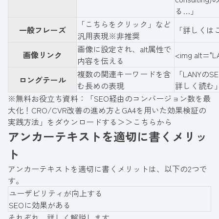
る…」
「こちらをクリック」など
一般フレーズ
「
詳しくは
汎用表現※非推奨
画像に設定され、alt属性で
画像リンク
<img alt
内容を伝える
複数の関連キーワードを含
「
LANYの
ロングテール
む長めの表現
詳しく読む
※無料お役立ち資料：「SEO経由のコンバージョン数を最
大化！CRO/CVR改善の進め方とGA4を用いた効果検証の
実践方法」をダウンロードする＞＞
こちらから
アンカーテキストを適切に書くメリッ
ト
アンカーテキストを適切に書くメリットは、以下の2つで
す。
ユーザビリティが向上する
SEOに効果がある
それぞれ、詳しく解説します。