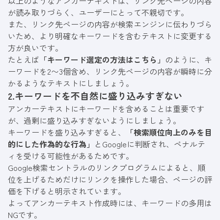
以上のようなアンカーテキストは、リンク先ページの内容
が読み取りづらく、ユーザーにとって不親切です。
また、リンク先ページの内容が検索エンジンに伝わりづら
いため、より明確なキーワードを含むテキストに変更する
方が良いです。
たとえば
「キーワード選定の方法はこちら」
のように、キ
ーワードを2〜3個含め、リンク先ページの内容が瞬時に分
かるようなテキストにしましょう。
2.キーワードを不自然に盛り込みすぎない
アンカーテキストにキーワードを含めることは重要です
が、過剰に盛り込みすぎないようにしましょう。
キーワードを盛り込みすぎると、
「検索順位向上のみを目
的にした作為的な行為」
とGoogleに判断され、ペナルテ
ィを受ける可能性があるためです。
Google検索セントラルのリンクプログラム
によると、順
位を上げるためだけにリンクを操作した場合、ページの評
価を下げると明示されています。
よってアンカーテキスト作成時には、キーワードの多用は
NGです。