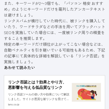
また、キーワードが2〜3個でも、「パソコン 格安 おすす
め」のようにキーワードだけを羅列したアンカーテキスト
は避けましょう。
リンクスパムが横行していた時代に、被リンクを購入して
いたり、ワードサラダなどの手法を用いてブラックハット
SEOを実施していた場合には、一度被リンク周りの精査を
することを推奨します。
特定の単一ワードだけ順位が上がってこない場合などは、
自動ペナルティを引き継いでいる可能性もあるため、下記
の記事にて具体的な詳細を解説している「リンク否認」を
実施しましょう。
あわせて読みたい
リンク否認とは？効果とやり方、
悪影響を与える低品質なリンク
リンク否認ツールの使い方や効果について解説
しました。サイトが悪質な被リンクを受けてし
まうと、ペナルティを受けてしまう可能性があ
lany.co.jp
ります。リンクを削除してもらえない場合に、