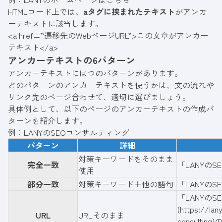
HTMLコード上では、
aタグに挟まれたテキスト
がアンカ
ーテキストに該当します。
<a href=”遷移先のWebページURL”>この文章がアンカー
テキスト</a>
アンカーテキストの6パターン
アンカーテキストにはつのパターンがあります。
どのパターンのアンカーテキストを使うかは、文の流れや
リンク先のページ合わせて、適切に選びましょう。
具体例として、以下のページのアンカーテキストの作成パ
ターンを紹介します。
例：
LANYのSEOコンサルティング
パターン
詳細
対策キーワードをそのまま
完全一致
「LANYの
S
使用
部分一致
対策キーワード＋他の語句
「
LANYの
「LANYの
(
https://lan
URL
URLそのまま
consulting
)