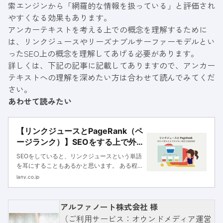
索エンジンから「網羅的な情報を扱っている」と評価され
やすくなる効果もあります。
アンカーテキストを考える上での概念を理解するために
は、リンクジュースやリーズナブルサーファーモデルとい
ったSEO上の概念を理解してあげる必要があります。
詳しくは、下記の記事に記載してありますので、アンカー
テキストへの理解を深めたい方は合わせて読んでみてくだ
さい。
あわせて読みたい
【リンクジュースとPageRank（ペ
ージランク）】SEOをする上で外
せない概念
SEOをしていると、リンクジュースという単語
を耳にすることもあるかと思います。 ある程
度のイメージを掴んでいる方もいるかと思いま
lany.co.jp
すが、多くの方はリンクジュースが具体的にど
のような概念なのかを説明することはできない
のではないでしょうか。 しか
アルファノート株式会社 様
（ご利用サービス：オウンドメディア運営