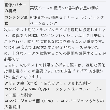
画像/バナー
実績ベースの構成 vs 悩み訴求型の構成
の構成
コンテンツ形
PDF資料 vs 動画セミナー vs ランディング
式
ページ直リンク
次に、テスト期間とサンプルサイズを適切に設定しましょ
う。最低でも1週間、500インプレッション以上を目安にテ
ストを行い、統計的に有意な結果を得ることが重要です。
特にBtoB広告では配信対象が限定的なケースが多いた
め、十分なデータを収集するまでの期間を確保することが
必要です。
さらに、A/Bテストの結果を分析する際には、適切な評価
指標を選ぶことが重要です。BtoB広告では以下の指標が
特に重要となります。
クリック率（CTR）
：広告がクリックされた割合
コンバージョン率（CVR）
：クリック後にコンバージョ
ンに至った割合
コンバージョン単価（CPA）
：1コンバージョンあたりの
広告費用