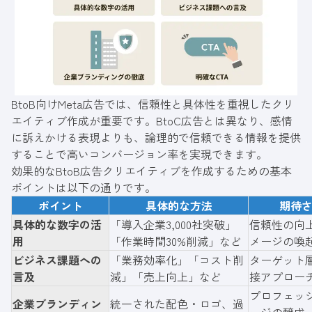
BtoB向けMeta広告では、信頼性と具体性を重視したクリ
エイティブ作成が重要です。BtoC広告とは異なり、感情
に訴えかける表現よりも、論理的で信頼できる情報を提供
することで高いコンバージョン率を実現できます。
効果的なBtoB広告クリエイティブを作成するための基本
ポイントは以下の通りです。
ポイント
具体的な方法
期待
具体的な数字の活
「導入企業3,000社突破」
信頼性の向
用
「作業時間30%削減」など
メージの喚
ビジネス課題への
「業務効率化」「コスト削
ターゲット
言及
減」「売上向上」など
接アプロー
プロフェッ
企業ブランディン
統一された配色・ロゴ、過
ージの醸成