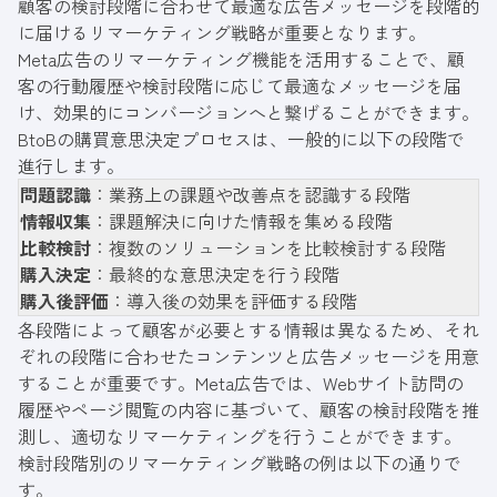
顧客の検討段階に合わせて最適な広告メッセージを段階的
に届けるリマーケティング戦略が重要となります。
Meta広告のリマーケティング機能を活用することで、顧
客の行動履歴や検討段階に応じて最適なメッセージを届
け、効果的にコンバージョンへと繋げることができます。
BtoBの購買意思決定プロセスは、一般的に以下の段階で
進行します。
問題認識
：業務上の課題や改善点を認識する段階
情報収集
：課題解決に向けた情報を集める段階
比較検討
：複数のソリューションを比較検討する段階
購入決定
：最終的な意思決定を行う段階
購入後評価
：導入後の効果を評価する段階
各段階によって顧客が必要とする情報は異なるため、それ
ぞれの段階に合わせたコンテンツと広告メッセージを用意
することが重要です。Meta広告では、Webサイト訪問の
履歴やページ閲覧の内容に基づいて、顧客の検討段階を推
測し、適切なリマーケティングを行うことができます。
検討段階別のリマーケティング戦略の例は以下の通りで
す。