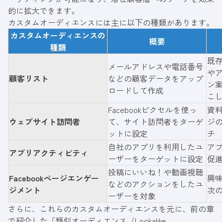
的に拡大できます。
カスタムオーディエンスには主に以下の種類があります。
カスタムオーディエンスの
概要
種類
既
メールアドレスや電話番号
や
顧客リスト
などの顧客データをアップ
ン
ロードして作成
こ
Facebookピクセルを使っ
資
ウェブサイト訪問者
て、サイト訪問者をターゲ
ジ
ットに設定
チ
自社のアプリを利用したユ
ア
アプリアクティビティ
ーザーをターゲットに設定
促
投稿にいいね！や動画視聴
Facebookページエンゲー
興
などのアクションをしたユ
ジメント
次
ーザーを対象
さらに、これらのカスタムオーディエンスを元に、前の章
で紹介した「類似オーディエンス（Lookalike