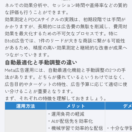
ネルでの効果分析や、セッション時間や直帰率などの質的
な評価も行うことができます。
効果測定とPDCAサイクルの実践は、初期段階では手間が
かかりますが、長期的には広告費の無駄を削減し、費用対
効果を最大化するための不可欠なプロセスです。特に
BtoB広告では、1件のリードが大きな商談に繋がる可能性
があるため、精度の高い効果測定と継続的な改善が成果へ
つながっていきます。
自動最適化と手動調整の違い
Meta広告運用には、自動最適化機能と手動調整の2つの手
法があります。どちらが優れているというわけではなく、
広告目的やターゲットの特性、広告予算に応じて適切に使
い分けることが重要となります。
まず、それぞれの特徴を理解しておきましょう。
運用方法
メリット
デ
・運用負荷の軽減
・AIが配信先を効率化
・機械学習で効率的な配信
・十分な学