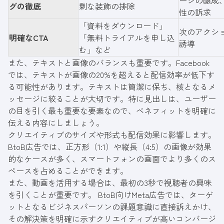
グの徹底
剰な装飾の排除
性の訴求
「資料をダウンロード」
次のアクシ
明確なCTA
「無料トライアルを申し込
誘導
む」など
また、テキストと画像のバランスも重要です。Facebook
では、テキストが画像の20%を超えると配信効率が低下す
る可能性があります。テキストは簡潔に保ち、核となるメ
ッセージに絞ることが大切です。特に見出しは、ユーザー
の目を引く最も重要な要素なので、ベネフィットを明確に
伝える内容にしましょう。
クリエイティブのサイズや形式も配信効果に影響します。
BtoB広告では、正方形（1:1）や縦長（4:5）の画像が効果
的なケースが多く、スマートフォンの画面でより多くのス
ペースを占めることができます。
また、動画を活用する場合は、最初の3秒で視聴者の興味
を引くことが重要です。 BtoB向けMeta広告では、ターゲ
ットとなるビジネスパーソンの課題意識に直接訴えかけ、
その解決策を明確に示すクリエイティブが高いコンバージ