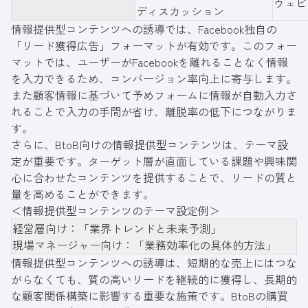
ウェビ
ディスカッション
情報提供型コンテンツへの誘導では、Facebook独自の
「リード獲得広告」フォーマットが有効です。このフォー
マットでは、ユーザーがFacebookを離れることなく情報
を入力できるため、コンバージョン率向上に寄与します。
また顧客情報に基づいて予めフォームに情報が自動入力さ
れることで入力の手間が省け、離脱率の低下につながりま
す。
さらに、BtoB向けの情報提供型コンテンツは、テーマ設
定が重要です。ターゲット層が直面している課題や興味関
心に合わせたコンテンツを提供することで、リードの質と
量を高めることができます。
＜情報提供型コンテンツのテーマ設定例＞
経営層向け：「業界トレンドと未来予測」
現場マネージャー向け：「業務効率化の具体的方法」
情報提供型コンテンツへの誘導は、短期的な売上にはつな
がらなくても、質の高いリードを継続的に獲得し、長期的
な顧客関係構築に影響する重要な施策です。BtoBの購買