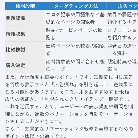
検討段階
ターゲティング方法
広告コン
ブログ記事や用語集など基
業界の課題や
問題認識
礎的なページの閲覧者
紹介するホワ
製品/サービスページの閲
ソリューショ
情報収集
覧者
を紹介するウ
価格ページや比較表の閲覧
競合との違い
比較検討
者
する資料
資料請求後や問い合わせ後
限定特典や導
購入決定
のユーザー
案内
また、配信頻度も重要なポイントです。短期間に同じ広告
を何度も表示すると「広告疲れ」を引き起こし、逆効果に
なる可能性があります。そこで活用をおすすめするMeta
広告の機能が、「制限されたクリエイティブ」機能です。
これを活用することで、ユーザーへの表示頻度や期間を制
御しながら、複数のバリエーションを自動でローテーショ
ンさせることができます。
さらに、効果的なリマーケティング戦略を実施するための
ポイントは以下の通りです。