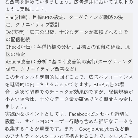
な改善を進めていきましょう。広告運用においては以下の
ように実践します。
Plan(計画)：目標KPIの設定、ターゲティング戦略の決
定、クリエイティブ設計
Do(実行)：広告の出稿、十分なデータが蓄積されるまで
の配信継続
Check(評価)：各種指標の分析、目標との乖離の確認、原
因の特定
Action(改善)：分析に基づく改善策の実行(ターゲティング
調整、クリエイティブ改善など)
このサイクルを定期的に回すことで、広告パフォーマンス
を継続的に向上させることができます。BtoB広告の場
合、週次や隔週でのチェックが効果的ですが、配信規模が
小さい場合は、十分なデータ量が確保できる期間を設定し
ましょう。
実践的なポイントとしては、Facebookピクセルを適切に
設置し、サイト内のユーザー行動も含めた詳細なデータを
収集することが重要です。また、Google Analyticsなど他
のアナリティクスツールと連携させることで、クロスチャ