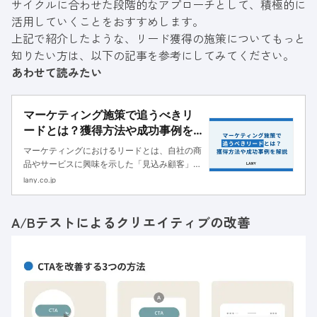
サイクルに合わせた段階的なアプローチとして、積極的に
活用していくことをおすすめします。
上記で紹介したような、リード獲得の施策についてもっと
知りたい方は、以下の記事を参考にしてみてください。
あわせて読みたい
マーケティング施策で追うべきリ
ードとは？獲得方法や成功事例を
解説
マーケティングにおけるリードとは、自社の商
品やサービスに興味を示した「見込み顧客」の
ことです。リードは成約確度に応じて分類で
lany.co.jp
き、マーケティング部門だけでなく営業部門に
とっても重要な指標となります。しかし、リー
A/Bテストによるクリエイティブの改善
ドの社内定義が不明瞭で、本来であ...