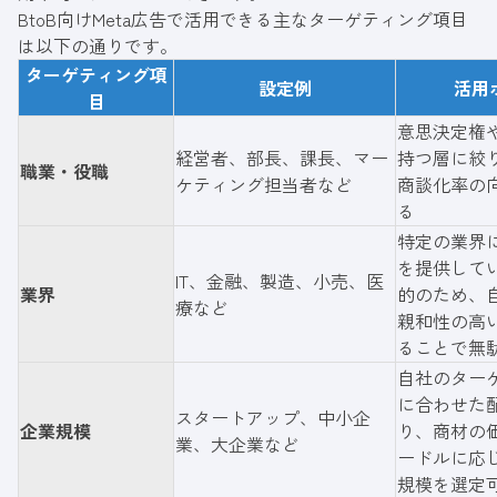
BtoB向けMeta広告で活用できる主なターゲティング項目
は以下の通りです。
ターゲティング項
設定例
活用
目
意思決定権
経営者、部長、課長、マー
持つ層に絞
職業・役職
ケティング担当者など
商談化率の
る
特定の業界
を提供して
IT、金融、製造、小売、医
業界
的のため、
療など
親和性の高
ることで無
自社のター
に合わせた
スタートアップ、中小企
企業規模
り、商材の
業、大企業など
ードルに応
規模を選定