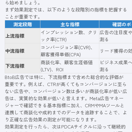
ら始めましょう。
まず効果測定では、以下のような段階別の指標を把握する
ことが重要です。
測定段階
主な指標
確認のポ
インプレッション数、クリ
広告の注目度
上流指標
ック率(CTR)
測る
コンバージョン率(CVR)、
中流指標
リード獲得の
顧客獲得単価(CPA)
商談化率、顧客生涯価値
ビジネス成果
下流指標
(LTV)、ROI
測る
BtoB広告では特に、下流指標まで含めた総合的な評価が
重要です。例えば、CTRが高くてもコンバージョンに至ら
ない広告や、コンバージョン数は多いが商談化率が低い広
告は、実質的な効果が低いと言えます。Meta広告マネー
ジャーで確認できる基本指標に加え、CRMやMAツールと
連携して商談化や成約までのデータを追跡することで、よ
り正確な広告効果の測定が可能になります。
効果測定を行ったら、次はPDCAサイクルに沿って継続的