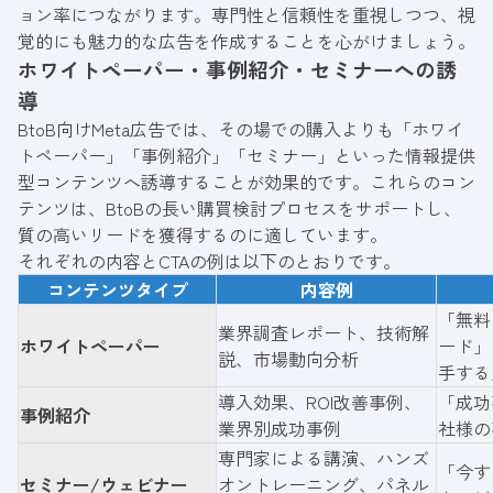
ョン率につながります。専門性と信頼性を重視しつつ、視
覚的にも魅力的な広告を作成することを心がけましょう。
ホワイトペーパー・事例紹介・セミナーへの誘
導
BtoB向けMeta広告では、その場での購入よりも「ホワイ
トペーパー」「事例紹介」「セミナー」といった情報提供
型コンテンツへ誘導することが効果的です。これらのコン
テンツは、BtoBの長い購買検討プロセスをサポートし、
質の高いリードを獲得するのに適しています。
それぞれの内容とCTAの例は以下のとおりです。
コンテンツタイプ
内容例
「無料
業界調査レポート、技術解
ホワイトペーパー
ード」
説、市場動向分析
手する
導入効果、ROI改善事例、
「成功
事例紹介
業界別成功事例
社様の
専門家による講演、ハンズ
「今す
セミナー/ウェビナー
オントレーニング、パネル