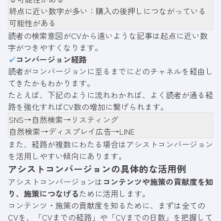
終点に近い数字が多い：購入の後押しにつながっている
可能性がある
読者の検索意図がCVから遠いような記事は起点に近い数
字がつきやすくなります。
✓
コンバージョン経路
読者がコンバージョンに至るまでにどのチャネルを経由し
てきたかもわかります。
たとえば、下記のように流れわかれば、よく読者が通る経
路を強化すればCV数の増加に繋げられます。
SNS→自然検索→リスティング
自然検索→ディスプレイ広告→LINE
また、経路が複数にわたる場合はアシストコンバージョン
を活用しやすい傾向にあります。
アシストコンバージョンの具体的な活用例
アシストコンバージョンは
コンテンツや施策の貢献度を知
り、施策につなげる
ために活用します。
コンテンツ・施策の貢献度を知るために、まずは全ての
CVを、「CVまでの経路」や「CVまでの日数」を把握して