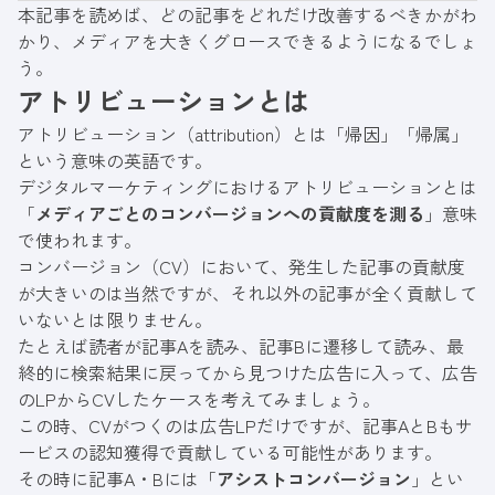
本記事を読めば、どの記事をどれだけ改善するべきかがわ
かり、メディアを大きくグロースできるようになるでしょ
う。
アトリビューションとは
アトリビューション（attribution）とは「帰因」「帰属」
という意味の英語です。
デジタルマーケティングにおけるアトリビューションとは
「
メディアごとのコンバージョンへの貢献度を測る
」意味
で使われます。
コンバージョン（CV）において、発生した記事の貢献度
が大きいのは当然ですが、それ以外の記事が全く貢献して
いないとは限りません。
たとえば読者が記事Aを読み、記事Bに遷移して読み、最
終的に検索結果に戻ってから見つけた広告に入って、広告
のLPからCVしたケースを考えてみましょう。
この時、CVがつくのは広告LPだけですが、記事AとBもサ
ービスの認知獲得で貢献している可能性があります。
その時に記事A・Bには「
アシストコンバージョン
」とい