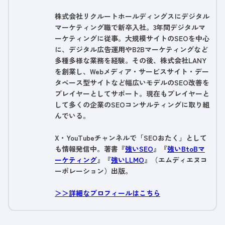
株式会社リクルートホールディングスにデジタル
マーケティング職で新卒入社。3年間デジタルマ
ーケティングに従事。大規模サイトのSEOを中心
に、デジタル広告運用やB2Bマーケティングなど
多種多様な業務を経験。その後、株式会社LANY
を創業し、Webメディア・サービスサイト・デー
タベース型サイトなど幅広いモデルのSEO改善を
プレイヤーとしてサポート。現在もプレイヤーと
して多くの企業のSEOコンサルティングに取り組
んでいる。
X・YouTubeチャンネルで「SEOおたく」として
も情報発信中。著書『
強いSEO
』『
強いBtoBマ
ーケティング
』『
強いLLMO
』（エムディエヌコ
ーポレーション）出版。
＞＞詳細なプロフィールはこちら