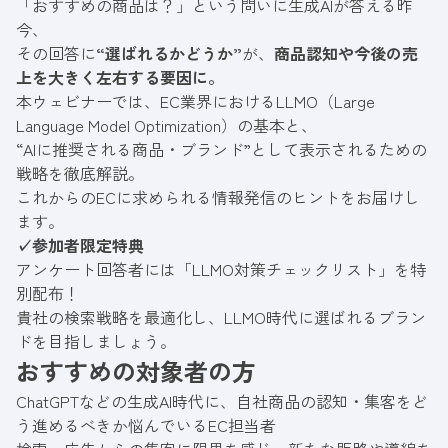
「おすすめの商品は？」という問いに生成AIが答える昨
今、
その回答に
“選ばれるかどうか”
が、
商品認知や今後の売
上を大きく左右する要因に。
本ウェビナーでは、EC業界におけるLLMO（Large
Language Model Optimization）の基本と、
“AIに推奨される商品・ブランド”として表示されるための
戦略を徹底解説。
これからのECに求められる情報発信のヒントをお届けし
ます。
✓参加者限定特典
アンケート回答者には「LLMO対策チェックリスト」を特
別配布！
貴社の検索戦略を最適化し、LLMO時代に選ばれるブラン
ドを目指しましょう。
おすすめの対象者の方
ChatGPTなどの生成AI時代に、自社商品の認知・集客をど
う進めるべきか悩んでいるEC担当者