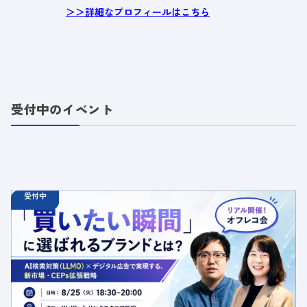
＞＞詳細なプロフィールはこちら
受付中のイベント
受付中
08.25
オフラインイベント
火
18:30 - 20:00
【オフラインイベント】「買いたい瞬間」に選ばれるブラ
ンドとは？AI検索対策（LLMO）×デジタル広告で実現す
る、新市場・CEPs拡張戦略
定員数：50名
金額：無料