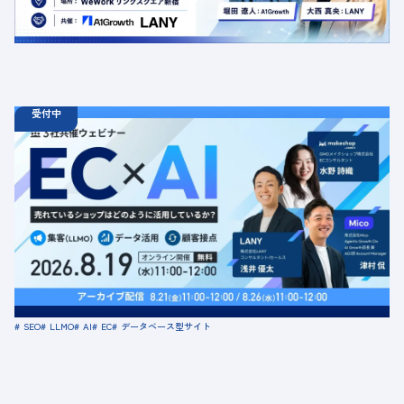
場所：東京都渋谷区千駄ヶ谷5-27-5 リンクスクエア新宿16F
WeWork内 最寄り：新宿駅・代々木駅・新宿三丁目駅
交流会
共催
AI
LLMO
デジタルマーケティング
トレンド
採用イベント
広告
受付中
08.19
ウェビナー
水
11:00 - 12:00
08.21
金
11:00 - 12:00
08.26
水
11:00 - 12:00
【無料セミナー】EC × AI 売れているショップはどのよう
に活用しているか？ 「集客（LLMO）」「データ活用」
「顧客接点」
定員数：500名
金額：無料
場所：オンライン
SEO
LLMO
AI
EC
データベース型サイト