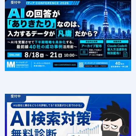
受付中
08.18
ウェビナー
火
10:00 -
08.21
金
16:00
【無料カンファレンス】AIの回答が「ありきたり」なの
は、入力するデータが凡庸だから？ 〜AIを覚醒させて下
半期戦略を具体化する、最前線40社の成功事例活用術〜
定員数：1000名
金額：無料
場所：オンライン
BtoB
受付中
06.19
診断
金
12:00 -
12.31
金
00:00
ChatGPT広告の最新動向・AI検索対策に関する無料相談
受付中
定員数：500名