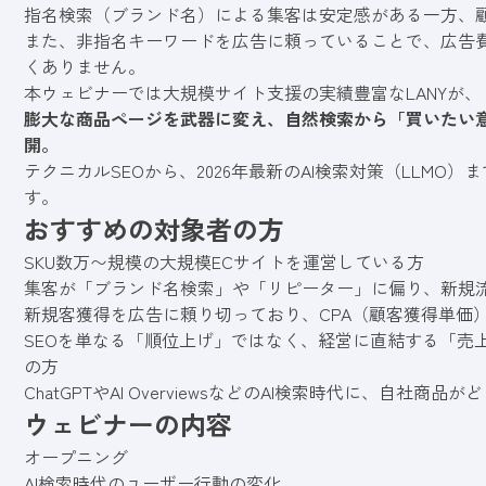
指名検索（ブランド名）による集客は安定感がある一方、
また、非指名キーワードを広告に頼っていることで、広告費の高
くありません。
本ウェビナーでは大規模サイト支援の実績豊富なLANYが、
膨大な商品ページを武器に変え、自然検索から「買いたい
開。
テクニカルSEOから、2026年最新のAI検索対策（LLM
す。
おすすめの対象者の方
SKU数万〜規模の大規模ECサイトを運営している方
集客が「ブランド名検索」や「リピーター」に偏り、新規流
新規客獲得を広告に頼り切っており、CPA（顧客獲得単価
SEOを単なる「順位上げ」ではなく、経営に直結する「売
の方
ChatGPTやAI OverviewsなどのAI検索時代に、自社
ウェビナーの内容
オープニング
AI検索時代のユーザー行動の変化