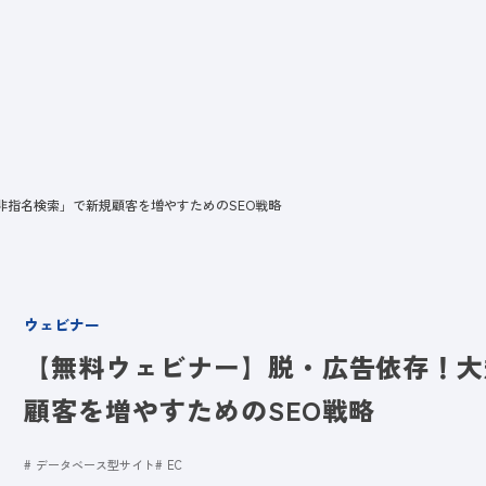
ビス
LANYとは
実績
ブログ
メディア
イベント
会社
非指名検索」で新規顧客を増やすためのSEO戦略
ウェビナー
【無料ウェビナー】脱・広告依存！大
顧客を増やすためのSEO戦略
データベース型サイト
EC