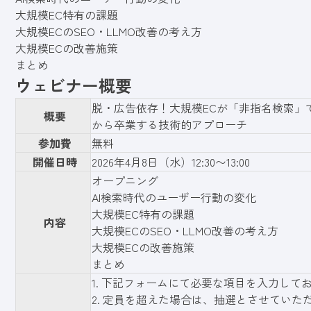
大規模EC特有の課題
大規模ECのSEO・LLMO改善の考え方
大規模ECの改善施策
まとめ
ウェビナー概要
脱・広告依存！大規模ECが「非指名検索」で
概要
から卒業する技術的アプローチ
参加費
無料
開催日時
2026年4月8日（水）12:30〜13:00
オープニング
AI検索時代のユーザー行動の変化
大規模EC特有の課題
内容
大規模ECのSEO・LLMO改善の考え方
大規模ECの改善施策
まとめ
1.
下記フォーム
にて必要な項目を入力して
2. 定員を超えた場合は、抽選とさせていた