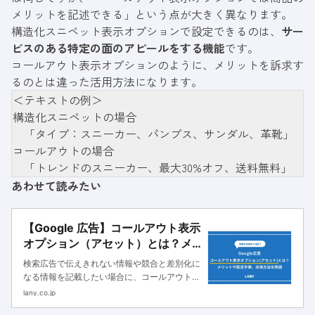
メリットを記述できる」という点が大きく異なります。
構造化スニペット表示オプションで設定できるのは、
サー
ビスのある特定の面のアピールをする機能
です。
コールアウト表示オプションのように、メリットを訴求す
るのとは違った活用方法になります。
＜テキストの例＞
構造化スニペットの場合
「タイプ：スニーカー、パンプス、サンダル、革靴」
コールアウトの場合
「トレンドのスニーカー、最大30%オフ、送料無料」
あわせて読みたい
【Google 広告】コールアウト表示
オプション（アセット）とは？メ
リットや効果的な活用方法も解
検索広告で伝えきれない情報や競合と差別化に
説！
なる情報を記載したい場合に、コールアウト表
示オプションを活用することをおすすめしま
lany.co.jp
す。 コールアウト表示オプション（アセッ