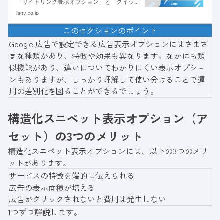
「サイトリンク表示オプション」と「クイック
リンクオプション」の仕組みや設定方法を解説
lany.co.jp
します。複数リンクで広告効果を高め、集客力
このセクションのポイント
向上を目指しましょう。
Google 広告で設定できる広告表示オプションにはさまざ
まな種類があり、特徴や効果も異なります。なかにも類
似機能があり、違いについてわかりにくい表示オプショ
ンもありますが、しっかり理解して使い分けることで運
用の差別化を図ることができるでしょう。
構造化スニペット表示オプション（ア
セット）の3つのメリット
構造化スニペット表示オプションには、以下の3つのメリ
ットがあります。
サービスの特徴を端的に伝えられる
広告の表示面積が増える
広告がクリックされないと費用は発生しない
1つずつ解説します。