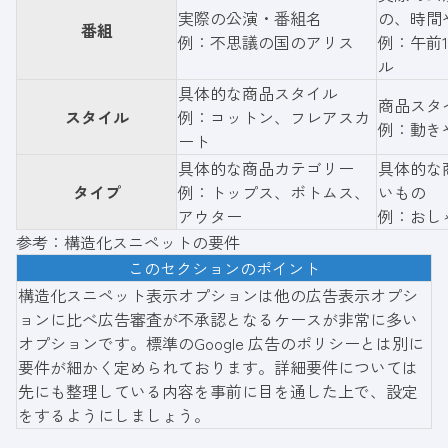
実際の公演・番組名
の、時間
番組
例：不思議の国のアリス
例：午前1
ル
具体的な商品スタイル
商品スタ
スタイル
例：コットン、フレアスカ
例：動き
ート
具体的な商品カテゴリー
具体的な
タイプ
例：トップス、ボトムス、
いもの
アウター
例：おし
参考：
構造化スニペットの要件
このセクションのポイント
構造化スニペット表示オプションは他の広告表示オプシ
ョンに比べ広告審査が不承認となるケースが非常に多い
オプションです。標準のGoogle 広告のポリシーとは別に
要件が細かく定められております。詳細要件については
先にも整理している内容を事前に目を通した上で、設定
をするようにしましょう。