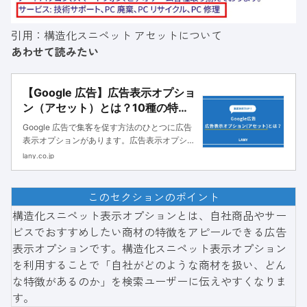
引用：
構造化スニペット アセットについて
あわせて読みたい
【Google 広告】広告表示オプショ
ン（アセット）とは？10種の特徴
や文字数規定・設定方法を解説！
Google 広告で集客を促す方法のひとつに広告
表示オプションがあります。広告表示オプショ
ンはリスティング広告に追加で情報を記載でき
lany.co.jp
る機能のことです。 テキストや電話番号、画
像などさまざまな情報を追加できます。広告表
示オプションを利用するこ
このセクションのポイント
構造化スニペット表示オプションとは、自社商品やサー
ビスでおすすめしたい商材の特徴をアピールできる広告
表示オプションです。構造化スニペット表示オプション
を利用することで「自社がどのような商材を扱い、どん
な特徴があるのか」を検索ユーザーに伝えやすくなりま
す。