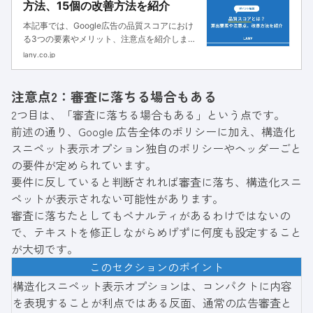
方法、15個の改善方法を紹介
本記事では、Google広告の品質スコアにおけ
る3つの要素やメリット、注意点を紹介しま
す。確認方法や15個の改善方法も解説するの
lany.co.jp
で、広告ランクを高めて広告を上位に掲載した
い方は参考にしてください。
注意点2：審査に落ちる場合もある
2つ目は、「審査に落ちる場合もある」という点です。
前述の通り、Google 広告全体のポリシーに加え、構造化
スニペット表示オプション独自のポリシーやヘッダーごと
の要件が定められています。
要件に反していると判断されれば審査に落ち、構造化スニ
ペットが表示されない可能性があります。
審査に落ちたとしてもペナルティがあるわけではないの
で、テキストを修正しながらめげずに何度も設定すること
が大切です。
このセクションのポイント
構造化スニペット表示オプションは、コンパクトに内容
を表現することが利点ではある反面、通常の広告審査と