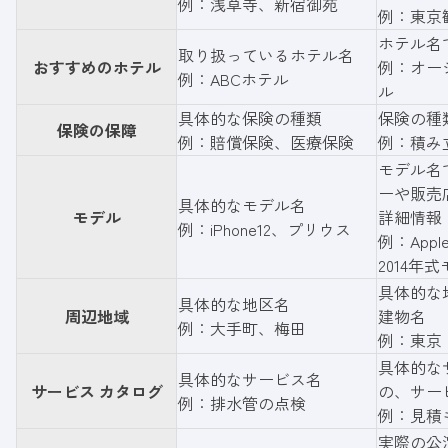
例：浅草寺、新宿御苑
例：東京
ホテル名
取り扱っているホテル名
おすすめのホテル
例：オー
例：ABCホテル
ル
具体的な保険の種類
保険の種
保険の保障
例：賠償保険、医療保険
例：積み
モデル名
ーや販売
具体的なモデル名
モデル
詳細情報
例：iPhone12、プリウス
例：App
2014年
具体的な
具体的な地区名
周辺地域
建物名
例：大手町、梅田
例：東京
具体的な
具体的なサービス名
サービス カタログ
の、サー
例：排水管の点検
例：見積
実際の公