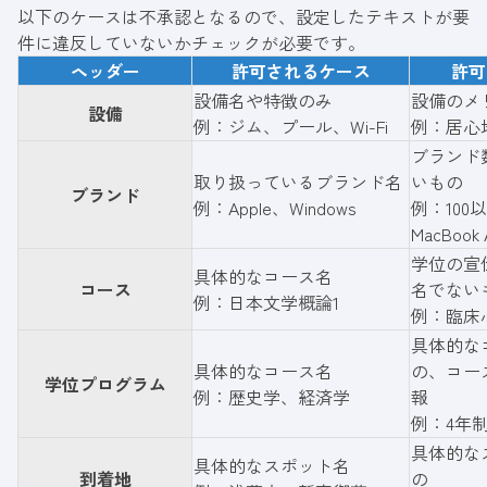
以下のケースは不承認となるので、設定したテキストが要
件に違反していないかチェックが必要です。
ヘッダー
許可されるケース
許可
設備名や特徴のみ
設備のメ
設備
例：ジム、プール、Wi-Fi
例：居心
ブランド
取り扱っているブランド名
いもの
ブランド
例：Apple、Windows
例：100
MacBook
学位の宣
具体的なコース名
コース
名でない
例：日本文学概論1
例：臨床
具体的な
具体的なコース名
の、コー
学位プログラム
例：歴史学、経済学
報
例：4年
具体的な
具体的なスポット名
到着地
の