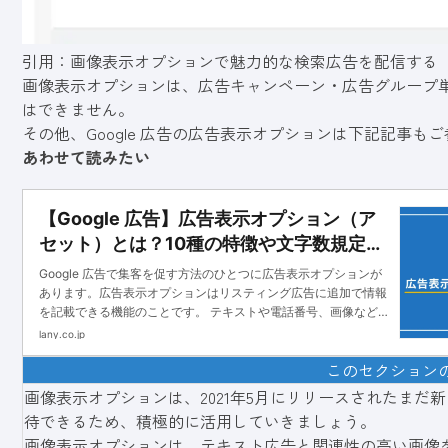
引用：
画像表示オプションで魅力的な検索広告を配信する
画像表示オプションは、広告キャンペーン・広告グループ
はできません。
その他、Google 広告の広告表示オプションは下記記事も
あわせて読みたい
【Google 広告】広告表示オプション（ア
セット）とは？10種の特徴や文字数規定・
設定方法を解説！
Google 広告で集客を促す方法のひとつに広告表示オプションが
あります。広告表示オプションはリスティング広告に追加で情報
を記載できる機能のことです。 テキストや電話番号、画像などさ
まざまな情報を追加できます。広告表示オプションを利用するこ
lany.co.jp
このセクション
画像表示オプションは、2021年5月にリリースされたまだ新
待できるため、積極的に活用していきましょう。
画像表示オプションは、テキスト広告と関連性の高い画像