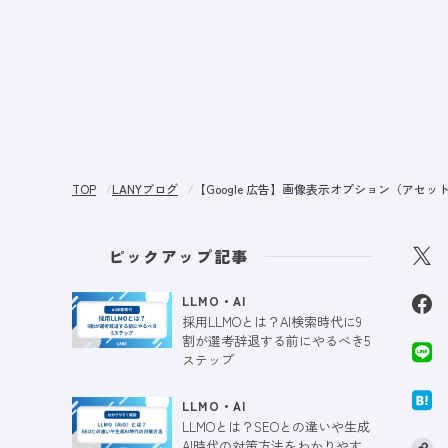
サー
TOP
LANYブログ
【Google 広告】画像表示オプション（ア
ピックアップ記事
LLMO・AI
採用LLMOとは？AI検索時代に9
割が選考辞退する前にやるべき5
ステップ
LLMO・AI
LLMOとは？SEOとの違いや生成
AI時代の対策方法をわかりやす