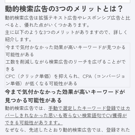
ので、レスポンシブ検索広告を運用したい方は
動的検索広告の3つのメリットとは？
参考にしてください。
動的検索広告は拡張テキスト広告やレスポンシブ広告と比
べると、優れた点がいくつかあります。
主に以下のような3つのメリットがありますので、詳しく
紹介します。
今まで気付かなかった効果が高いキーワードが見つかる
可能性がある
工数を削減しながら検索広告のリーチを広げることがで
きる
CPC（クリック単価）を抑えられ、CPA（コンバージョ
ン単価）が低くなる可能性がある
今まで気付かなかった効果が高いキーワードが
見つかる可能性がある
動的検索広告では、
手動で選定したキーワード登録ではカ
バーしきれなかった思いも寄らない検索語句でCV獲得が
できる可能性があります。
なぜなら、先述したとおり動的検索広告では、登録された