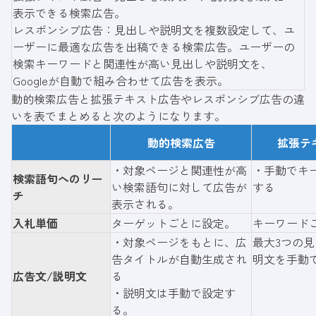
表示できる検索広告。
レスポンシブ広告：見出しや説明文を複数設定して、ユ
ーザーに最適な広告を出稿できる検索広告。ユーザーの
検索キーワードと関連性が高い見出しや説明文を、
Googleが自動で組み合わせて広告を表示。
動的検索広告と拡張テキスト広告やレスポンシブ広告の違
いを表でまとめると次のようになります。
動的検索広告
拡張テ
・対象ページと関連性が高
・手動でキ
検索語句へのリー
い検索語句に対して広告が
する
チ
表示される。
入札単価
ターゲットごとに設定。
キーワード
・対象ページをもとに、広
最大3つの見
告タイトルが自動生成され
明文を手動
広告文/説明文
る
・説明文は手動で設定す
る。