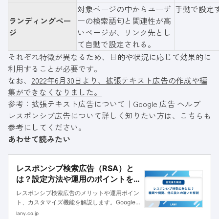
対象ページの中からユーザ
手動で設定
ランディングペー
ーの検索語句と関連性が高
ジ
いページが、リンク先とし
て自動で設定される。
それぞれ特徴が異なるため、目的や状況に応じて効果的に
利用することが必要です。
なお、
2022年6月30日より、拡張テキスト広告の作成や編
集ができなくなりました。
参考：
拡張テキスト広告について｜Google 広告 ヘルプ
レスポンシブ広告について詳しく知りたい方は、こちらも
参考にしてください。
あわせて読みたい
レスポンシブ検索広告（RSA）と
は？設定方法や運用のポイントを
解説
レスポンシブ検索広告のメリットや運用ポイン
ト、カスタマイズ機能を解説します。Google
広告とYahoo!広告の両方の設定方法も紹介する
lany.co.jp