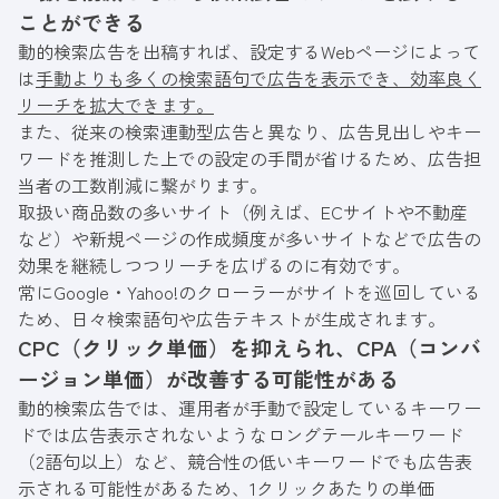
ことができる
動的検索広告を出稿すれば、設定するWebページによって
は
手動よりも多くの検索語句で広告を表示でき、効率良く
リーチを拡大できます。
また、従来の検索連動型広告と異なり、広告見出しやキー
ワードを推測した上での設定の手間が省けるため、広告担
当者の工数削減に繋がります。
取扱い商品数の多いサイト（例えば、ECサイトや不動産
など）や新規ページの作成頻度が多いサイトなどで広告の
効果を継続しつつリーチを広げるのに有効です。
常にGoogle・Yahoo!のクローラーがサイトを巡回している
ため、日々検索語句や広告テキストが生成されます。
CPC（クリック単価）を抑えられ、CPA（コンバ
ージョン単価）が改善する可能性がある
動的検索広告では、運用者が手動で設定しているキーワー
ドでは広告表示されないようなロングテールキーワード
（2語句以上）など、競合性の低いキーワードでも広告表
示される可能性があるため、1クリックあたりの単価