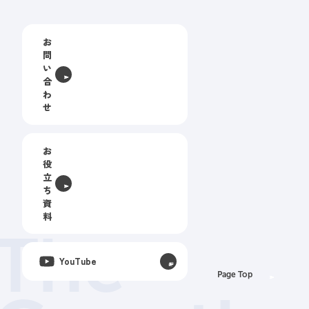
お
問
い
合
わ
せ
お
役
立
ち
資
料
The
YouTube
Page Top