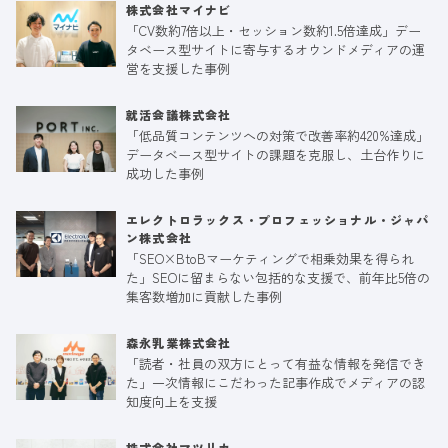
株式会社マイナビ
「CV数約7倍以上・セッション数約1.5倍達成」デー
タベース型サイトに寄与するオウンドメディアの運
営を支援した事例
就活会議株式会社
「低品質コンテンツへの対策で改善率約420%達成」
データベース型サイトの課題を克服し、土台作りに
成功した事例
エレクトロラックス・プロフェッショナル・ジャパ
ン株式会社
「SEO×BtoBマーケティングで相乗効果を得られ
た」SEOに留まらない包括的な支援で、前年比5倍の
集客数増加に貢献した事例
森永乳業株式会社
「読者・社員の双方にとって有益な情報を発信でき
た」一次情報にこだわった記事作成でメディアの認
知度向上を支援
株式会社マツリカ