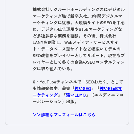
株式会社リクルートホールディングスにデジタル
マーケティング職で新卒入社。3年間デジタルマ
ーケティングに従事。大規模サイトのSEOを中心
に、デジタル広告運用やBtoBマーケティングな
ど多種多様な業務を経験。その後、株式会社
LANYを創業し、Webメディア・サービスサイ
ト・データベース型サイトなど幅広いモデルの
SEO改善をプレイヤーとしてサポート。現在もプ
レイヤーとして多くの企業のSEOコンサルティン
グに取り組んでいる。
X・YouTubeチャンネルで「SEOおたく」として
も情報発信中。著書『
強いSEO
』『
強いBtoBマ
ーケティング
』『
強いLLMO
』（エムディエヌコ
ーポレーション）出版。
＞＞詳細なプロフィールはこちら