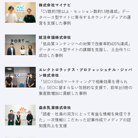
株式会社マイナビ
「CV数約7倍以上・セッション数約1.5倍達成」デー
タベース型サイトに寄与するオウンドメディアの運
営を支援した事例
就活会議株式会社
「低品質コンテンツへの対策で改善率約420%達成」
データベース型サイトの課題を克服し、土台作りに
成功した事例
エレクトロラックス・プロフェッショナル・ジャパ
ン株式会社
「SEO×BtoBマーケティングで相乗効果を得られ
た」SEOに留まらない包括的な支援で、前年比5倍の
集客数増加に貢献した事例
森永乳業株式会社
「読者・社員の双方にとって有益な情報を発信でき
た」一次情報にこだわった記事作成でメディアの認
知度向上を支援