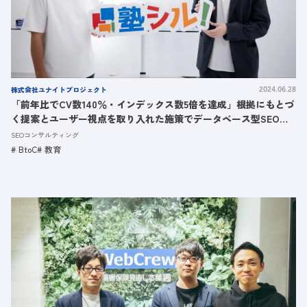
株式会社ユナイトプロジェクト
2024.06.28
「前年比でCV数140％・インデックス数5倍を達成」根拠にもとづ
く提案とユーザー視点を取り入れた施策でデータベース型SEOを
支援した事例
SEOコンサルティング
BtoC
教育