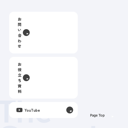
お
問
い
合
わ
せ
お
役
立
ち
資
料
The
YouTube
Page Top