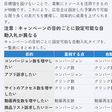
目標値を設けないことで、柔軟にリソースを活用できるの
が特徴です。これにより、広告主は設定した予算内で可能
な限り多くの友だちを獲得し、効率的に成果を上げられま
す。
注意：キャンペーンの目的ごとに設定可能な自
動入札が異なる
キャンペーンの目的ごとに設定可能な自動入札タイプを、
一覧表にまとめました。
目的
重視する点
自
コンバージョン数を増やし
コンバージョン
コンバー
たい
クリック数
クリック
アプリ訴求したい
コンバージョン
コンバー
クリック数
クリック
サイトのアクセス数を増や
クリック数
クリック
したい
動画再生数を増やしたい
動画再生数
動画再生
商品リスト訴求したい※一
コンバージョン
コンバー