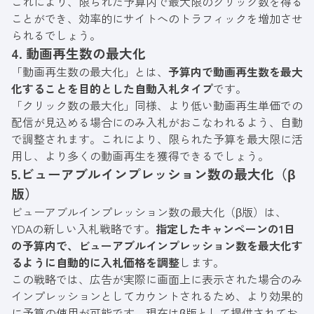
これにより、限られた予算内で最大限のクリック数を得る
ことができ、効率的にサイトへのトラフィックを増加させ
られるでしょう。
4. 動画再生数の最大化
「動画再生数の最大化」とは、
予算内で動画再生数を最大
化することを目的とした自動入札タイプ
です。
「クリック数の最大化」同様、より低い動画再生単価での
配信が見込める場合にのみ入札がおこなわれるよう、自動
で調整されます。これにより、限られた予算を最大限に活
用し、より多くの動画再生を獲得できるでしょう。
5.ビューアブルインプレッション数の最大化（β
版）
ビューアブルインプレッション数の最大化（β版）は、
YDAの新しい入札戦略です。
指定したキャンペーンの1日
の予算内で、ビューアブルインプレッション数を最大化す
るように自動的に入札価格を調整
します。
この戦略では、広告が実際に画面上に表示された場合のみ
インプレッションとしてカウントされるため、より効果的
に予算の使用が可能です。現在はβ版として提供されてお