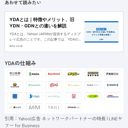
あわせて読みたい
YDAとは｜特徴やメリット、旧
YDN・GDNとの違いを解説
YDAとは、Yahoo! JAPANが提供するディスプ
レイ広告のことです。この記事では、YDAの特
徴や活用するメリット、旧YDN・GDNとの違
lany.co.jp
いをわかりやすく解説します。
YDAの仕組み
引用：
Yahoo!広告 ネットワークパートナーの特長 | LINEヤ
フー for Business