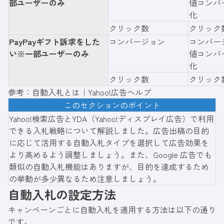
部ユーザーのみ
値コンバ
化
クリック数
クリック
PayPayギフト訴求をした
コンバージョン
コンバー
い※一部ユーザーのみ
値コンバ
化
クリック数
クリック
参考：
自動入札とは｜Yahoo!広告ヘルプ
このセクションのポイント
Yahoo!検索広告とYDA（Yahoo!ディスプレイ広告）で利用
できる入札戦略について解説しました。広告出稿の目的
に応じて活用する自動入札タイプを選択して広告効果を
より高めるよう調整しましょう。また、Google 広告でも
類似の自動入札機能はありますが、目的を達成するため
の挙動が多少異なるため注意しましょう。
自動入札の設定方法
キャンペーンごとに自動入札を適用する方法は以下の通り
です。