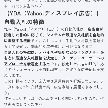
参考：
ポートフォリオ入札設定をあらかじめ作成、設定す
る｜Yahoo!広告ヘルプ
【YDA（Yahoo!ディスプレイ広告）】
自動入札の特徴
YDA（Yahoo!ディスプレイ広告）の自動入札は、
広告主が
設定した目的に応じて、システムが最適な入札額を自動的
に調整する機能
です。これにより、手動で入札額を管理す
る手間が省け、効率的な広告運用が可能になります。
自動入札の特徴は、デバイスや場所などの「シグナル」を
もとに最適な入札価格を決定し、ターゲットユーザーへの
アプローチを最適化する
点です。設定した広告の目的に応
じてパフォーマンスを自動調整し、効果的な広告配信を実
現します。
この仕組みにより、広告主は運用負荷を軽減しながら、デ
ータにもとづいた精度の高い広告戦略を展開できるでしょ
う。
YDAについては以下の記事で詳しく解説しているので、ぜ
ひ参考にしてください。