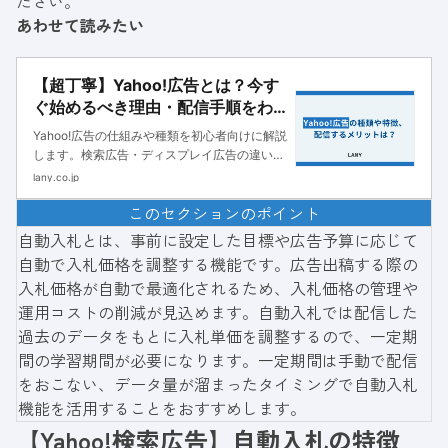
ださい。
あわせて読みたい
【超丁寧】Yahoo!広告とは？今す
ぐ始めるべき理由・配信手順をわ
かりやすく解説
Yahoo!広告の仕組みや種類を初心者向けに解説
します。検索広告・ディスプレイ広告の違いや
運用ポイント、成果を上げるための活用方法を
lany.co.jp
わかりやすく紹介するので、広告運用に悩む方
このセクションのポイント
はぜひご覧ください。
自動入札とは、事前に設定した目標や広告予算に応じて
自動で入札価格を調整する機能です。広告出稿する際の
入札価格が自動で最適化されるため、入札価格の管理や
運用コストの削減が見込めます。自動入札では配信した
過去のデータをもとに入札単価を調整するので、一定期
間の学習期間が必要になります。一定期間は手動で配信
をおこない、データ量が溜まったタイミングで自動入札
機能を活用することをおすすめします。
【Yahoo!検索広告】自動入札の特徴