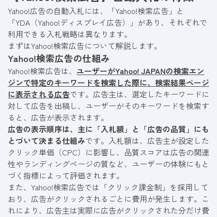
Yahoo!広告の自動入札には、「Yahoo!検索広告」と
「YDA（Yahoo!ディスプレイ広告）」があり、それぞれで
利用できる入札戦略は異なります。
まずはYahoo!検索広告について解説します。
Yahoo!検索広告の仕組み
Yahoo!検索広告は、
ユーザーがYahoo! JAPANの検索エン
ジンで特定のキーワードを検索した際に、検索結果ページ
に表示される広告
です。広告主は、選定したキーワードに
対して広告を出稿し、ユーザーがそのキーワードを検索す
ると、広告が表示されます。
広告の表示順序は、主に「入札額」と「広告の品質」にも
とづいて決まる仕組み
です。入札額は、広告主が設定した
クリック単価（CPC）に影響し、品質スコアは広告の関連
性やランディングページの質など、ユーザーの体験にもと
づく指標によって評価されます。
また、Yahoo!検索広告では「クリック課金制」を採用して
おり、広告がクリックされるごとに費用が発生します。こ
れにより、広告主は実際に広告がクリックされた分だけ費