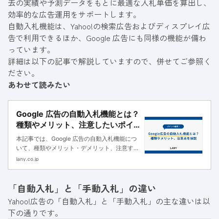
去の実績や予測データをもとに最適な入札単価を算出し、
効率的な広告運用をサポートします。
自動入札機能は、Yahoo!の検索広告およびディスプレイ広
告で利用できるほか、Google 広告にも同様の機能が備わ
っています。
詳細は以下の記事で解説していますので、併せてご参照く
ださい。
あわせて読みたい
Google 広告の自動入札機能とは？
種類やメリット、注意したいポイ
ントを解説！
本記事では、Google 広告の自動入札機能につ
いて、種類やメリット・デメリット、注意すべ
きポイントを詳しく紹介します。自動入札機能
lany.co.jp
の設定方法や運用のコツも把握できるので、ぜ
ひ参考にしてください。
「自動入札」と「手動入札」の違い
Yahoo!広告の「自動入札」と「手動入札」の主な違いは以
下の通りです。