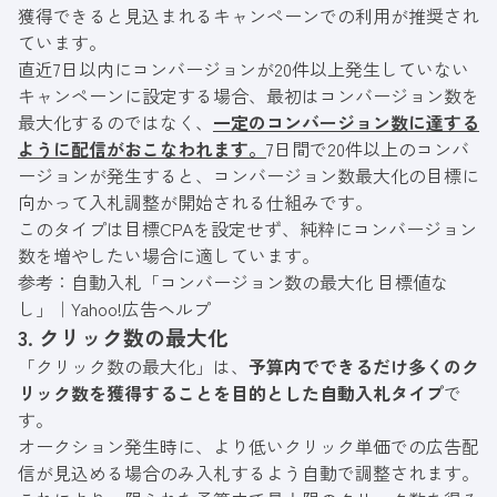
獲得できると見込まれるキャンペーンでの利用が推奨され
ています。
直近7日以内にコンバージョンが20件以上発生していない
キャンペーンに設定する場合、最初はコンバージョン数を
最大化するのではなく、
一定のコンバージョン数に達する
ように配信がおこなわれます。
7日間で20件以上のコンバ
ージョンが発生すると、コンバージョン数最大化の目標に
向かって入札調整が開始される仕組みです。
このタイプは目標CPAを設定せず、純粋にコンバージョン
数を増やしたい場合に適しています。
参考：
自動入札「コンバージョン数の最大化 目標値な
し」｜Yahoo!広告ヘルプ
3. クリック数の最大化
「クリック数の最大化」は、
予算内でできるだけ多くのク
リック数を獲得することを目的とした自動入札タイプ
で
す。
オークション発生時に、より低いクリック単価での広告配
信が見込める場合のみ入札するよう自動で調整されます。