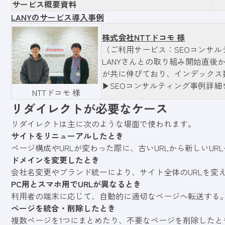
サービス概要資料
LANYのサービス導入事例
株式会社NTTドコモ 様
（ご利用サービス：SEOコンサル
LANYさんとの取り組み開始直
が共に伸びており、インデックス数
▶︎SEOコンサルティング事例詳細
NTTドコモ 様
リダイレクトが必要なケース
リダイレクトは主に次のような場面で使われます。
サイトをリニューアルしたとき
ページ構成やURLが変わった際に、古いURLから新しいUR
ドメインを変更したとき
会社名変更やブランド統一により、サイト全体のURLを変
PC用とスマホ用でURLが異なるとき
利用者の端末に応じて、自動的に適切なページへ転送する
ページを統合・削除したとき
複数ページを1つにまとめたり、不要なページを削除したと