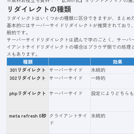
※無料お役立ち資料：「【LANY式】オウンドメディアの
リダイレクトの種類
リダイレクトはいくつかの種類に区分できますが、まとめ
基本的にはサーバーサイドリダイレクトが推奨されており、用
般的です。
サーバーサイドリダイレクトは読んで字のごとく、サーバ
イアントサイドリダイレクトの場合はブラウザ側での処理
スもあります。
種類
効果
301リダイレクト
サーバーサイド
永続的
302リダイレクト
サーバーサイド
一時的
phpリダイレクト
サーバーサイド
設定によりどちらも
meta refresh 0秒
クライアントサイ
永続的
ド