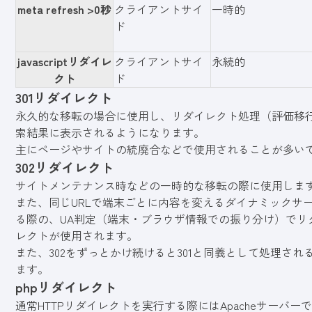
meta refresh >0秒
クライアントサイ
一時的
ド
javascriptリダイレ
クライアントサイ
永続的
クト
ド
301リダイレクト
永久的な移転の場合に使用し、リダイレクト処理（評価移
索結果に表示されるようになります。
主にページやサイトの統廃合などで使用されることが多い
302リダイレクト
サイトメンテナンス時などの一時的な移転の際に使用しま
また、
同じURLで端末ごとに内容を変える
ダイナミックサ
る際の、UA判定
（端末・ブラウザ情報での振り分け）
でリ
レクトが使用されます。
また、302をずっとかけ続けると301と同義として処理さ
ます。
phpリダイレクト
通常HTTPリダイレクトを実行する際にはApacheサーバーであれ