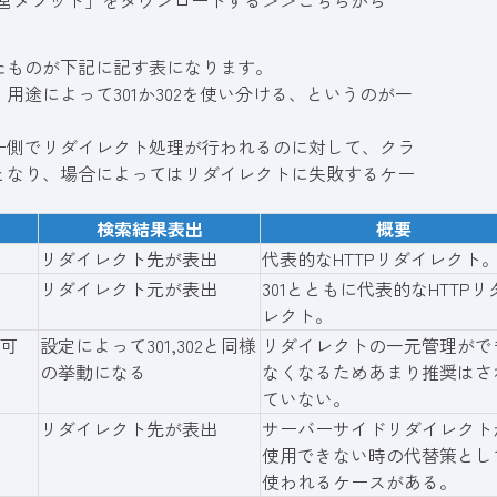
運営メソッド」をダウンロードする＞＞
こちらから
たものが下記に記す表になります。
途によって301か302を使い分ける、というのが一
ー側でリダイレクト処理が行われるのに対して、クラ
となり、場合によってはリダイレクトに失敗するケー
検索結果表出
概要
リダイレクト先が表出
代表的なHTTPリダイレクト
リダイレクト元が表出
301とともに代表的なHTTPリ
レクト。
可
設定によって301,302と同様
リダイレクトの一元管理がで
の挙動になる
なくなるためあまり推奨はさ
ていない。
リダイレクト先が表出
サーバーサイドリダイレクト
使用できない時の代替策とし
使われるケースがある。