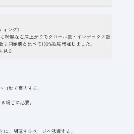
ティング）
後から綺麗な右肩上がりでクロール数・インデックス数
は開始前と比べて130%程度増加しました。
を見る
Lへ自動で案内する。
える場合に必要。
。
きに、関連するページへ誘導する。