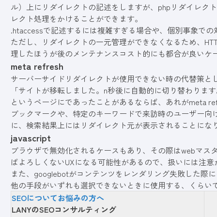
ル）
上にリダイレクトの記述をしますが、phpリダイレクト
レクト処理をかけることができます。
.htaccessで記述するには複雑すぎる場合や、個別事象
ただし、リダイレクトの一元管理ができなくなるため、HT
理したほうが後のメンテナンスコスト的にも都合が良いケ
meta refresh
サーバーサイドリダイレクトが使用できない時の代替策と
「サイトが移転しました。n秒後に自動的に切り替わります
というページにであったことがあるならば、あれがmeta refr
ブックマークや、特定のキーワードで来訪時のユーザー向
に、検索結果上にはリダイレクト元が表示されることにな
javascript
ブラウザで無効化されるケースもあり、その際はwebマス
ばよろしくないUXになる可能性があるので、扱いには注意
また、googlebotがコンテンツをレンダリング失敗した
他の手段がいずれも選択できないときに使用する、くらい
SEOについてお悩みの方へ
LANYのSEOコンサルティング