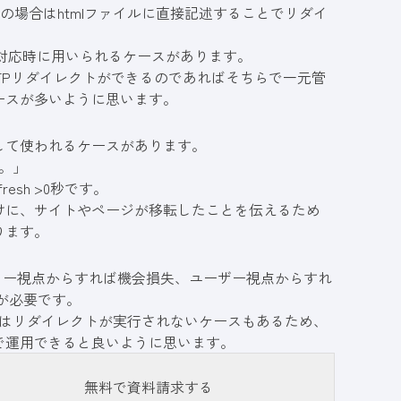
の場合はhtmlファイルに直接記述することでリダイ
での対応時に用いられるケースがあります。
TPリダイレクトができるのであればそちらで一元管
ースが多いように思います。
して使われるケースがあります。
。」
esh >0秒です。
けに、サイトやページが移転したことを伝えるため
ります。
ター視点からすれば機会損失、ユーザー視点からすれ
が必要です。
際にはリダイレクトが実行されないケースもあるため、
で運用できると良いように思います。
無料で資料請求する