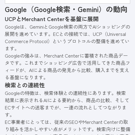
解したうえで、EC事業者がすべきフィード整
Google（Google検索・Gemini）の動向
備・商品ページ改修・LLMO対策を具体的に解
説します。
UCPとMerchant Centerを基盤に展開
Googleは、GeminiとGoogle検索の両方でAIショッピングの
展開を進めています。ECとの接続では、UCP（Universal
Commerce Protocol）というプロトコルの整備を進めてい
ます。
Googleの強みは、Merchant Centerに蓄積された商品デー
タです。これまでショッピング広告で活用してきた商品フ
ィードが、AIによる商品の発見から比較、購入までを支え
る基盤になります。
検索との連続性
Googleの特徴は、検索体験との連続性にあります。検索
結果に表示されるAIによる要約から、商品の比較、そして
ECサイトへの送客までが、一連の流れとしてつながりま
す。
EC事業者にとっては、従来のSEOやMerchant Centerの取
り組みを活かしやすい点がメリットです。検索向けに整備