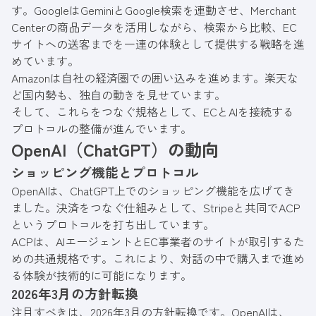
す。GoogleはGeminiとGoogle検索を連動させ、Merchant
Centerの商品データを活用しながら、検索から比較、EC
サイトへの送客までを一連の体験として提供する戦略を進
めています。
Amazonは自社の経済圏での囲い込みを進めます。楽天な
ど国内勢も、独自の動きを見せています。
そして、これらをつなぐ規格として、ECとAIを接続する
プロトコルの整備が進んでいます。
OpenAI（ChatGPT）の動向
ショッピング機能とプロトコル
OpenAIは、ChatGPT上でのショッピング機能を広げてき
ました。決済をつなぐ仕組みとして、Stripeと共同でACP
というプロトコルを打ち出しています。
ACPは、AIエージェントとEC事業者のサイトが取引するた
めの共通規格です。これにより、対話の中で購入まで進め
る体験が技術的に可能になります。
2026年3月の方針転換
注目すべきは、2026年3月の方針転換です。OpenAIは、