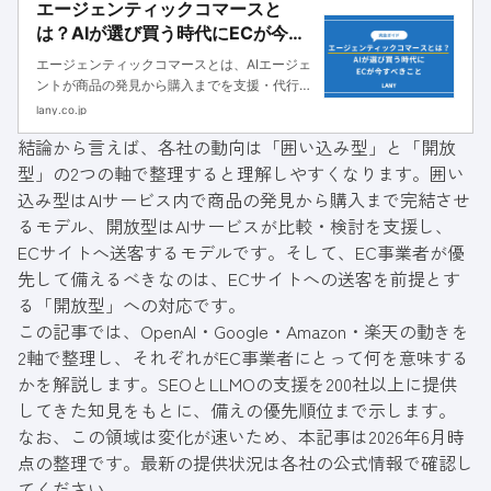
エージェンティックコマースと
は？AIが選び買う時代にECが今す
べきこと【完全ガイド】
エージェンティックコマースとは、AIエージェ
ントが商品の発見から購入までを支援・代行す
る新しい商取引の形です。本記事では、その全
lany.co.jp
体像を理解するために、従来のECとの違い、
結論から言えば、各社の動向は「囲い込み型」と「開放
ACP・UCPなどの共通規格、主要プレイヤー
型」の2つの軸で整理すると理解しやすくなります。囲い
の戦略、そしてEC事業者が今から取り組むべ
きLLMO対策までを網羅的に解説します。
込み型はAIサービス内で商品の発見から購入まで完結させ
るモデル、開放型はAIサービスが比較・検討を支援し、
ECサイトへ送客するモデルです。そして、EC事業者が優
先して備えるべきなのは、ECサイトへの送客を前提とす
る「開放型」への対応です。
この記事では、OpenAI・Google・Amazon・楽天の動きを
2軸で整理し、それぞれがEC事業者にとって何を意味する
かを解説します。SEOとLLMOの支援を200社以上に提供
してきた知見をもとに、備えの優先順位まで示します。
なお、この領域は変化が速いため、本記事は2026年6月時
点の整理です。最新の提供状況は各社の公式情報で確認し
てください。