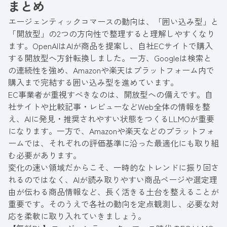
まとめ
エージェンティックコマースの動向は、「囲い込み型」と
「開放型」の2つの方向性で整理すると理解しやすくなり
ます。OpenAIはAIが商品を提案し、自社ECサイトで購入
する開放型へ方針転換しました。一方、Googleは検索と
の連続性を強め、Amazonや楽天はプラットフォーム内で
購入まで完結する囲い込み型を進めています。
EC事業者が重視すべきなのは、開放型への備えです。自
社サイトや比較記事・レビューなどWeb全体の情報を整
え、AIに発見・推奨されやすい状態をつくるLLMOが重要
になります。一方で、Amazonや楽天などのプラットフォ
ームでは、それぞれの評価基準に沿った最適化にも取り組
む必要があります。
変化の速い領域だからこそ、一時的なトレンドに振り回さ
れるのではなく、AIが読み取りやすい商品ページや選定理
由が伝わる商品情報など、長く活きる土台を整えることが
重要です。そのうえで各社の動向を定点観測し、必要な対
応を柔軟に取り入れていきましょう。