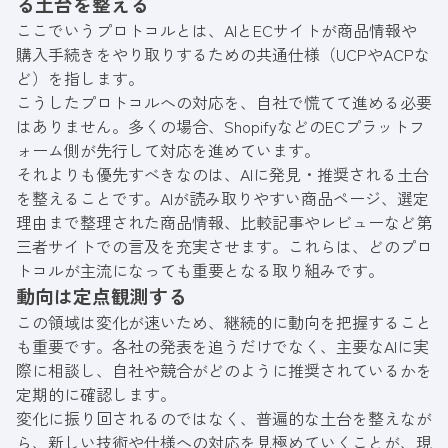
る土台を整える
ここでいうプロトコルとは、AIとECサイトが商品情報や
購入手続きをやり取りするための共通仕様（UCPやACPな
ど）を指します。
こうしたプロトコルへの対応を、自社で慌てて進める必要
はありません。多くの場合、ShopifyなどのECプラットフ
ォーム側が先行して対応を進めています。
それよりも優先すべきなのは、AIに発見・推奨される土台
を整えることです。AIが読み取りやすい商品ページ、選定
理由まで整理された商品情報、比較記事やレビューなど第
三者サイトでの言及を充実させます。これらは、どのプロ
トコルが主流になっても重要となる取り組みです。
動向は定点観測する
この領域は変化が速いため、継続的に動向を把握すること
も重要です。各社の発表を追うだけでなく、主要なAIに実
際に相談し、自社や競合がどのように推奨されているかを
定期的に確認します。
変化に振り回されるのではなく、普遍的な土台を整えなが
ら、新しい技術や仕様への対応を見極めていくことが、現