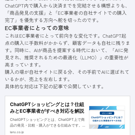
ChatGPT内で購入から決済までを完結させる構想よりも、
「商品発見の支援」と「EC事業者の自社サイトでの購入
完了」を優先する方向へ舵を切ったのです。
EC事業者にとっての意味
これはEC事業者にとって前向きな変化です。ChatGPT起
点の購入に手数料がかからず、顧客データも自社に残りま
す。同時に、AIが商品を提案する時代において、「AIに発
見され、推奨されるための最適化（LLMO）」の重要性が
高まっています。
購入の場が自社サイトに戻る分、その手前でAIに選ばれて
いるかが、売上を左右します。
具体的な対応は下記の記事で公開しています。
ChatGPTショッピングとは？仕組
みとEC事業者がすべき対応を解説
ChatGPTショッピングとは、ChatGPT上で商
品の発見・比較・購入ができる仕組みです。消
費者がどう買い物をするのか、その仕組みを理
lany.co.jp