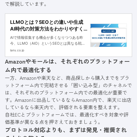
で解説しています。
LLMOとは？SEOとの違いや生成
AI時代の対策方法をわかりやすく
解説
AIで情報収集する機会が多くなりつつある昨
今、LLMO（AIO）というSEOとは異なる戦略
が注目されています。本記事では、LLMOの基
lany.co.jp
本やSEOとの違い、実装方法まで詳しく解説し
Amazonやモールは、それぞれのプラットフォー
ます。
ム内で最適化する
一方、Amazonや楽天など、商品探しから購入までをプラ
ットフォーム内で完結させる「囲い込み型」のチャネルで
は、それぞれのプラットフォーム内での最適化が重要で
す。Amazonに出品しているならAmazon内で、楽天に出店
しているなら楽天内で、評価される要素を整えます。
自社ECとプラットフォームでは、最適化すべき対象や評
価基準が異なる点を押さえておきましょう。
プロトコル対応よりも、まずは発見・推奨され