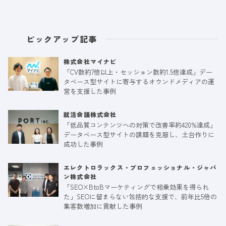
ピックアップ記事
株式会社マイナビ
「CV数約7倍以上・セッション数約1.5倍達成」デー
タベース型サイトに寄与するオウンドメディアの運
営を支援した事例
就活会議株式会社
「低品質コンテンツへの対策で改善率約420%達成」
データベース型サイトの課題を克服し、土台作りに
成功した事例
エレクトロラックス・プロフェッショナル・ジャパ
ン株式会社
「SEO×BtoBマーケティングで相乗効果を得られ
た」SEOに留まらない包括的な支援で、前年比5倍の
集客数増加に貢献した事例