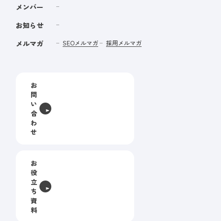
メンバー
お知らせ
メルマガ
SEOメルマガ
採用メルマガ
お
問
い
合
わ
せ
お
役
立
ち
資
料