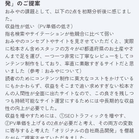
発」のご提案
おみやの課題として、以下の2点を初期分析後に感じまし
た。
収益性が低い（PV単価の低さ）
指名検索やサイテーションが他競合に比べて弱い
おみやのコンセプトやサイトを見させていただくと、実際
に松本さん含めスタッフの方々が47都道府県のお土産やさ
んまで足を運び、一つ一つ非常に丁寧なレビューをしてコ
ンテンツ制作をしており、率直に素敵すぎるサイトだと思
いました（参考：
おみやについて
）
読者のためにコンテンツ制作に莫大なコストをかけている
にもかかわらず、収益をそこまで追い求めすぎない松本さ
んの人間性が全面に出たサイトなので、この良さを残しつ
つも持続可能なサイト運営にするためには中長期的な収益
性の向上が必要でした。
収益を増やすためには、①SEOトラフィックを増やす、
②PV単価を上げるの2点が必要だと考え、その両方の変数
に寄与すると考えた「オリジナルの自社商品開発」を僭越
ながらご提案させていただきました。