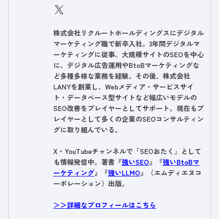
株式会社リクルートホールディングスにデジタル
マーケティング職で新卒入社。3年間デジタルマ
ーケティングに従事。大規模サイトのSEOを中心
に、デジタル広告運用やBtoBマーケティングな
ど多種多様な業務を経験。その後、株式会社
LANYを創業し、Webメディア・サービスサイ
ト・データベース型サイトなど幅広いモデルの
SEO改善をプレイヤーとしてサポート。現在もプ
レイヤーとして多くの企業のSEOコンサルティン
グに取り組んでいる。
X・YouTubeチャンネルで「SEOおたく」として
も情報発信中。著書『
強いSEO
』『
強いBtoBマ
ーケティング
』『
強いLLMO
』（エムディエヌコ
ーポレーション）出版。
＞＞詳細なプロフィールはこちら