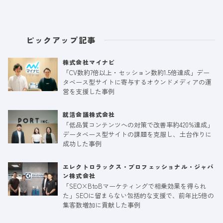
ピックアップ記事
株式会社マイナビ
「CV数約7倍以上・セッション数約1.5倍達成」デー
タベース型サイトに寄与するオウンドメディアの運
営を支援した事例
就活会議株式会社
「低品質コンテンツへの対策で改善率約420%達成」
データベース型サイトの課題を克服し、土台作りに
成功した事例
エレクトロラックス・プロフェッショナル・ジャパ
ン株式会社
「SEO×BtoBマーケティングで相乗効果を得られ
た」SEOに留まらない包括的な支援で、前年比5倍の
集客数増加に貢献した事例