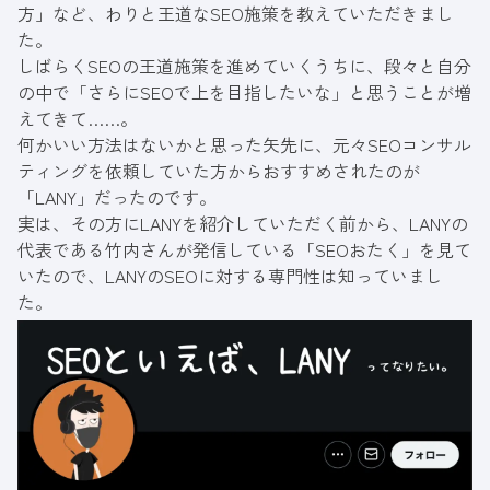
方」など、わりと王道なSEO施策を教えていただきまし
た。
しばらくSEOの王道施策を進めていくうちに、段々と自分
の中で「さらにSEOで上を目指したいな」と思うことが増
えてきて……。
何かいい方法はないかと思った矢先に、元々SEOコンサル
ティングを依頼していた方からおすすめされたのが
「LANY」だったのです。
実は、その方にLANYを紹介していただく前から、LANYの
代表である竹内さんが発信している「
SEOおたく
」を見て
いたので、LANYのSEOに対する専門性は知っていまし
た。