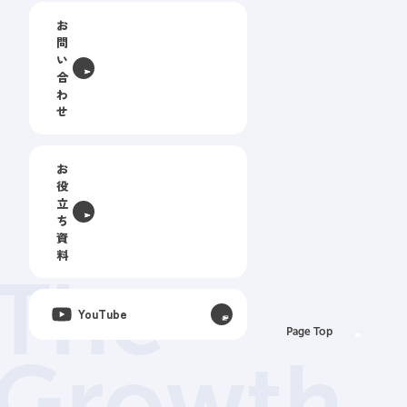
お
問
い
合
わ
せ
お
役
立
ち
資
料
The
YouTube
Page Top
Growth