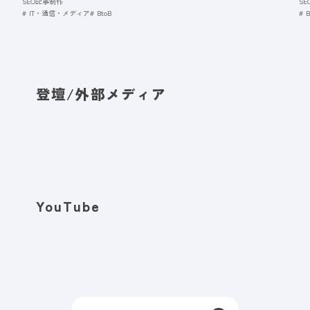
SEO記事制作
S
IT・通信・メディア
BtoB
B
登壇/外部メディア
YouTube