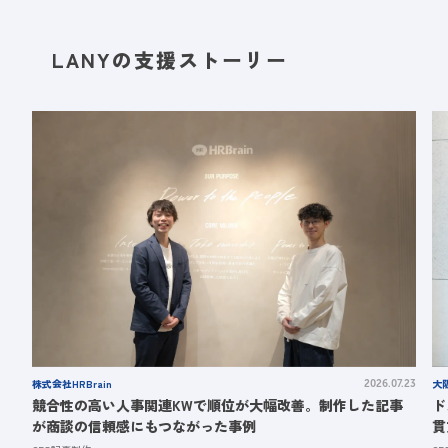
LANYの支援ストーリー
株式会社HRBrain
大
2026.07.23
競合性の高い人事関連KWで順位が大幅改善。制作した記事
ド
が商談の信頼感にもつながった事例
貫