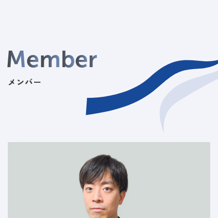
M
e
m
b
e
r
メンバー