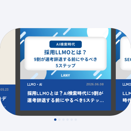
LLMO・AI
LLM
2026.06.08
.05.23
採用LLMOとは？AI検索時代に9割が
LL
モデ
選考辞退する前にやるべき5ステッ
時
トを
プ