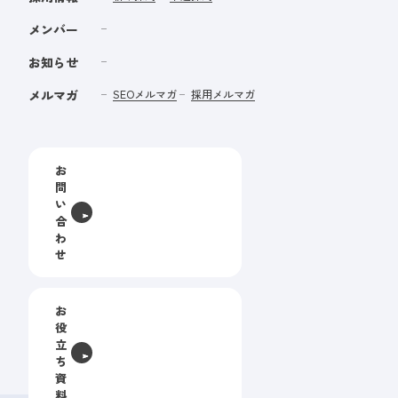
メンバー
お知らせ
メルマガ
SEOメルマガ
採用メルマガ
お
問
い
合
わ
せ
お
役
立
ち
資
料